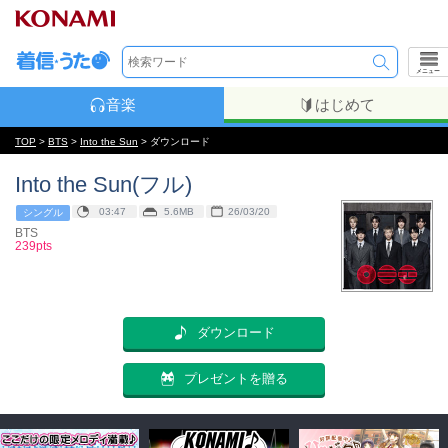
メニュー
音楽
はじめて
TOP
>
BTS
>
Into the Sun
> ダウンロード
Into the Sun(フル)
03:47
5.6MB
26/03/20
シングル
BTS
239pts
ダウンロード
プレゼントを贈る