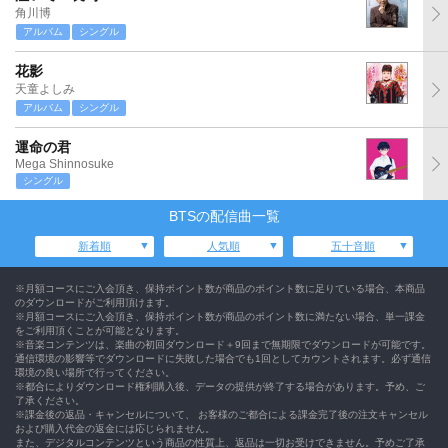
角川博
アルバム
シングル
花影
天童よしみ
アルバム
シングル
運命の君
Mega Shinnosuke
シングル
BTSの配信曲一覧
新着順
人気順
五十音順
※月額コースにご入会頂き、保持ポイント数が商品のポイント数に足りている場合、本商品
のダウンロードがご利用頂けます。
※月額コースにご入会頂き、保持ポイント数が商品のポイント数に満たない場合、単一課金
をご利用頂くことが可能となります。
※音楽コンテンツは、楽曲の初回ダウンロード＋9回まで無期限でダウンロードが可能です。
通信環境の影響等でダウンロードに失敗した場合でも1回としてカウントされます。必ず通信
環境の良い場所で行ってください。
※都合によりダウンロード権利購入後、データの提供が終了する場合があります。予め、ご
了承ください。
※課金後の返品・キャンセルについて、 お客様のご都合による課金完了後の注文キャンセル
および購入代金の返金には応じられません。
また、デジタルコンテンツという商品の性質上、返品は一切お受けできません。予めご了承