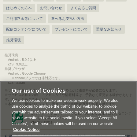
はじめての方へ
お問い合わせ
よくあるご質問
ご利用料金等について
選べるお支払い方法
配信コンテンツについて
プレゼントについて
重要なお知らせ
推奨環境
推奨環境
Android : 5.0.2以上
iOS : 9.0以上
推奨ブラウザ
Android : Google Chrome
※Yahoo!ブラウザは非対応です。
iOS : Safari
Our use of Cookies
サービスをご利用されるには、情報料のほかに通信料が必要になります。
サービス名称や内容、アクセス方法や情報料等は、予告なく変更する場合がありま
す。あらかじめご了承ください。
We use cookies to make our website work properly. We also
本ページに掲載のイラスト・写真・文章の無断複写及び転載を禁じます。
use cookies to analyze the traffic of our website, to provide
you with the advertisement tailored to your interest, and to li
このエルマークは、レコード会社・映像製作会社が提供するコンテ
nk our website to the social media. If you select “Accept All
ンツを示す登録商標です。
RIAJ00013011
Cookies”, all of these cookies will be used on our website.
Cookie Notice
利用規約
|
個人情報等保護方針
|
特定商取引法に基づく表記
|
ライセンス情報
|