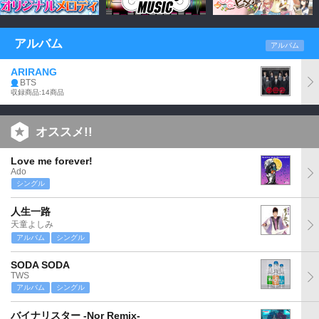
アルバム
アルバム
ARIRANG
BTS
収録商品:14商品
オススメ!!
Love me forever!
Ado
シングル
人生一路
天童よしみ
アルバム
シングル
SODA SODA
TWS
アルバム
シングル
バイナリスター -Nor Remix-