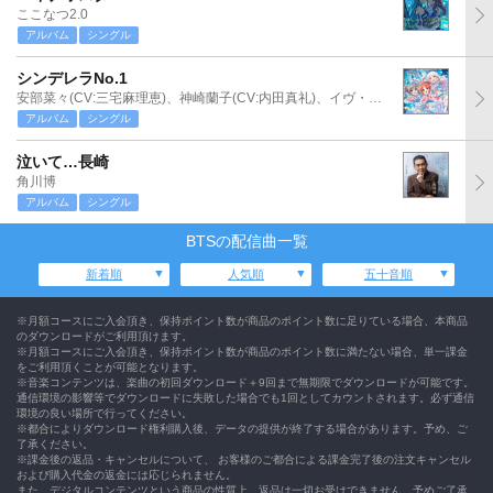
ここなつ2.0
アルバム
シングル
シンデレラNo.1
安部菜々(CV:三宅麻理恵)、神崎蘭子(CV:内田真礼)、イヴ・サンタクロース(CV:松永あかね)
アルバム
シングル
泣いて…長崎
角川博
アルバム
シングル
BTSの配信曲一覧
新着順
人気順
五十音順
※月額コースにご入会頂き、保持ポイント数が商品のポイント数に足りている場合、本商品
のダウンロードがご利用頂けます。
※月額コースにご入会頂き、保持ポイント数が商品のポイント数に満たない場合、単一課金
をご利用頂くことが可能となります。
※音楽コンテンツは、楽曲の初回ダウンロード＋9回まで無期限でダウンロードが可能です。
通信環境の影響等でダウンロードに失敗した場合でも1回としてカウントされます。必ず通信
環境の良い場所で行ってください。
※都合によりダウンロード権利購入後、データの提供が終了する場合があります。予め、ご
了承ください。
※課金後の返品・キャンセルについて、 お客様のご都合による課金完了後の注文キャンセル
および購入代金の返金には応じられません。
また、デジタルコンテンツという商品の性質上、返品は一切お受けできません。予めご了承