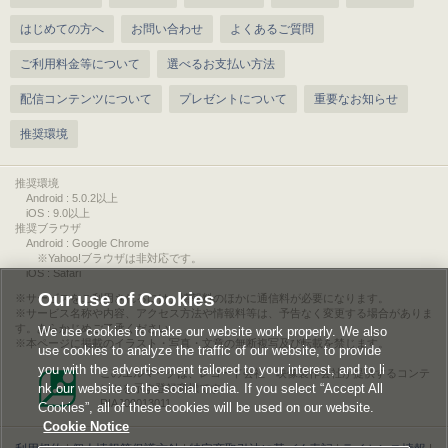
はじめての方へ
お問い合わせ
よくあるご質問
ご利用料金等について
選べるお支払い方法
配信コンテンツについて
プレゼントについて
重要なお知らせ
推奨環境
推奨環境
Android : 5.0.2以上
iOS : 9.0以上
推奨ブラウザ
Android : Google Chrome
※Yahoo!ブラウザは非対応です。
iOS : Safari
Our use of Cookies
サービスをご利用されるには、情報料のほかに通信料が必要になります。
サービス名称や内容、アクセス方法や情報料等は、予告なく変更する場合がありま
す。あらかじめご了承ください。
We use cookies to make our website work properly. We also
本ページに掲載のイラスト・写真・文章の無断複写及び転載を禁じます。
use cookies to analyze the traffic of our website, to provide
you with the advertisement tailored to your interest, and to li
このエルマークは、レコード会社・映像製作会社が提供するコンテ
nk our website to the social media. If you select “Accept All
ンツを示す登録商標です。
RIAJ00013011
Cookies”, all of these cookies will be used on our website.
Cookie Notice