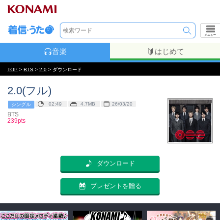
メニュー
音楽
はじめて
TOP
>
BTS
>
2.0
> ダウンロード
2.0(フル)
02:49
4.7MB
26/03/20
シングル
BTS
239pts
ダウンロード
プレゼントを贈る