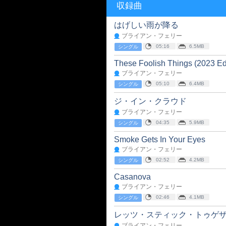
収録曲
はげしい雨が降る
ブライアン・フェリー
05:16
6.5MB
シングル
These Foolish Things (2023 Edi
ブライアン・フェリー
05:10
6.4MB
シングル
ジ・イン・クラウド
ブライアン・フェリー
04:35
5.9MB
シングル
Smoke Gets In Your Eyes
ブライアン・フェリー
02:52
4.2MB
シングル
Casanova
ブライアン・フェリー
02:46
4.1MB
シングル
レッツ・スティック・トゥゲ
ブライアン・フェリー