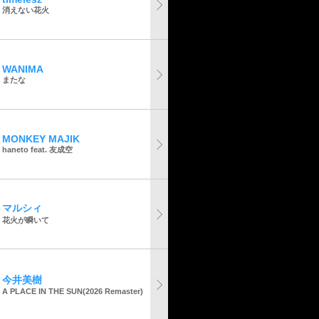
消えない花火
WANIMA
またな
MONKEY MAJIK
haneto feat. 友成空
マルシィ
花火が瞬いて
今井美樹
A PLACE IN THE SUN(2026 Remaster)