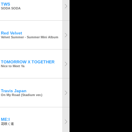
TWS
SODA SODA
Red Velvet
Velvet Summer - Summer Mini Album
TOMORROW X TOGETHER
Nice to Meet Ya
Travis Japan
On My Road (Stadium ver.)
ME:I
花咲く道