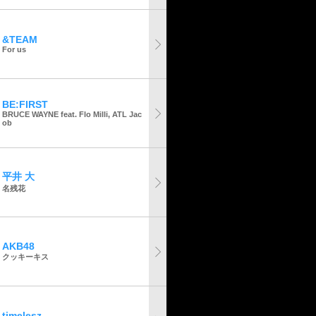
&TEAM
For us
BE:FIRST
BRUCE WAYNE feat. Flo Milli, ATL Jac
ob
平井 大
名残花
AKB48
クッキーキス
timelesz