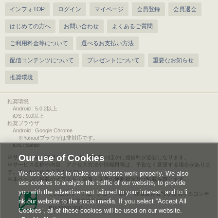
インフォTOP
ログイン
マイページ
会員登録
会員退会
はじめての方へ
お問い合わせ
よくあるご質問
ご利用料金等について
選べるお支払い方法
配信コンテンツについて
プレゼントについて
重要なお知らせ
推奨環境
推奨環境
Android : 5.0.2以上
iOS : 9.0以上
推奨ブラウザ
Android : Google Chrome
※Yahoo!ブラウザは非対応です。
iOS : Safari
Our use of Cookies
サービスをご利用されるには、情報料のほかに通信料が必要になります。
サービス名称や内容、アクセス方法や情報料等は、予告なく変更する場合がありま
す。あらかじめご了承ください。
We use cookies to make our website work properly. We also
本ページに掲載のイラスト・写真・文章の無断複写及び転載を禁じます。
use cookies to analyze the traffic of our website, to provide
you with the advertisement tailored to your interest, and to li
このエルマークは、レコード会社・映像製作会社が提供するコンテ
nk our website to the social media. If you select “Accept All
ンツを示す登録商標です。
RIAJ00013011
Cookies”, all of these cookies will be used on our website.