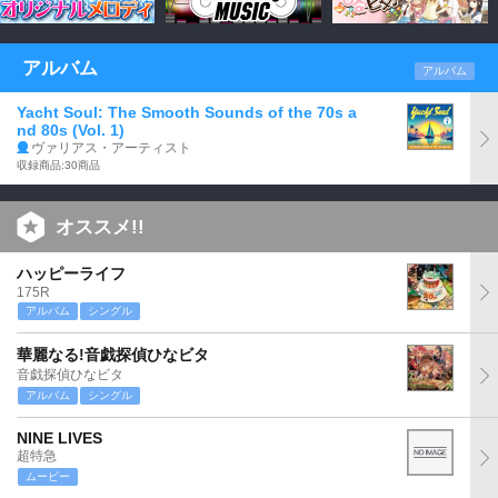
アルバム
アルバム
Yacht Soul: The Smooth Sounds of the 70s a
nd 80s (Vol. 1)
ヴァリアス・アーティスト
収録商品:30商品
オススメ!!
ハッピーライフ
175R
アルバム
シングル
華麗なる!音戯探偵ひなビタ
音戯探偵ひなビタ
アルバム
シングル
NINE LIVES
超特急
ムービー