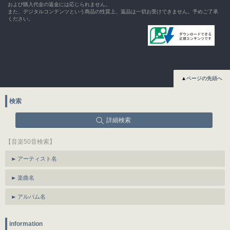
および購入代金の返金には応じられません。
また、デジタルコンテンツという商品の性質上、返品は一切お受けできません。予めご了承
ください。
▲ページの先頭へ
検索
詳細検索
【音楽50音検索】
アーティスト名
楽曲名
アルバム名
information