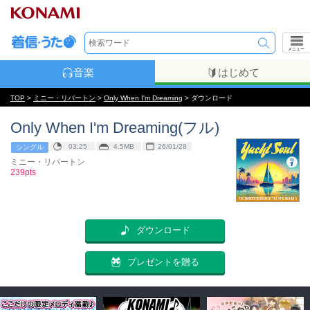
メニュー
音楽
はじめて
TOP
>
ミニー・リパートン
>
Only When I'm Dreaming
> ダウンロード
Only When I'm Dreaming(フル)
03:25
4.5MB
26/01/28
シングル
ミニー・リパートン
239pts
ダウンロード
プレゼントを贈る