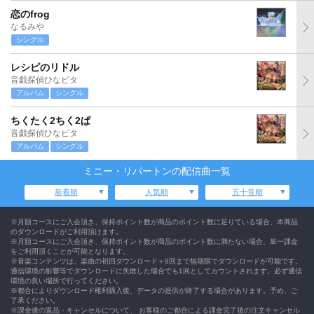
恋のfrog
なるみや
シングル
レシピのリドル
音戯探偵ひなビタ
アルバム
シングル
ちくたく2ちく2ぱ
音戯探偵ひなビタ
アルバム
シングル
ミニー・リパートンの配信曲一覧
新着順
人気順
五十音順
※月額コースにご入会頂き、保持ポイント数が商品のポイント数に足りている場合、本商品
のダウンロードがご利用頂けます。
※月額コースにご入会頂き、保持ポイント数が商品のポイント数に満たない場合、単一課金
をご利用頂くことが可能となります。
※音楽コンテンツは、楽曲の初回ダウンロード＋9回まで無期限でダウンロードが可能です。
通信環境の影響等でダウンロードに失敗した場合でも1回としてカウントされます。必ず通信
環境の良い場所で行ってください。
※都合によりダウンロード権利購入後、データの提供が終了する場合があります。予め、ご
了承ください。
※課金後の返品・キャンセルについて、 お客様のご都合による課金完了後の注文キャンセル