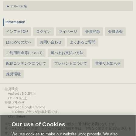
アルバム名
information
インフォTOP
ログイン
マイページ
会員登録
会員退会
はじめての方へ
お問い合わせ
よくあるご質問
ご利用料金等について
選べるお支払い方法
配信コンテンツについて
プレゼントについて
重要なお知らせ
推奨環境
推奨環境
Android : 5.0.2以上
iOS : 9.0以上
推奨ブラウザ
Android : Google Chrome
※Yahoo!ブラウザは非対応です。
iOS : Safari
Our use of Cookies
サービスをご利用されるには、情報料のほかに通信料が必要になります。
サービス名称や内容、アクセス方法や情報料等は、予告なく変更する場合がありま
す。あらかじめご了承ください。
We use cookies to make our website work properly. We also