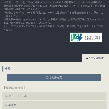
※音楽コンテンツは、楽曲の初回ダウンロード＋9回まで無期限でダウンロードが可能です。
通信環境の影響等でダウンロードに失敗した場合でも1回としてカウントされます。必ず通信
環境の良い場所で行ってください。
※都合によりダウンロード権利購入後、データの提供が終了する場合があります。予め、ご
了承ください。
※課金後の返品・キャンセルについて、 お客様のご都合による課金完了後の注文キャンセル
および購入代金の返金には応じられません。
また、デジタルコンテンツという商品の性質上、返品は一切お受けできません。予めご了承
ください。
▲ページの先頭へ
検索
詳細検索
【音楽50音検索】
アーティスト名
楽曲名