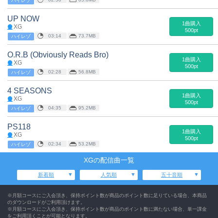
ハイレゾ
UP NOW
1曲購入
XG
500pt
03:14
73.7MB
ハイレゾ
O.R.B (Obviously Reads Bro)
1曲購入
XG
500pt
02:28
56.8MB
ハイレゾ
4 SEASONS
1曲購入
XG
500pt
04:35
95.2MB
ハイレゾ
PS118
1曲購入
XG
500pt
02:34
53.2MB
ハイレゾ
XGの配信曲一覧
新着順
人気順
五十音順
※月額コースにご入会頂き、保持ポイント数が商品のポイント数に足りている場合、本商品
のダウンロードがご利用頂けます。
※月額コースにご入会頂き、保持ポイント数が商品のポイント数に満たない場合、単一課金
をご利用頂くことが可能となります。