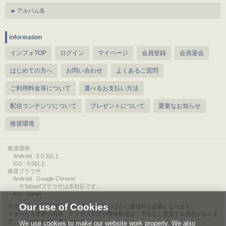
アルバム名
information
インフォTOP
ログイン
マイページ
会員登録
会員退会
はじめての方へ
お問い合わせ
よくあるご質問
ご利用料金等について
選べるお支払い方法
配信コンテンツについて
プレゼントについて
重要なお知らせ
推奨環境
推奨環境
Android : 5.0.2以上
iOS : 9.0以上
推奨ブラウザ
Android : Google Chrome
※Yahoo!ブラウザは非対応です。
iOS : Safari
Our use of Cookies
サービスをご利用されるには、情報料のほかに通信料が必要になります。
サービス名称や内容、アクセス方法や情報料等は、予告なく変更する場合がありま
す。あらかじめご了承ください。
We use cookies to make our website work properly. We also