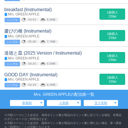
breakfast (Instrumental)
1曲購入
Mrs. GREEN APPLE
239pt
03:53
6.0MB
シングル
慶びの種 (Instrumental)
1曲購入
Mrs. GREEN APPLE
239pt
05:36
7.7MB
シングル
道徳と皿 (2025 Version / Instrumental)
1曲購入
Mrs. GREEN APPLE
239pt
04:24
6.5MB
シングル
GOOD DAY (Instrumental)
1曲購入
Mrs. GREEN APPLE
239pt
04:18
6.4MB
シングル
Mrs. GREEN APPLEの配信曲一覧
新着順
人気順
五十音順
※月額コースにご入会頂き、保持ポイント数が商品のポイント数に足りている場合、本商品
のダウンロードがご利用頂けます。
※月額コースにご入会頂き、保持ポイント数が商品のポイント数に満たない場合、単一課金
をご利用頂くことが可能となります。