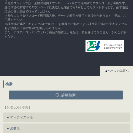
※音楽コンテンツは、楽曲の初回ダウンロード＋9回まで無期限でダウンロードが可能です。
通信環境の影響等でダウンロードに失敗した場合でも1回としてカウントされます。必ず通信
環境の良い場所で行ってください。
※都合によりダウンロード権利購入後、データの提供が終了する場合があります。予め、ご
了承ください。
※課金後の返品・キャンセルについて、 お客様のご都合による課金完了後の注文キャンセル
および購入代金の返金には応じられません。
また、デジタルコンテンツという商品の性質上、返品は一切お受けできません。予めご了承
ください。
▲ページの先頭へ
検索
詳細検索
【音楽50音検索】
アーティスト名
楽曲名