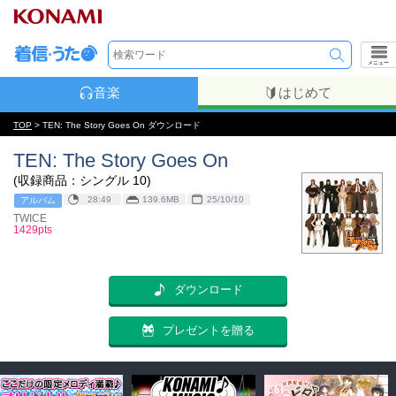
メニュー
音楽
はじめて
TOP
> TEN: The Story Goes On ダウンロード
TEN: The Story Goes On
(収録商品：シングル 10)
28:49
139.6MB
25/10/10
アルバム
TWICE
1429pts
ダウンロード
プレゼントを贈る