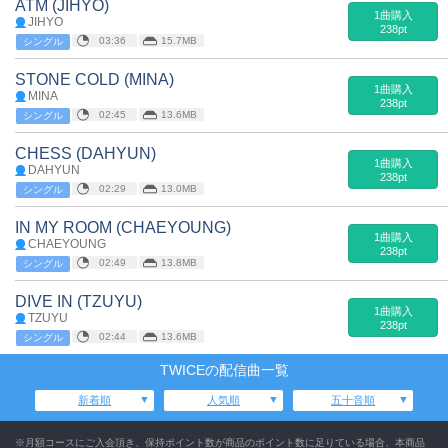
ATM (JIHYO)
1曲購入
JIHYO
238pt
03:36
15.7MB
シングル
STONE COLD (MINA)
1曲購入
MINA
238pt
02:45
13.6MB
シングル
CHESS (DAHYUN)
1曲購入
DAHYUN
238pt
02:29
13.0MB
シングル
IN MY ROOM (CHAEYOUNG)
1曲購入
CHAEYOUNG
238pt
02:49
13.8MB
シングル
DIVE IN (TZUYU)
1曲購入
TZUYU
238pt
02:44
13.6MB
シングル
TWICEの配信曲一覧
新着順
人気順
五十音順
※月額コースにご入会頂き、保持ポイント数が商品のポイント数に足りている場合、本商品