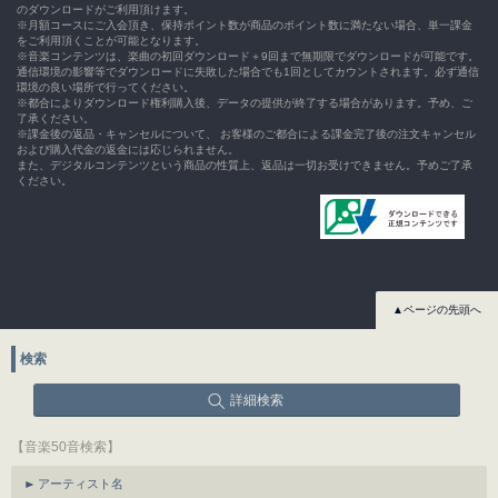
のダウンロードがご利用頂けます。
※月額コースにご入会頂き、保持ポイント数が商品のポイント数に満たない場合、単一課金
をご利用頂くことが可能となります。
※音楽コンテンツは、楽曲の初回ダウンロード＋9回まで無期限でダウンロードが可能です。
通信環境の影響等でダウンロードに失敗した場合でも1回としてカウントされます。必ず通信
環境の良い場所で行ってください。
※都合によりダウンロード権利購入後、データの提供が終了する場合があります。予め、ご
了承ください。
※課金後の返品・キャンセルについて、 お客様のご都合による課金完了後の注文キャンセル
および購入代金の返金には応じられません。
また、デジタルコンテンツという商品の性質上、返品は一切お受けできません。予めご了承
ください。
▲ページの先頭へ
検索
詳細検索
【音楽50音検索】
アーティスト名