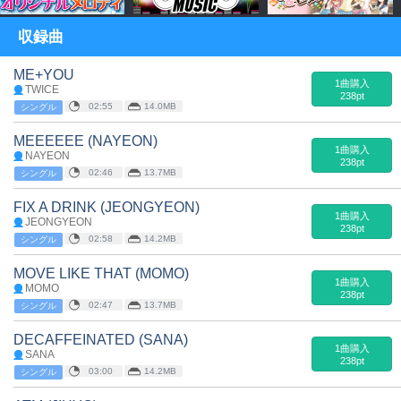
収録曲
ME+YOU
1曲購入
TWICE
238pt
02:55
14.0MB
シングル
MEEEEEE (NAYEON)
1曲購入
NAYEON
238pt
02:46
13.7MB
シングル
FIX A DRINK (JEONGYEON)
1曲購入
JEONGYEON
238pt
02:58
14.2MB
シングル
MOVE LIKE THAT (MOMO)
1曲購入
MOMO
238pt
02:47
13.7MB
シングル
DECAFFEINATED (SANA)
1曲購入
SANA
238pt
03:00
14.2MB
シングル