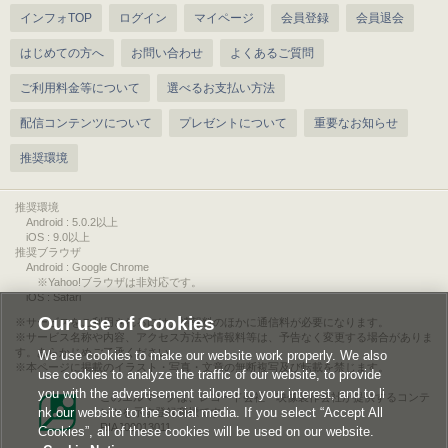
インフォTOP
ログイン
マイページ
会員登録
会員退会
はじめての方へ
お問い合わせ
よくあるご質問
ご利用料金等について
選べるお支払い方法
配信コンテンツについて
プレゼントについて
重要なお知らせ
推奨環境
推奨環境
Android : 5.0.2以上
iOS : 9.0以上
推奨ブラウザ
Android : Google Chrome
※Yahoo!ブラウザは非対応です。
iOS : Safari
Our use of Cookies
サービスをご利用されるには、情報料のほかに通信料が必要になります。
サービス名称や内容、アクセス方法や情報料等は、予告なく変更する場合がありま
す。あらかじめご了承ください。
We use cookies to make our website work properly. We also
本ページに掲載のイラスト・写真・文章の無断複写及び転載を禁じます。
use cookies to analyze the traffic of our website, to provide
you with the advertisement tailored to your interest, and to li
このエルマークは、レコード会社・映像製作会社が提供するコンテ
nk our website to the social media. If you select “Accept All
ンツを示す登録商標です。
RIAJ00013011
Cookies”, all of these cookies will be used on our website.