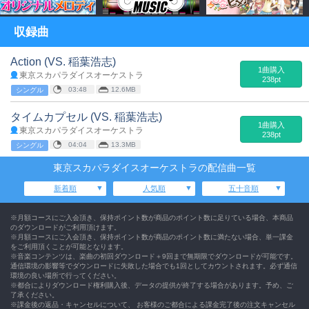
収録曲
Action (VS. 稲葉浩志)
1曲購入
東京スカパラダイスオーケストラ
238pt
03:48
12.6MB
シングル
タイムカプセル (VS. 稲葉浩志)
1曲購入
東京スカパラダイスオーケストラ
238pt
04:04
13.3MB
シングル
東京スカパラダイスオーケストラの配信曲一覧
新着順
人気順
五十音順
※月額コースにご入会頂き、保持ポイント数が商品のポイント数に足りている場合、本商品
のダウンロードがご利用頂けます。
※月額コースにご入会頂き、保持ポイント数が商品のポイント数に満たない場合、単一課金
をご利用頂くことが可能となります。
※音楽コンテンツは、楽曲の初回ダウンロード＋9回まで無期限でダウンロードが可能です。
通信環境の影響等でダウンロードに失敗した場合でも1回としてカウントされます。必ず通信
環境の良い場所で行ってください。
※都合によりダウンロード権利購入後、データの提供が終了する場合があります。予め、ご
了承ください。
※課金後の返品・キャンセルについて、 お客様のご都合による課金完了後の注文キャンセル