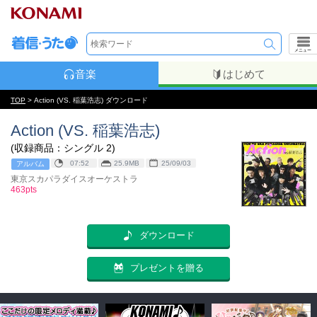
メニュー
音楽
はじめて
TOP
> Action (VS. 稲葉浩志) ダウンロード
Action (VS. 稲葉浩志)
(収録商品：シングル 2)
07:52
25.9MB
25/09/03
アルバム
東京スカパラダイスオーケストラ
463pts
ダウンロード
プレゼントを贈る