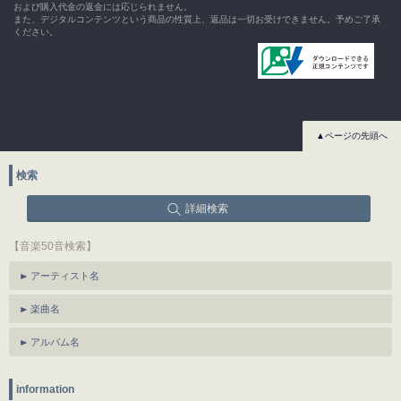
および購入代金の返金には応じられません。
また、デジタルコンテンツという商品の性質上、返品は一切お受けできません。予めご了承
ください。
▲ページの先頭へ
検索
詳細検索
【音楽50音検索】
アーティスト名
楽曲名
アルバム名
information