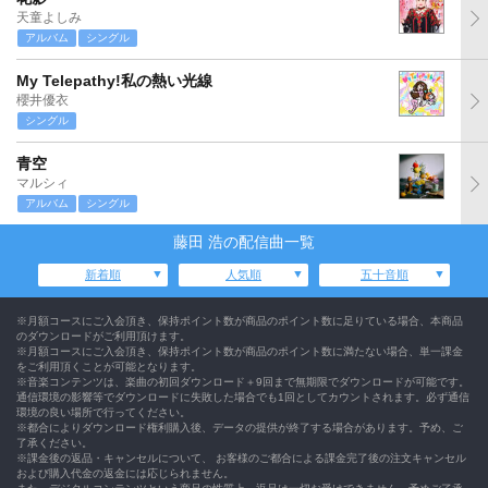
天童よしみ
アルバム
シングル
My Telepathy!私の熱い光線
櫻井優衣
シングル
青空
マルシィ
アルバム
シングル
藤田 浩の配信曲一覧
新着順
人気順
五十音順
※月額コースにご入会頂き、保持ポイント数が商品のポイント数に足りている場合、本商品
のダウンロードがご利用頂けます。
※月額コースにご入会頂き、保持ポイント数が商品のポイント数に満たない場合、単一課金
をご利用頂くことが可能となります。
※音楽コンテンツは、楽曲の初回ダウンロード＋9回まで無期限でダウンロードが可能です。
通信環境の影響等でダウンロードに失敗した場合でも1回としてカウントされます。必ず通信
環境の良い場所で行ってください。
※都合によりダウンロード権利購入後、データの提供が終了する場合があります。予め、ご
了承ください。
※課金後の返品・キャンセルについて、 お客様のご都合による課金完了後の注文キャンセル
および購入代金の返金には応じられません。