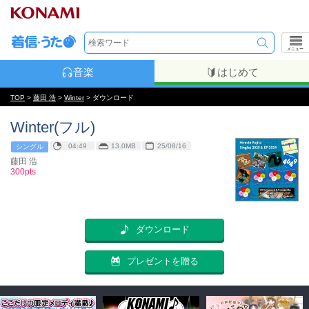
メニュー
音楽
はじめて
TOP
>
藤田 浩
>
Winter
> ダウンロード
Winter(フル)
04:49
13.0MB
25/08/16
シングル
藤田 浩
300pts
ダウンロード
プレゼントを贈る