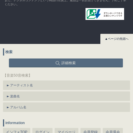
また、デジタルコンテンツという商品の性質上、返品は一切お受けできません。予めご了承
ください。
▲ページの先頭へ
検索
詳細検索
【音楽50音検索】
アーティスト名
楽曲名
アルバム名
information
インフォTOP
ログイン
マイページ
会員登録
会員退会