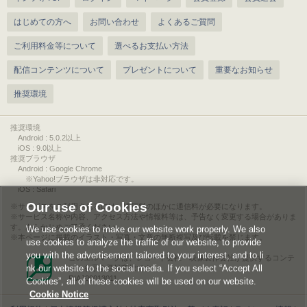
はじめての方へ
お問い合わせ
よくあるご質問
ご利用料金等について
選べるお支払い方法
配信コンテンツについて
プレゼントについて
重要なお知らせ
推奨環境
推奨環境
Android : 5.0.2以上
iOS : 9.0以上
推奨ブラウザ
Android : Google Chrome
※Yahoo!ブラウザは非対応です。
iOS : Safari
Our use of Cookies
サービスをご利用されるには、情報料のほかに通信料が必要になります。
サービス名称や内容、アクセス方法や情報料等は、予告なく変更する場合がありま
す。あらかじめご了承ください。
We use cookies to make our website work properly. We also
本ページに掲載のイラスト・写真・文章の無断複写及び転載を禁じます。
use cookies to analyze the traffic of our website, to provide
you with the advertisement tailored to your interest, and to li
このエルマークは、レコード会社・映像製作会社が提供するコンテ
nk our website to the social media. If you select “Accept All
ンツを示す登録商標です。
RIAJ00013011
Cookies”, all of these cookies will be used on our website.
Cookie Notice