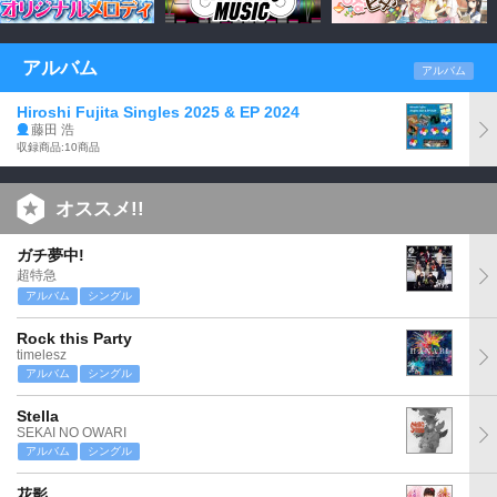
アルバム
アルバム
Hiroshi Fujita Singles 2025 & EP 2024
藤田 浩
収録商品:10商品
オススメ!!
ガチ夢中!
超特急
アルバム
シングル
Rock this Party
timelesz
アルバム
シングル
Stella
SEKAI NO OWARI
アルバム
シングル
花影