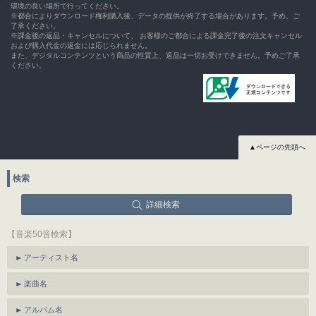
環境の良い場所で行ってください。
※都合によりダウンロード権利購入後、データの提供が終了する場合があります。予め、ご
了承ください。
※課金後の返品・キャンセルについて、 お客様のご都合による課金完了後の注文キャンセル
および購入代金の返金には応じられません。
また、デジタルコンテンツという商品の性質上、返品は一切お受けできません。予めご了承
ください。
▲ページの先頭へ
検索
詳細検索
【音楽50音検索】
アーティスト名
楽曲名
アルバム名