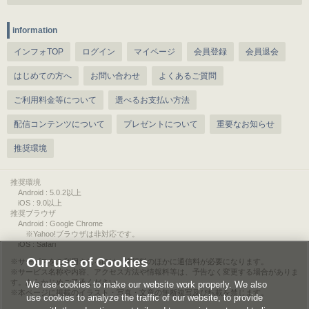
information
インフォTOP
ログイン
マイページ
会員登録
会員退会
はじめての方へ
お問い合わせ
よくあるご質問
ご利用料金等について
選べるお支払い方法
配信コンテンツについて
プレゼントについて
重要なお知らせ
推奨環境
推奨環境
Android : 5.0.2以上
iOS : 9.0以上
推奨ブラウザ
Android : Google Chrome
※Yahoo!ブラウザは非対応です。
iOS : Safari
Our use of Cookies
サービスをご利用されるには、情報料のほかに通信料が必要になります。
サービス名称や内容、アクセス方法や情報料等は、予告なく変更する場合がありま
す。あらかじめご了承ください。
We use cookies to make our website work properly. We also
本ページに掲載のイラスト・写真・文章の無断複写及び転載を禁じます。
use cookies to analyze the traffic of our website, to provide