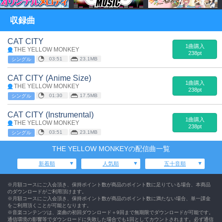
収録曲
CAT CITY
1曲購入
THE YELLOW MONKEY
238pt
03:51
23.1MB
シングル
CAT CITY (Anime Size)
1曲購入
THE YELLOW MONKEY
238pt
01:30
17.5MB
シングル
CAT CITY (Instrumental)
1曲購入
THE YELLOW MONKEY
238pt
03:51
23.1MB
シングル
THE YELLOW MONKEYの配信曲一覧
新着順
人気順
五十音順
※月額コースにご入会頂き、保持ポイント数が商品のポイント数に足りている場合、本商品
のダウンロードがご利用頂けます。
※月額コースにご入会頂き、保持ポイント数が商品のポイント数に満たない場合、単一課金
をご利用頂くことが可能となります。
※音楽コンテンツは、楽曲の初回ダウンロード＋9回まで無期限でダウンロードが可能です。
通信環境の影響等でダウンロードに失敗した場合でも1回としてカウントされます。必ず通信