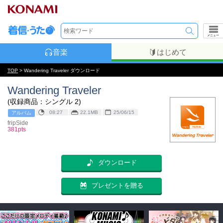
メニュー
音楽
はじめて
TOP
> Wandering Traveler ダウンロード
Wandering Traveler
(収録商品：シングル 2)
08:27
22.1MB
25/06/15
アルバム
fripSide
381pts
ダウンロード
プレゼントを贈る