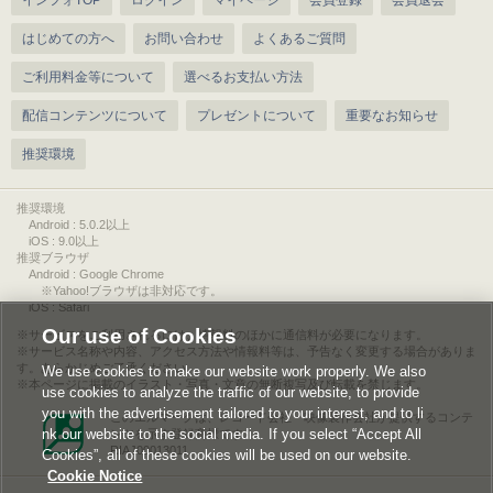
インフォTOP
ログイン
マイページ
会員登録
会員退会
はじめての方へ
お問い合わせ
よくあるご質問
ご利用料金等について
選べるお支払い方法
配信コンテンツについて
プレゼントについて
重要なお知らせ
推奨環境
推奨環境
Android : 5.0.2以上
iOS : 9.0以上
推奨ブラウザ
Android : Google Chrome
※Yahoo!ブラウザは非対応です。
iOS : Safari
Our use of Cookies
サービスをご利用されるには、情報料のほかに通信料が必要になります。
サービス名称や内容、アクセス方法や情報料等は、予告なく変更する場合がありま
す。あらかじめご了承ください。
We use cookies to make our website work properly. We also
本ページに掲載のイラスト・写真・文章の無断複写及び転載を禁じます。
use cookies to analyze the traffic of our website, to provide
you with the advertisement tailored to your interest, and to li
このエルマークは、レコード会社・映像製作会社が提供するコンテ
nk our website to the social media. If you select “Accept All
ンツを示す登録商標です。
RIAJ00013011
Cookies”, all of these cookies will be used on our website.
Cookie Notice