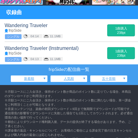
収録曲
Wandering Traveler
1曲購入
fripSide
238pt
04:14
11.1MB
シングル
Wandering Traveler (Instrumental)
1曲購入
fripSide
238pt
04:13
11.1MB
シングル
fripSideの配信曲一覧
新着順
人気順
五十音順
※月額コースにご入会頂き、保持ポイント数が商品のポイント数に足りている場合、本商品
のダウンロードがご利用頂けます。
※月額コースにご入会頂き、保持ポイント数が商品のポイント数に満たない場合、単一課金
をご利用頂くことが可能となります。
※音楽コンテンツは、楽曲の初回ダウンロード＋9回まで無期限でダウンロードが可能です。
通信環境の影響等でダウンロードに失敗した場合でも1回としてカウントされます。必ず通信
環境の良い場所で行ってください。
※都合によりダウンロード権利購入後、データの提供が終了する場合があります。予め、ご
了承ください。
※課金後の返品・キャンセルについて、 お客様のご都合による課金完了後の注文キャンセル
および購入代金の返金には応じられません。