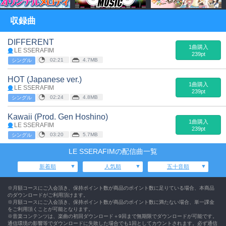
収録曲
DIFFERENT
1曲購入
LE SSERAFIM
239pt
02:21
4.7MB
シングル
HOT (Japanese ver.)
1曲購入
LE SSERAFIM
239pt
02:24
4.8MB
シングル
Kawaii (Prod. Gen Hoshino)
1曲購入
LE SSERAFIM
239pt
03:20
5.7MB
シングル
LE SSERAFIMの配信曲一覧
新着順
人気順
五十音順
※月額コースにご入会頂き、保持ポイント数が商品のポイント数に足りている場合、本商品
のダウンロードがご利用頂けます。
※月額コースにご入会頂き、保持ポイント数が商品のポイント数に満たない場合、単一課金
をご利用頂くことが可能となります。
※音楽コンテンツは、楽曲の初回ダウンロード＋9回まで無期限でダウンロードが可能です。
通信環境の影響等でダウンロードに失敗した場合でも1回としてカウントされます。必ず通信