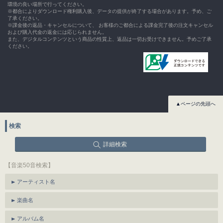
環境の良い場所で行ってください。
※都合によりダウンロード権利購入後、データの提供が終了する場合があります。予め、ご
了承ください。
※課金後の返品・キャンセルについて、 お客様のご都合による課金完了後の注文キャンセル
および購入代金の返金には応じられません。
また、デジタルコンテンツという商品の性質上、返品は一切お受けできません。予めご了承
ください。
▲ページの先頭へ
検索
詳細検索
【音楽50音検索】
アーティスト名
楽曲名
アルバム名