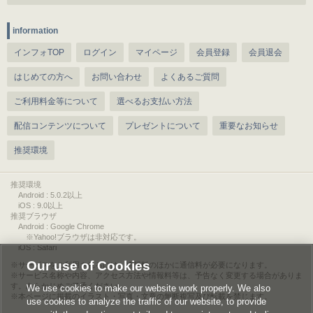
information
インフォTOP
ログイン
マイページ
会員登録
会員退会
はじめての方へ
お問い合わせ
よくあるご質問
ご利用料金等について
選べるお支払い方法
配信コンテンツについて
プレゼントについて
重要なお知らせ
推奨環境
推奨環境
Android : 5.0.2以上
iOS : 9.0以上
推奨ブラウザ
Android : Google Chrome
※Yahoo!ブラウザは非対応です。
iOS : Safari
Our use of Cookies
サービスをご利用されるには、情報料のほかに通信料が必要になります。
サービス名称や内容、アクセス方法や情報料等は、予告なく変更する場合がありま
す。あらかじめご了承ください。
We use cookies to make our website work properly. We also
本ページに掲載のイラスト・写真・文章の無断複写及び転載を禁じます。
use cookies to analyze the traffic of our website, to provide