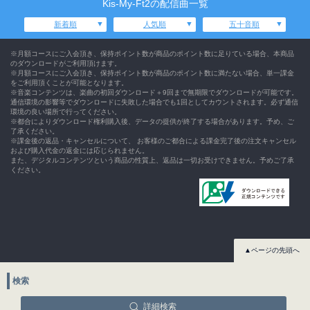
Kis-My-Ft2の配信曲一覧
新着順
人気順
五十音順
※月額コースにご入会頂き、保持ポイント数が商品のポイント数に足りている場合、本商品
のダウンロードがご利用頂けます。
※月額コースにご入会頂き、保持ポイント数が商品のポイント数に満たない場合、単一課金
をご利用頂くことが可能となります。
※音楽コンテンツは、楽曲の初回ダウンロード＋9回まで無期限でダウンロードが可能です。
通信環境の影響等でダウンロードに失敗した場合でも1回としてカウントされます。必ず通信
環境の良い場所で行ってください。
※都合によりダウンロード権利購入後、データの提供が終了する場合があります。予め、ご
了承ください。
※課金後の返品・キャンセルについて、 お客様のご都合による課金完了後の注文キャンセル
および購入代金の返金には応じられません。
また、デジタルコンテンツという商品の性質上、返品は一切お受けできません。予めご了承
ください。
▲ページの先頭へ
検索
詳細検索