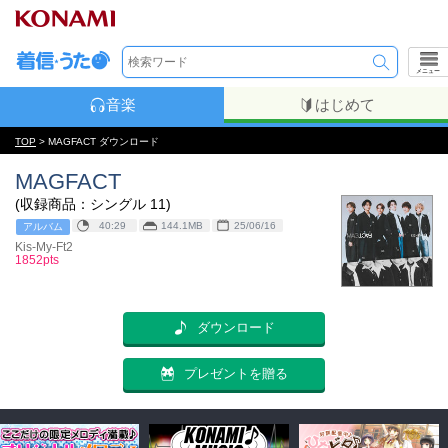
メニュー
音楽
はじめて
TOP
> MAGFACT ダウンロード
MAGFACT
(収録商品：シングル 11)
40:29
144.1MB
25/06/16
アルバム
Kis-My-Ft2
1852pts
ダウンロード
プレゼントを贈る