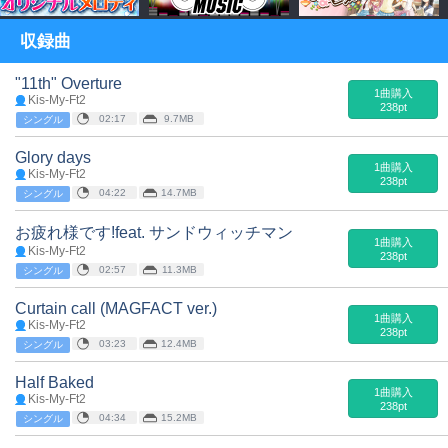
収録曲
"11th" Overture
1曲購入
Kis-My-Ft2
238pt
02:17
9.7MB
シングル
Glory days
1曲購入
Kis-My-Ft2
238pt
04:22
14.7MB
シングル
お疲れ様です!feat. サンドウィッチマン
1曲購入
Kis-My-Ft2
238pt
02:57
11.3MB
シングル
Curtain call (MAGFACT ver.)
1曲購入
Kis-My-Ft2
238pt
03:23
12.4MB
シングル
Half Baked
1曲購入
Kis-My-Ft2
238pt
04:34
15.2MB
シングル