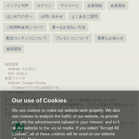
インフォTOP
ログイン
マイページ
会員登録
会員退会
はじめての方へ
お問い合わせ
よくあるご質問
ご利用料金等について
選べるお支払い方法
配信コンテンツについて
プレゼントについて
重要なお知らせ
推奨環境
推奨環境
Android : 5.0.2以上
iOS : 9.0以上
推奨ブラウザ
Android : Google Chrome
※Yahoo!ブラウザは非対応です。
iOS : Safari
Our use of Cookies
サービスをご利用されるには、情報料のほかに通信料が必要になります。
サービス名称や内容、アクセス方法や情報料等は、予告なく変更する場合がありま
す。あらかじめご了承ください。
We use cookies to make our website work properly. We also
本ページに掲載のイラスト・写真・文章の無断複写及び転載を禁じます。
use cookies to analyze the traffic of our website, to provide
you with the advertisement tailored to your interest, and to li
このエルマークは、レコード会社・映像製作会社が提供するコンテ
nk our website to the social media. If you select “Accept All
ンツを示す登録商標です。
RIAJ00013011
Cookies”, all of these cookies will be used on our website.