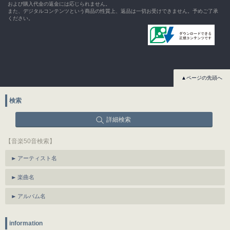
および購入代金の返金には応じられません。
また、デジタルコンテンツという商品の性質上、返品は一切お受けできません。予めご了承
ください。
▲ページの先頭へ
検索
詳細検索
【音楽50音検索】
アーティスト名
楽曲名
アルバム名
information