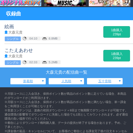
収録曲
絵画
1曲購入
大森元貴
239pt
04:10
6.8MB
シングル
こたえあわせ
1曲購入
大森元貴
239pt
02:33
5.2MB
シングル
大森元貴の配信曲一覧
新着順
人気順
五十音順
※月額コースにご入会頂き、保持ポイント数が商品のポイント数に足りている場合、本商品
のダウンロードがご利用頂けます。
※月額コースにご入会頂き、保持ポイント数が商品のポイント数に満たない場合、単一課金
をご利用頂くことが可能となります。
※音楽コンテンツは、楽曲の初回ダウンロード＋9回まで無期限でダウンロードが可能です。
通信環境の影響等でダウンロードに失敗した場合でも1回としてカウントされます。必ず通信
環境の良い場所で行ってください。
※都合によりダウンロード権利購入後、データの提供が終了する場合があります。予め、ご
了承ください。
※課金後の返品・キャンセルについて、 お客様のご都合による課金完了後の注文キャンセル