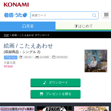
メニュー
音楽
はじめて
TOP
> 絵画 / こたえあわせ ダウンロード
絵画 / こたえあわせ
(収録商品：シングル 2)
06:43
12.0MB
25/05/28
アルバム
大森元貴
463pts
ダウンロード
プレゼントを贈る