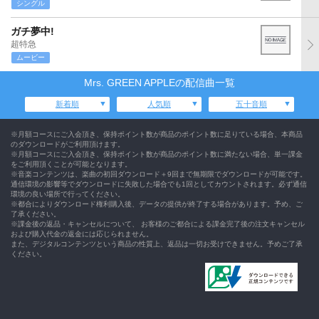
シングル
ガチ夢中!
超特急
ムービー
Mrs. GREEN APPLEの配信曲一覧
新着順
人気順
五十音順
※月額コースにご入会頂き、保持ポイント数が商品のポイント数に足りている場合、本商品
のダウンロードがご利用頂けます。
※月額コースにご入会頂き、保持ポイント数が商品のポイント数に満たない場合、単一課金
をご利用頂くことが可能となります。
※音楽コンテンツは、楽曲の初回ダウンロード＋9回まで無期限でダウンロードが可能です。
通信環境の影響等でダウンロードに失敗した場合でも1回としてカウントされます。必ず通信
環境の良い場所で行ってください。
※都合によりダウンロード権利購入後、データの提供が終了する場合があります。予め、ご
了承ください。
※課金後の返品・キャンセルについて、 お客様のご都合による課金完了後の注文キャンセル
および購入代金の返金には応じられません。
また、デジタルコンテンツという商品の性質上、返品は一切お受けできません。予めご了承
ください。