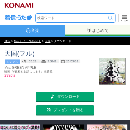
メニュー
音楽
はじめて
TOP
>
Mrs. GREEN APPLE
>
天国
> ダウンロード
天国(フル)
05:23
7.5MB
25/05/02
シングル
Mrs. GREEN APPLE
映画『#真相をお話しします』主題歌
239pts
ダウンロード
プレゼントを贈る