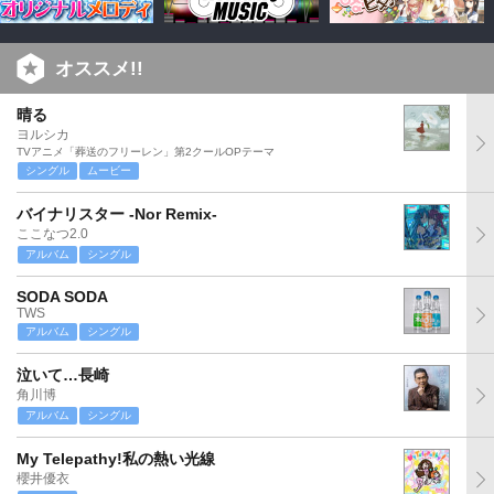
オススメ!!
晴る
ヨルシカ
TVアニメ「葬送のフリーレン」第2クールOPテーマ
シングル
ムービー
バイナリスター -Nor Remix-
ここなつ2.0
アルバム
シングル
SODA SODA
TWS
アルバム
シングル
泣いて…長崎
角川博
アルバム
シングル
My Telepathy!私の熱い光線
櫻井優衣