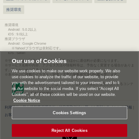
推奨環境
推奨環境
Android : 5.0.2以上
iOS : 9.0以上
推奨ブラウザ
Android : Google Chrome
※Yahoo!ブラウザは非対応です。
iOS : Safari
Our use of Cookies
サービスをご利用されるには、情報料のほかに通信料が必要になります。
サービス名称や内容、アクセス方法や情報料等は、予告なく変更する場合がありま
す。あらかじめご了承ください。
We use cookies to make our website work properly. We also
本ページに掲載のイラスト・写真・文章の無断複写及び転載を禁じます。
use cookies to analyze the traffic of our website, to provide
you with the advertisement tailored to your interest, and to li
このエルマークは、レコード会社・映像製作会社が提供するコンテ
nk our website to the social media. If you select “Accept All
ンツを示す登録商標です。
RIAJ00013011
Cookies”, all of these cookies will be used on our website.
Cookie Notice
利用規約
|
個人情報等保護方針
|
特定商取引法に基づく表記
|
ライセンス情報
|
Cookies Settings
お客様情報の外部送信について
|
Cookies Settings
©2026 Konami Digital Entertainment
Reject All Cookies