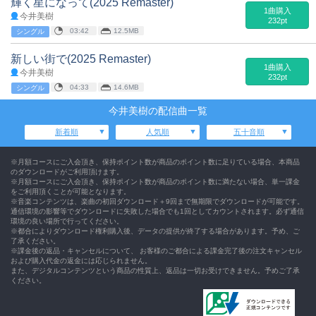
輝く星になって(2025 Remaster)
1曲購入
今井美樹
232pt
03:42
12.5MB
シングル
新しい街で(2025 Remaster)
1曲購入
今井美樹
232pt
04:33
14.6MB
シングル
今井美樹の配信曲一覧
新着順
人気順
五十音順
※月額コースにご入会頂き、保持ポイント数が商品のポイント数に足りている場合、本商品
のダウンロードがご利用頂けます。
※月額コースにご入会頂き、保持ポイント数が商品のポイント数に満たない場合、単一課金
をご利用頂くことが可能となります。
※音楽コンテンツは、楽曲の初回ダウンロード＋9回まで無期限でダウンロードが可能です。
通信環境の影響等でダウンロードに失敗した場合でも1回としてカウントされます。必ず通信
環境の良い場所で行ってください。
※都合によりダウンロード権利購入後、データの提供が終了する場合があります。予め、ご
了承ください。
※課金後の返品・キャンセルについて、 お客様のご都合による課金完了後の注文キャンセル
および購入代金の返金には応じられません。
また、デジタルコンテンツという商品の性質上、返品は一切お受けできません。予めご了承
ください。