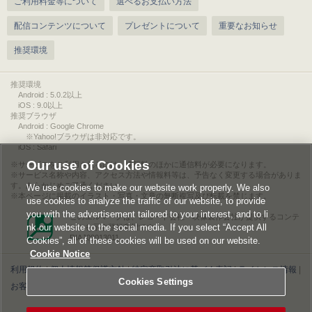
ご利用料金等について
選べるお支払い方法
配信コンテンツについて
プレゼントについて
重要なお知らせ
推奨環境
推奨環境
Android : 5.0.2以上
iOS : 9.0以上
推奨ブラウザ
Android : Google Chrome
※Yahoo!ブラウザは非対応です。
iOS : Safari
Our use of Cookies
サービスをご利用されるには、情報料のほかに通信料が必要になります。
サービス名称や内容、アクセス方法や情報料等は、予告なく変更する場合がありま
す。あらかじめご了承ください。
We use cookies to make our website work properly. We also
本ページに掲載のイラスト・写真・文章の無断複写及び転載を禁じます。
use cookies to analyze the traffic of our website, to provide
you with the advertisement tailored to your interest, and to li
このエルマークは、レコード会社・映像製作会社が提供するコンテ
nk our website to the social media. If you select “Accept All
ンツを示す登録商標です。
RIAJ00013011
Cookies”, all of these cookies will be used on our website.
Cookie Notice
利用規約
|
個人情報等保護方針
|
特定商取引法に基づく表記
|
ライセンス情報
|
Cookies Settings
お客様情報の外部送信について
|
Cookies Settings