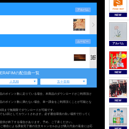
アルバム
NEW
ムービー
アルバム
NEW
SSERAFIMの配信曲一覧
人気順
五十音順
品のポイント数に足りている場合、本商品のダウンロードがご利用頂け
NEW
品のポイント数に満たない場合、単一課金をご利用頂くことが可能とな
9回まで無期限でダウンロードが可能です。
でも1回としてカウントされます。必ず通信環境の良い場所で行ってく
提供が終了する場合があります。予め、ご了承ください。
のご都合による課金完了後の注文キャンセルおよび購入代金の返金には応
NEW