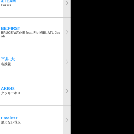
&TEAM
For us
BE:FIRST
BRUCE WAYNE feat. Flo Milli, ATL Jac
ob
平井 大
名残花
AKB48
クッキーキス
timelesz
消えない花火