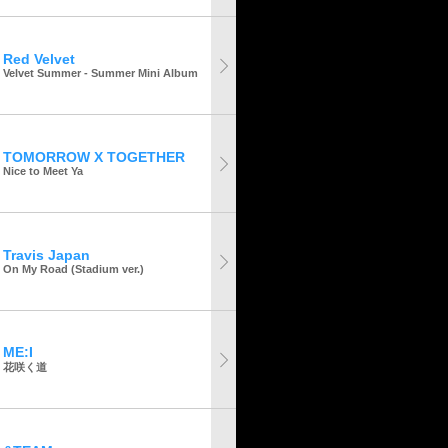
Red Velvet
Velvet Summer - Summer Mini Album
TOMORROW X TOGETHER
Nice to Meet Ya
Travis Japan
On My Road (Stadium ver.)
ME:I
花咲く道