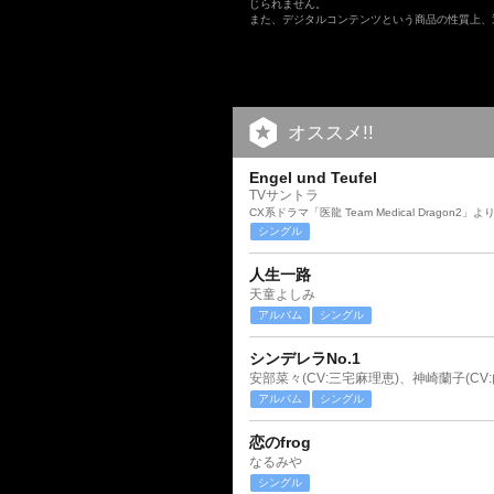
じられません。
また、デジタルコンテンツという商品の性質上、
オススメ!!
Engel und Teufel
TVサントラ
CX系ドラマ「医龍 Team Medical Dragon2」よ
シングル
人生一路
天童よしみ
アルバム
シングル
シンデレラNo.1
アルバム
シングル
恋のfrog
なるみや
シングル