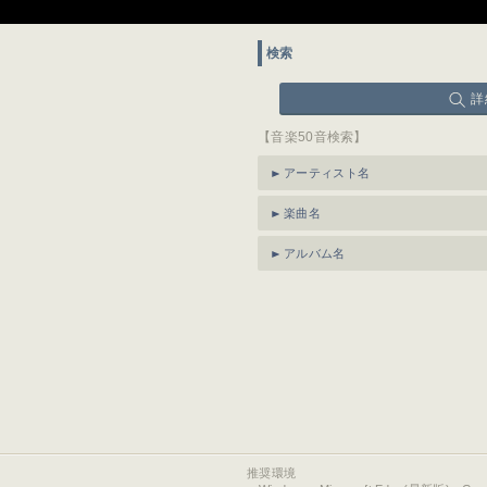
検索
詳
【音楽50音検索】
アーティスト名
楽曲名
アルバム名
推奨環境