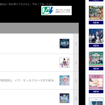
返品は一切お受けできません。予めご了承ください。
NEW
り
NEW
NEW
安部菜々(CV:三宅麻理恵)、神崎蘭子(CV:内田真礼)、イヴ・サンタクロース(CV:松永あかね)
NEW