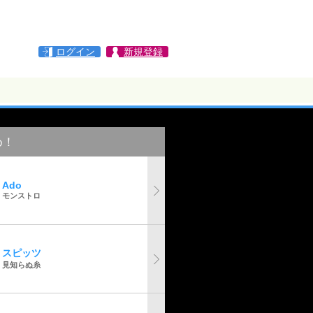
ログイン
新規登録
め！
Ado
モンストロ
スピッツ
見知らぬ糸