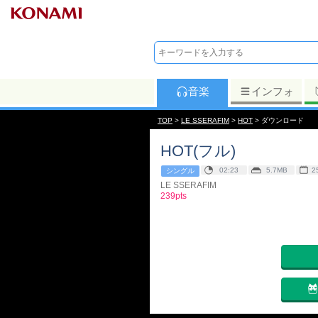
音楽
インフォ
TOP
>
LE SSERAFIM
>
HOT
> ダウンロード
HOT(フル)
02:23
5.7MB
2
シングル
LE SSERAFIM
239pts