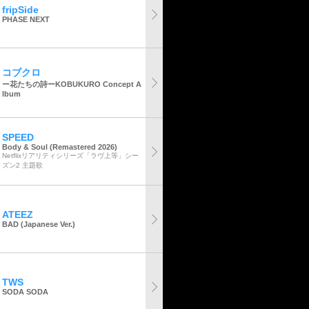
fripSide
PHASE NEXT
コブクロ
ー花たちの詩ーKOBUKURO Concept A
lbum
SPEED
Body & Soul (Remastered 2026)
Netflixリアリティシリーズ「ラヴ上等」シー
ズン2 主題歌
ATEEZ
BAD (Japanese Ver.)
TWS
SODA SODA