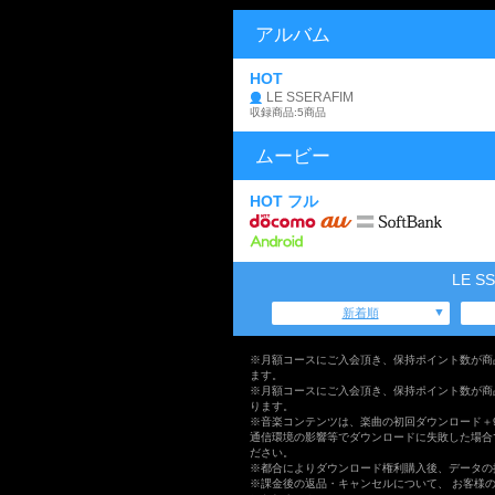
アルバム
HOT
LE SSERAFIM
収録商品:5商品
ムービー
HOT フル
LE 
新着順
※月額コースにご入会頂き、保持ポイント数が商
ます。
※月額コースにご入会頂き、保持ポイント数が商
ります。
※音楽コンテンツは、楽曲の初回ダウンロード＋
通信環境の影響等でダウンロードに失敗した場合
ださい。
※都合によりダウンロード権利購入後、データの
※課金後の返品・キャンセルについて、 お客様