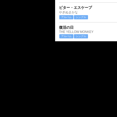
ビター・エスケープ
やぎぬまかな
アルバム
シングル
復活の日
THE YELLOW MONKEY
アルバム
シングル