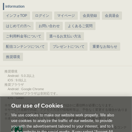
information
インフォTOP
ログイン
マイページ
会員登録
会員退会
はじめての方へ
お問い合わせ
よくあるご質問
ご利用料金等について
選べるお支払い方法
配信コンテンツについて
プレゼントについて
重要なお知らせ
推奨環境
推奨環境
Android : 5.0.2以上
iOS : 9.0以上
推奨ブラウザ
Android : Google Chrome
※Yahoo!ブラウザは非対応です。
iOS : Safari
Our use of Cookies
サービスをご利用されるには、情報料のほかに通信料が必要になります。
サービス名称や内容、アクセス方法や情報料等は、予告なく変更する場合がありま
す。あらかじめご了承ください。
We use cookies to make our website work properly. We also
本ページに掲載のイラスト・写真・文章の無断複写及び転載を禁じます。
use cookies to analyze the traffic of our website, to provide
you with the advertisement tailored to your interest, and to li
このエルマークは、レコード会社・映像製作会社が提供するコンテ
nk our website to the social media. If you select “Accept All
ンツを示す登録商標です。