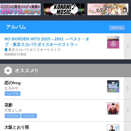
アルバム
アルバム
NO BORDER HITS 2025→2001 ～ベスト・オ
ブ・東京スカパラダイスオーケストラ～
東京スカパラダイスオーケストラ
収録商品:51商品
オススメ!!
恋のfrog
なるみや
シングル
花影
天童よしみ
アルバム
シングル
大阪とおり雨