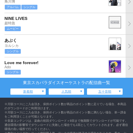
角川博
アルバム
シングル
NINE LIVES
超特急
ムービー
あぶく
ヨルシカ
シングル
Love me forever!
Ado
シングル
東京スカパラダイスオーケストラの配信曲一覧
新着順
人気順
五十音順
※月額コースにご入会頂き、保持ポイント数が商品のポイント数に足りている場合、本商品
のダウンロードがご利用頂けます。
※月額コースにご入会頂き、保持ポイント数が商品のポイント数に満たない場合、単一課金
をご利用頂くことが可能となります。
※音楽コンテンツは、楽曲の初回ダウンロード＋9回まで無期限でダウンロードが可能です。
通信環境の影響等でダウンロードに失敗した場合でも1回としてカウントされます。必ず通信
環境の良い場所で行ってください。