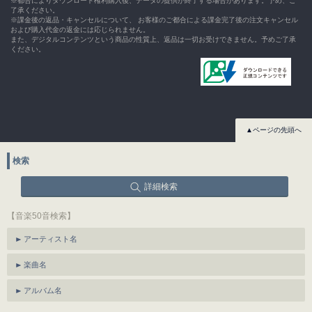
※都合によりダウンロード権利購入後、データの提供が終了する場合があります。予め、ご
了承ください。
※課金後の返品・キャンセルについて、 お客様のご都合による課金完了後の注文キャンセル
および購入代金の返金には応じられません。
また、デジタルコンテンツという商品の性質上、返品は一切お受けできません。予めご了承
ください。
▲ページの先頭へ
検索
詳細検索
【音楽50音検索】
アーティスト名
楽曲名
アルバム名