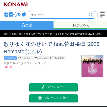
メニュー
音楽
はじめて
TOP
>
東京スカパラダイスオーケストラ
>
散りゆく花のせいで feat.菅田将暉 [2025 Remaster]
散りゆく花のせいで feat.菅田将暉 [2025
Remaster](フル)
04:39
16.7MB
25/03/19
シングル
東京スカパラダイスオーケストラ
238pts
ダウンロード
プレゼントを贈る