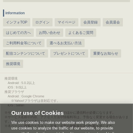
information
インフォTOP
ログイン
マイページ
会員登録
会員退会
はじめての方へ
お問い合わせ
よくあるご質問
ご利用料金等について
選べるお支払い方法
配信コンテンツについて
プレゼントについて
重要なお知らせ
推奨環境
推奨環境
Android : 5.0.2以上
iOS : 9.0以上
推奨ブラウザ
Android : Google Chrome
※Yahoo!ブラウザは非対応です。
iOS : Safari
Our use of Cookies
サービスをご利用されるには、情報料のほかに通信料が必要になります。
サービス名称や内容、アクセス方法や情報料等は、予告なく変更する場合がありま
す。あらかじめご了承ください。
We use cookies to make our website work properly. We also
本ページに掲載のイラスト・写真・文章の無断複写及び転載を禁じます。
use cookies to analyze the traffic of our website, to provide