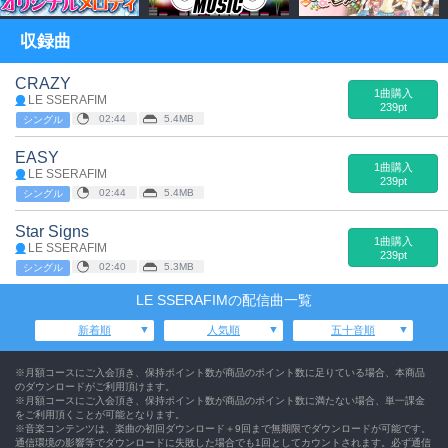
収録曲
CRAZY
1曲購入
LE SSERAFIM
239pt
02:44
5.4MB
シングル
EASY
1曲購入
LE SSERAFIM
239pt
02:44
5.4MB
シングル
Star Signs
1曲購入
LE SSERAFIM
239pt
02:40
5.3MB
シングル
LE SSERAFIMの配信曲一覧
新着順
人気順
五十音順
※月額コースにご入会頂き、保持ポイント数が商品のポイント数に足りている場合、本商品
のダウンロードがご利用頂けます。
※月額コースにご入会頂き、保持ポイント数が商品のポイント数に満たない場合、単一課金
をご利用頂くことが可能となります。
※音楽コンテンツは、楽曲の初回ダウンロード＋9回まで無期限でダウンロードが可能です。
通信環境の影響等でダウンロードに失敗した場合でも1回としてカウントされます。必ず通信