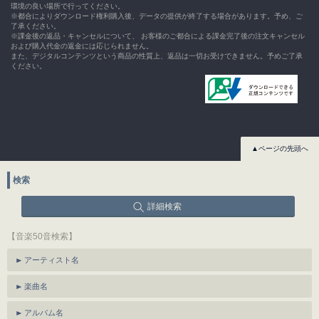
環境の良い場所で行ってください。
※都合によりダウンロード権利購入後、データの提供が終了する場合があります。予め、ご
了承ください。
※課金後の返品・キャンセルについて、 お客様のご都合による課金完了後の注文キャンセル
および購入代金の返金には応じられません。
また、デジタルコンテンツという商品の性質上、返品は一切お受けできません。予めご了承
ください。
▲ページの先頭へ
検索
詳細検索
【音楽50音検索】
アーティスト名
楽曲名
アルバム名