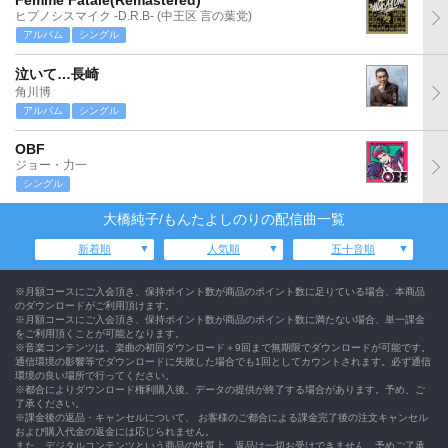
Femme Fatale(Remastered)
ヒプノシスマイク -D.R.B- (中王区 言の葉党)
アルバム
シングル
泣いて…長崎
角川博
アルバム
シングル
OBF
ジョー・力一
シングル
大橋純子/もんたよしのりの配信曲一覧
新着順
人気順
五十音順
※月額コースにご入会頂き、保持ポイント数が商品のポイント数に足りている場合、本商品
のダウンロードがご利用頂けます。
※月額コースにご入会頂き、保持ポイント数が商品のポイント数に満たない場合、単一課金
をご利用頂くことが可能となります。
※音楽コンテンツは、楽曲の初回ダウンロード＋9回まで無期限でダウンロードが可能です。
通信環境の影響等でダウンロードに失敗した場合でも1回としてカウントされます。必ず通信
環境の良い場所で行ってください。
※都合によりダウンロード権利購入後、データの提供が終了する場合があります。予め、ご
了承ください。
※課金後の返品・キャンセルについて、 お客様のご都合による課金完了後の注文キャンセル
および購入代金の返金には応じられません。
また、デジタルコンテンツという商品の性質上、返品は一切お受けできません。予めご了承