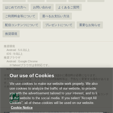
はじめての方へ
お問い合わせ
よくあるご質問
ご利用料金等について
選べるお支払い方法
配信コンテンツについて
プレゼントについて
重要なお知らせ
推奨環境
推奨環境
Android : 5.0.2以上
iOS : 9.0以上
推奨ブラウザ
Android : Google Chrome
※Yahoo!ブラウザは非対応です。
iOS : Safari
Our use of Cookies
サービスをご利用されるには、情報料のほかに通信料が必要になります。
サービス名称や内容、アクセス方法や情報料等は、予告なく変更する場合がありま
す。あらかじめご了承ください。
We use cookies to make our website work properly. We also
本ページに掲載のイラスト・写真・文章の無断複写及び転載を禁じます。
use cookies to analyze the traffic of our website, to provide
you with the advertisement tailored to your interest, and to li
このエルマークは、レコード会社・映像製作会社が提供するコンテ
nk our website to the social media. If you select “Accept All
ンツを示す登録商標です。
RIAJ00013011
Cookies”, all of these cookies will be used on our website.
Cookie Notice