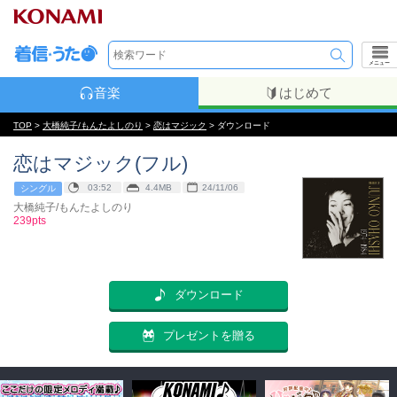
メニュー
音楽
はじめて
TOP
>
大橋純子/もんたよしのり
>
恋はマジック
> ダウンロード
恋はマジック(フル)
03:52
4.4MB
24/11/06
シングル
大橋純子/もんたよしのり
239pts
ダウンロード
プレゼントを贈る