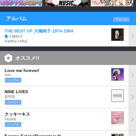
アルバム
アルバム
THE BEST OF 大橋純子 1974-1984
大橋純子
収録商品:33商品
オススメ!!
Love me forever!
Ado
シングル
NINE LIVES
超特急
ムービー
クッキーキス
AKB48
シングル