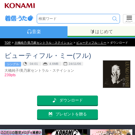
メニュー
音楽
はじめて
TOP
>
大橋純子/美乃家セントラル・ステイション
>
ビューティフル・ミー
> ダウンロード
ビューティフル・ミー(フル)
04:01
4.6MB
24/11/06
シングル
大橋純子/美乃家セントラル・ステイション
239pts
ダウンロード
プレゼントを贈る