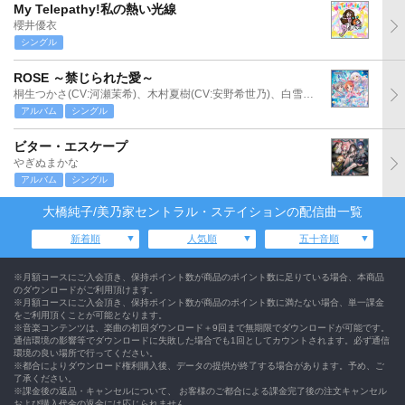
My Telepathy!私の熱い光線
櫻井優衣
シングル
ROSE ～禁じられた愛～
桐生つかさ(CV:河瀬茉希)、木村夏樹(CV:安野希世乃)、白雪千夜(CV:関口理咲)
アルバム
シングル
ビター・エスケープ
やぎぬまかな
アルバム
シングル
大橋純子/美乃家セントラル・ステイションの配信曲一覧
新着順
人気順
五十音順
※月額コースにご入会頂き、保持ポイント数が商品のポイント数に足りている場合、本商品
のダウンロードがご利用頂けます。
※月額コースにご入会頂き、保持ポイント数が商品のポイント数に満たない場合、単一課金
をご利用頂くことが可能となります。
※音楽コンテンツは、楽曲の初回ダウンロード＋9回まで無期限でダウンロードが可能です。
通信環境の影響等でダウンロードに失敗した場合でも1回としてカウントされます。必ず通信
環境の良い場所で行ってください。
※都合によりダウンロード権利購入後、データの提供が終了する場合があります。予め、ご
了承ください。
※課金後の返品・キャンセルについて、 お客様のご都合による課金完了後の注文キャンセル
および購入代金の返金には応じられません。