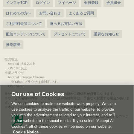
インフォTOP
ログイン
マイページ
会員登録
会員退会
はじめての方へ
お問い合わせ
よくあるご質問
ご利用料金等について
選べるお支払い方法
配信コンテンツについて
プレゼントについて
重要なお知らせ
推奨環境
推奨環境
Android : 5.0.2以上
iOS : 9.0以上
推奨ブラウザ
Android : Google Chrome
※Yahoo!ブラウザは非対応です。
iOS : Safari
Our use of Cookies
サービスをご利用されるには、情報料のほかに通信料が必要になります。
サービス名称や内容、アクセス方法や情報料等は、予告なく変更する場合がありま
す。あらかじめご了承ください。
We use cookies to make our website work properly. We also
本ページに掲載のイラスト・写真・文章の無断複写及び転載を禁じます。
use cookies to analyze the traffic of our website, to provide
you with the advertisement tailored to your interest, and to li
このエルマークは、レコード会社・映像製作会社が提供するコンテ
nk our website to the social media. If you select “Accept All
ンツを示す登録商標です。
RIAJ00013011
Cookies”, all of these cookies will be used on our website.
Cookie Notice