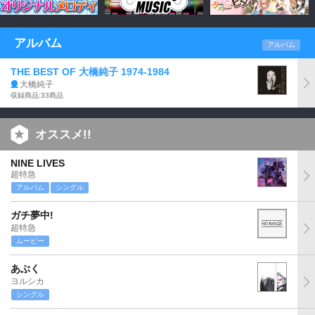
アルバム
アルバム
THE BEST OF 大橋純子 1974-1984
大橋純子
収録商品:33商品
オススメ!!
NINE LIVES
超特急
アルバム
シングル
ガチ夢中!
超特急
ムービー
あぶく
ヨルシカ
シングル