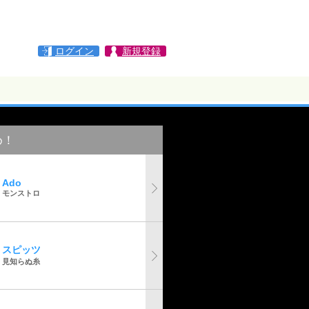
ログイン
新規登録
め！
Ado
モンストロ
スピッツ
見知らぬ糸