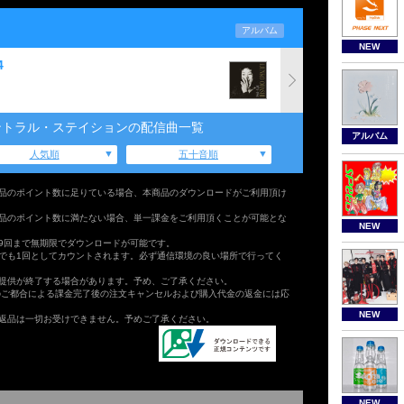
アルバム
NEW
4
ントラル・ステイションの配信曲一覧
アルバム
人気順
五十音順
品のポイント数に足りている場合、本商品のダウンロードがご利用頂け
品のポイント数に満たない場合、単一課金をご利用頂くことが可能とな
NEW
9回まで無期限でダウンロードが可能です。
でも1回としてカウントされます。必ず通信環境の良い場所で行ってく
提供が終了する場合があります。予め、ご了承ください。
のご都合による課金完了後の注文キャンセルおよび購入代金の返金には応
NEW
返品は一切お受けできません。予めご了承ください。
NEW