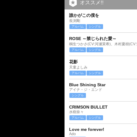
オススメ!!
誰かがこの僕を
長渕剛
アルバム
シングル
ROSE ～禁じられた愛～
桐生つかさ(CV:河瀬茉希)、木村夏樹(CV
アルバム
シングル
花影
天童よしみ
アルバム
シングル
Blue Shining Star
アイナ・ジ・エンド
シングル
CRIMSON BULLET
水樹奈々
アルバム
シングル
Love me forever!
Ado