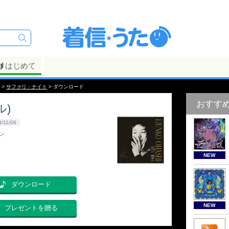
はじめて
>
サファリ・ナイト
> ダウンロード
おすす
ル)
4/11/06
ン
NEW
ダウンロード
NEW
プレゼントを贈る