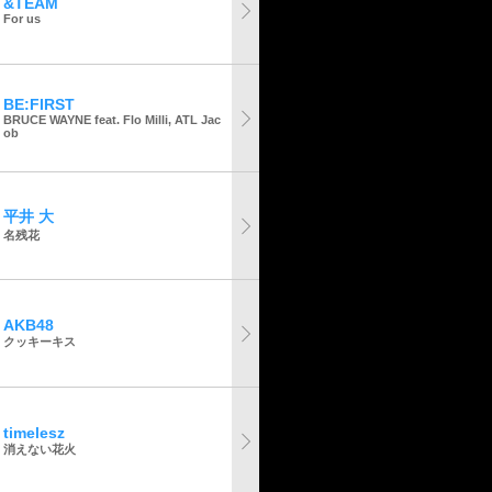
&TEAM
For us
BE:FIRST
BRUCE WAYNE feat. Flo Milli, ATL Jac
ob
平井 大
名残花
AKB48
クッキーキス
timelesz
消えない花火