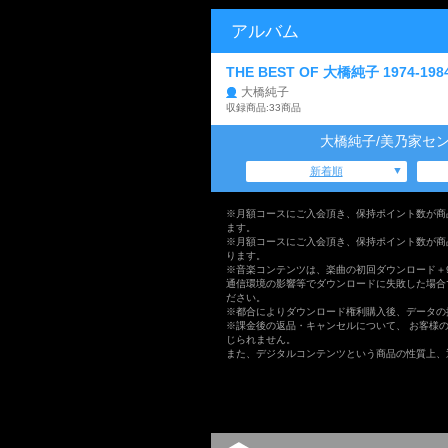
アルバム
THE BEST OF 大橋純子 1974-198
大橋純子
収録商品:33商品
大橋純子/美乃家セ
新着順
※月額コースにご入会頂き、保持ポイント数が商
ます。
※月額コースにご入会頂き、保持ポイント数が商
ります。
※音楽コンテンツは、楽曲の初回ダウンロード＋
通信環境の影響等でダウンロードに失敗した場合
ださい。
※都合によりダウンロード権利購入後、データの
※課金後の返品・キャンセルについて、 お客様
じられません。
また、デジタルコンテンツという商品の性質上、