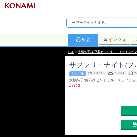
音楽
インフォ
TOP
>
大橋純子/美乃家セントラル・ステイション
サファリ・ナイト(フ
04:10
4.7MB
2
シングル
大橋純子/美乃家セントラル・ステイショ
239pts