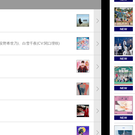
NEW
:安野希世乃)、白雪千夜(CV:関口理咲)
NEW
NEW
NEW