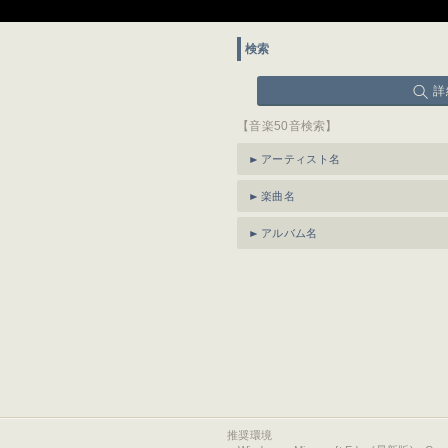
検索
詳
【音楽50音検索】
アーティスト名
楽曲名
アルバム名
推奨環境