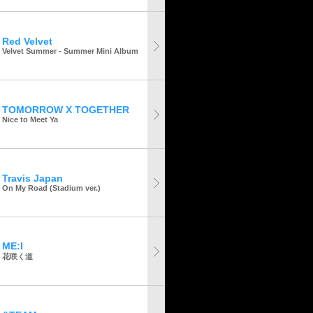
Red Velvet
Velvet Summer - Summer Mini Album
TOMORROW X TOGETHER
Nice to Meet Ya
Travis Japan
On My Road (Stadium ver.)
ME:I
花咲く道