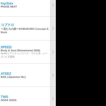
fripSide
PHASE NEXT
コブクロ
ー花たちの詩ーKOBUKURO Concept A
lbum
SPEED
Body & Soul (Remastered 2026)
Netflixリアリティシリーズ「ラヴ上等」シー
ズン2 主題歌
ATEEZ
BAD (Japanese Ver.)
TWS
SODA SODA