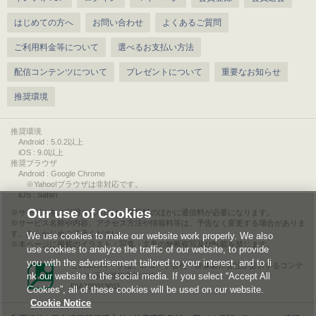
はじめての方へ
お問い合わせ
よくあるご質問
ご利用料金等について
選べるお支払い方法
配信コンテンツについて
プレゼントについて
重要なお知らせ
推奨環境
推奨環境
Android : 5.0.2以上
iOS : 9.0以上
推奨ブラウザ
Android : Google Chrome
※Yahoo!ブラウザは非対応です。
iOS : Safari
Our use of Cookies
サービスをご利用されるには、情報料のほかに通信料が必要になります。
サービス名称や内容、アクセス方法や情報料等は、予告なく変更する場合がありま
す。あらかじめご了承ください。
We use cookies to make our website work properly. We also
本ページに掲載のイラスト・写真・文章の無断複写及び転載を禁じます。
use cookies to analyze the traffic of our website, to provide
you with the advertisement tailored to your interest, and to li
このエルマークは、レコード会社・映像製作会社が提供するコンテ
nk our website to the social media. If you select “Accept All
ンツを示す登録商標です。
RIAJ00013011
Cookies”, all of these cookies will be used on our website.
Cookie Notice