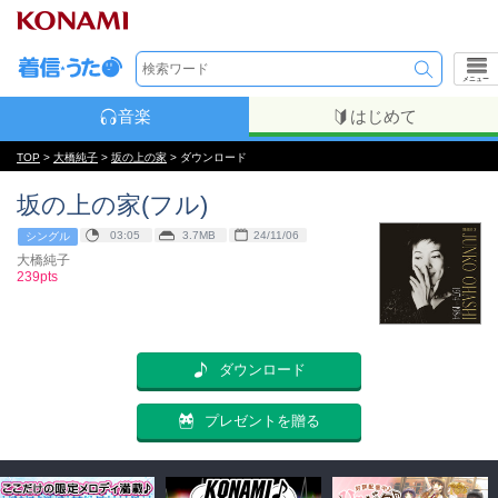
メニュー
音楽
はじめて
TOP
>
大橋純子
>
坂の上の家
> ダウンロード
坂の上の家(フル)
03:05
3.7MB
24/11/06
シングル
大橋純子
239pts
ダウンロード
プレゼントを贈る