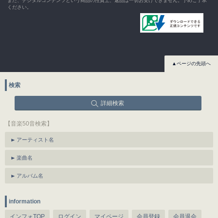
また、デジタルコンテンツという商品の性質上、返品は一切お受けできません。予めご了承
ください。
▲ページの先頭へ
検索
詳細検索
【音楽50音検索】
アーティスト名
楽曲名
アルバム名
information
インフォTOP
ログイン
マイページ
会員登録
会員退会