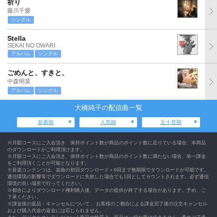
祈り
藤川千愛
シングル
Stella
SEKAI NO OWARI
アルバム
シングル
ごめんと、すきと、
中森明菜
アルバム
シングル
大橋純子の配信曲一覧
新着順
人気順
五十音順
※月額コースにご入会頂き、保持ポイント数が商品のポイント数に足りている場合、本商品
のダウンロードがご利用頂けます。
※月額コースにご入会頂き、保持ポイント数が商品のポイント数に満たない場合、単一課金
をご利用頂くことが可能となります。
※音楽コンテンツは、楽曲の初回ダウンロード＋9回まで無期限でダウンロードが可能です。
通信環境の影響等でダウンロードに失敗した場合でも1回としてカウントされます。必ず通信
環境の良い場所で行ってください。
※都合によりダウンロード権利購入後、データの提供が終了する場合があります。予め、ご
了承ください。
※課金後の返品・キャンセルについて、 お客様のご都合による課金完了後の注文キャンセル
および購入代金の返金には応じられません。