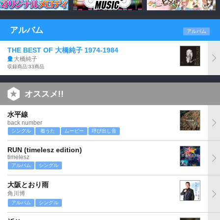
アルバム
アルバム
THE BEST OF 大橋純子 1974-1984
大橋純子
収録商品:33商品
オススメ!!
水平線
back number
シングル
着うた
ムービー
呼び出し音
RUN (timelesz edition)
timelesz
アルバム
シングル
大阪とおり雨
角川博
アルバム
シングル