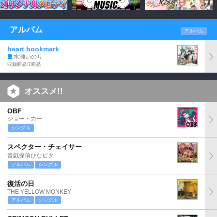
アルバム
アルバム
heart bookmark
水瀬いのり
収録商品:7商品
オススメ!!
OBF
ジョー・力一
シングル
スペクター・チェイサー
音戯探偵ひなビタ
アルバム
シングル
復活の日
THE YELLOW MONKEY
アルバム
シングル