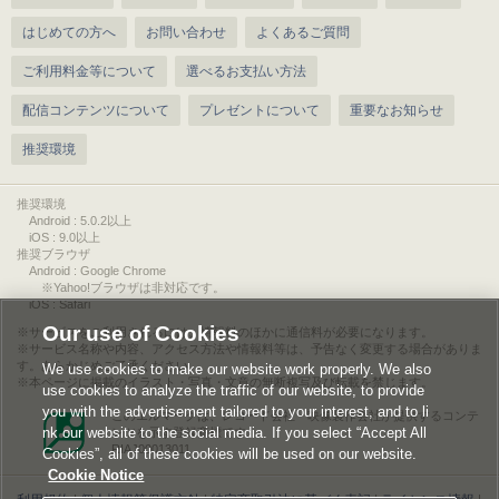
はじめての方へ
お問い合わせ
よくあるご質問
ご利用料金等について
選べるお支払い方法
配信コンテンツについて
プレゼントについて
重要なお知らせ
推奨環境
推奨環境
Android : 5.0.2以上
iOS : 9.0以上
推奨ブラウザ
Android : Google Chrome
※Yahoo!ブラウザは非対応です。
iOS : Safari
Our use of Cookies
サービスをご利用されるには、情報料のほかに通信料が必要になります。
サービス名称や内容、アクセス方法や情報料等は、予告なく変更する場合がありま
す。あらかじめご了承ください。
We use cookies to make our website work properly. We also
本ページに掲載のイラスト・写真・文章の無断複写及び転載を禁じます。
use cookies to analyze the traffic of our website, to provide
you with the advertisement tailored to your interest, and to li
このエルマークは、レコード会社・映像製作会社が提供するコンテ
nk our website to the social media. If you select “Accept All
ンツを示す登録商標です。
RIAJ00013011
Cookies”, all of these cookies will be used on our website.
Cookie Notice