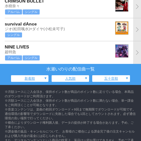
CRIMSON BULLET
水樹奈々
アルバム
シングル
survival dAnce
ジオ(松田颯水)×ダイヤ(小松未可子)
シングル
NINE LIVES
超特急
アルバム
シングル
水瀬いのりの配信曲一覧
新着順
人気順
五十音順
※月額コースにご入会頂き、保持ポイント数が商品のポイント数に足りている場合、本商品
のダウンロードがご利用頂けます。
※月額コースにご入会頂き、保持ポイント数が商品のポイント数に満たない場合、単一課金
をご利用頂くことが可能となります。
※音楽コンテンツは、楽曲の初回ダウンロード＋9回まで無期限でダウンロードが可能です。
通信環境の影響等でダウンロードに失敗した場合でも1回としてカウントされます。必ず通信
環境の良い場所で行ってください。
※都合によりダウンロード権利購入後、データの提供が終了する場合があります。予め、ご
了承ください。
※課金後の返品・キャンセルについて、 お客様のご都合による課金完了後の注文キャンセル
および購入代金の返金には応じられません。
また、デジタルコンテンツという商品の性質上、返品は一切お受けできません。予めご了承