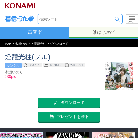
メニュー
音楽
はじめて
TOP
>
水瀬いのり
>
燈籠光柱
> ダウンロード
燈籠光柱(フル)
04:17
16.9MB
24/08/21
シングル
水瀬いのり
238pts
ダウンロード
プレゼントを贈る