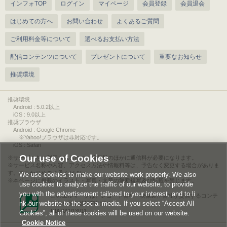
インフォTOP
ログイン
マイページ
会員登録
会員退会
はじめての方へ
お問い合わせ
よくあるご質問
ご利用料金等について
選べるお支払い方法
配信コンテンツについて
プレゼントについて
重要なお知らせ
推奨環境
推奨環境
Android : 5.0.2以上
iOS : 9.0以上
推奨ブラウザ
Android : Google Chrome
※Yahoo!ブラウザは非対応です。
iOS : Safari
Our use of Cookies
サービスをご利用されるには、情報料のほかに通信料が必要になります。
サービス名称や内容、アクセス方法や情報料等は、予告なく変更する場合がありま
す。あらかじめご了承ください。
We use cookies to make our website work properly. We also
本ページに掲載のイラスト・写真・文章の無断複写及び転載を禁じます。
use cookies to analyze the traffic of our website, to provide
you with the advertisement tailored to your interest, and to li
このエルマークは、レコード会社・映像製作会社が提供するコンテ
nk our website to the social media. If you select “Accept All
ンツを示す登録商標です。
RIAJ00013011
Cookies”, all of these cookies will be used on our website.
Cookie Notice