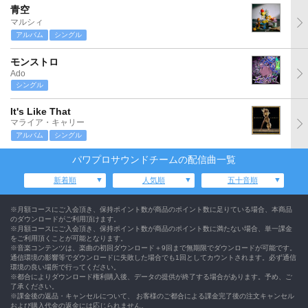
青空
マルシィ
アルバム
シングル
モンストロ
Ado
シングル
It's Like That
マライア・キャリー
アルバム
シングル
パワプロサウンドチームの配信曲一覧
新着順
人気順
五十音順
※月額コースにご入会頂き、保持ポイント数が商品のポイント数に足りている場合、本商品
のダウンロードがご利用頂けます。
※月額コースにご入会頂き、保持ポイント数が商品のポイント数に満たない場合、単一課金
をご利用頂くことが可能となります。
※音楽コンテンツは、楽曲の初回ダウンロード＋9回まで無期限でダウンロードが可能です。
通信環境の影響等でダウンロードに失敗した場合でも1回としてカウントされます。必ず通信
環境の良い場所で行ってください。
※都合によりダウンロード権利購入後、データの提供が終了する場合があります。予め、ご
了承ください。
※課金後の返品・キャンセルについて、 お客様のご都合による課金完了後の注文キャンセル
および購入代金の返金には応じられません。