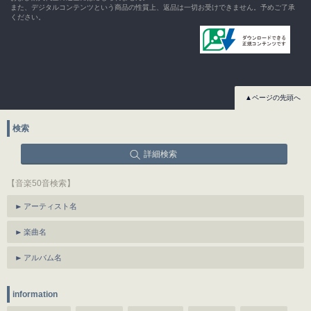
また、デジタルコンテンツという商品の性質上、返品は一切お受けできません。予めご了承
ください。
▲ページの先頭へ
検索
詳細検索
【音楽50音検索】
アーティスト名
楽曲名
アルバム名
information