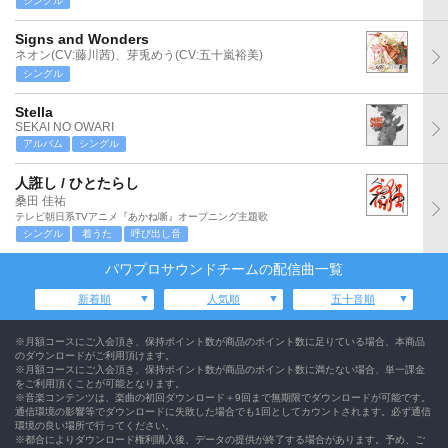
シングル
Signs and Wonders
ネオン(CV:藤川茜)、芽兎めう(CV:五十嵐裕美)
シングル
Stella
SEKAI NO OWARI
アルバム
シングル
人誑し / ひとたらし
桑田 佳祐
テレビ朝日系TVアニメ『あかね噺』オープニング主題歌
シングル
着うた
呼び出し音
パワプロサウンドチームの配信曲一覧
新着順
人気順
五十音順
※月額コースにご入会頂き、保持ポイント数が商品のポイント数に足りている場合、本商品
のダウンロードがご利用頂けます。
※月額コースにご入会頂き、保持ポイント数が商品のポイント数に満たない場合、単一課金
をご利用頂くことが可能となります。
※音楽コンテンツは、楽曲の初回ダウンロード＋9回まで無期限でダウンロードが可能です。
通信環境の影響等でダウンロードに失敗した場合でも1回としてカウントされます。必ず通信
環境の良い場所で行ってください。
※都合によりダウンロード権利購入後、データの提供が終了する場合があります。予め、ご