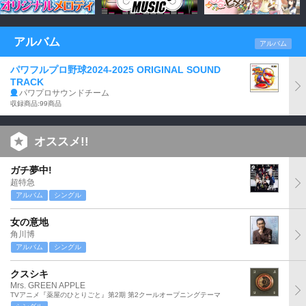
アルバム
アルバム
パワフルプロ野球2024-2025 ORIGINAL SOUND
TRACK
パワプロサウンドチーム
収録商品:99商品
オススメ!!
ガチ夢中!
超特急
アルバム
シングル
女の意地
角川博
アルバム
シングル
クスシキ
Mrs. GREEN APPLE
TVアニメ『薬屋のひとりごと』第2期 第2クールオープニングテーマ