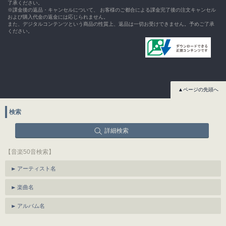
了承ください。
※課金後の返品・キャンセルについて、 お客様のご都合による課金完了後の注文キャンセル
および購入代金の返金には応じられません。
また、デジタルコンテンツという商品の性質上、返品は一切お受けできません。予めご了承
ください。
▲ページの先頭へ
検索
詳細検索
【音楽50音検索】
アーティスト名
楽曲名
アルバム名