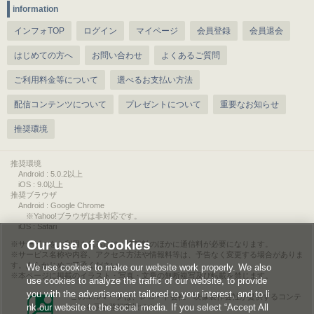
information
インフォTOP
ログイン
マイページ
会員登録
会員退会
はじめての方へ
お問い合わせ
よくあるご質問
ご利用料金等について
選べるお支払い方法
配信コンテンツについて
プレゼントについて
重要なお知らせ
推奨環境
推奨環境
Android : 5.0.2以上
iOS : 9.0以上
推奨ブラウザ
Android : Google Chrome
※Yahoo!ブラウザは非対応です。
iOS : Safari
Our use of Cookies
サービスをご利用されるには、情報料のほかに通信料が必要になります。
サービス名称や内容、アクセス方法や情報料等は、予告なく変更する場合がありま
す。あらかじめご了承ください。
We use cookies to make our website work properly. We also
本ページに掲載のイラスト・写真・文章の無断複写及び転載を禁じます。
use cookies to analyze the traffic of our website, to provide
you with the advertisement tailored to your interest, and to li
このエルマークは、レコード会社・映像製作会社が提供するコンテ
nk our website to the social media. If you select “Accept All
ンツを示す登録商標です。