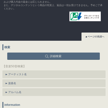
および購入代金の返金には応じられません。
また、デジタルコンテンツという商品の性質上、返品は一切お受けできません。予めご了承
ください。
▲ページの先頭へ
検索
詳細検索
【音楽50音検索】
アーティスト名
楽曲名
アルバム名
information