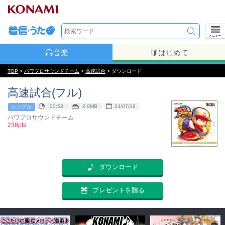
メニュー
音楽
はじめて
TOP
>
パワプロサウンドチーム
>
高速試合
> ダウンロード
高速試合(フル)
00:53
2.9MB
24/07/18
シングル
パワプロサウンドチーム
238pts
ダウンロード
プレゼントを贈る