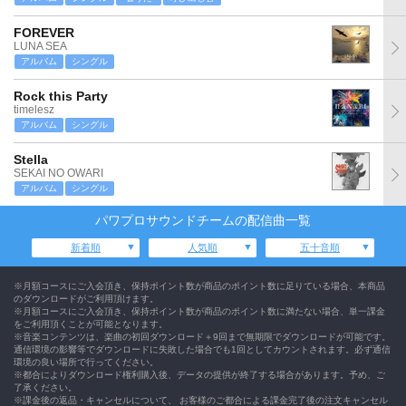
FOREVER
LUNA SEA
アルバム
シングル
Rock this Party
timelesz
アルバム
シングル
Stella
SEKAI NO OWARI
アルバム
シングル
パワプロサウンドチームの配信曲一覧
新着順
人気順
五十音順
※月額コースにご入会頂き、保持ポイント数が商品のポイント数に足りている場合、本商品
のダウンロードがご利用頂けます。
※月額コースにご入会頂き、保持ポイント数が商品のポイント数に満たない場合、単一課金
をご利用頂くことが可能となります。
※音楽コンテンツは、楽曲の初回ダウンロード＋9回まで無期限でダウンロードが可能です。
通信環境の影響等でダウンロードに失敗した場合でも1回としてカウントされます。必ず通信
環境の良い場所で行ってください。
※都合によりダウンロード権利購入後、データの提供が終了する場合があります。予め、ご
了承ください。
※課金後の返品・キャンセルについて、 お客様のご都合による課金完了後の注文キャンセル