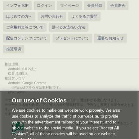
インフォTOP
ログイン
マイページ
会員登録
会員退会
はじめての方へ
お問い合わせ
よくあるご質問
ご利用料金等について
選べるお支払い方法
配信コンテンツについて
プレゼントについて
重要なお知らせ
推奨環境
推奨環境
Android : 5.0.2以上
iOS : 9.0以上
推奨ブラウザ
Android : Google Chrome
※Yahoo!ブラウザは非対応です。
iOS : Safari
Our use of Cookies
サービスをご利用されるには、情報料のほかに通信料が必要になります。
サービス名称や内容、アクセス方法や情報料等は、予告なく変更する場合がありま
す。あらかじめご了承ください。
We use cookies to make our website work properly. We also
本ページに掲載のイラスト・写真・文章の無断複写及び転載を禁じます。
use cookies to analyze the traffic of our website, to provide
you with the advertisement tailored to your interest, and to li
このエルマークは、レコード会社・映像製作会社が提供するコンテ
nk our website to the social media. If you select “Accept All
ンツを示す登録商標です。
RIAJ00013011
Cookies”, all of these cookies will be used on our website.