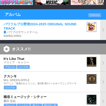
アルバム
アルバム
パワフルプロ野球2024-2025 ORIGINAL SOUND
TRACK
パワプロサウンドチーム
収録商品:99商品
オススメ!!
It's Like That
マライア・キャリー
アルバム
シングル
クスシキ
Mrs. GREEN APPLE
TVアニメ『薬屋のひとりごと』第2期 第2クールオープニングテーマ
シングル
南谷ミュージック・シティー
桑田 佳祐
アルバム
シングル
着うた
呼び出し音