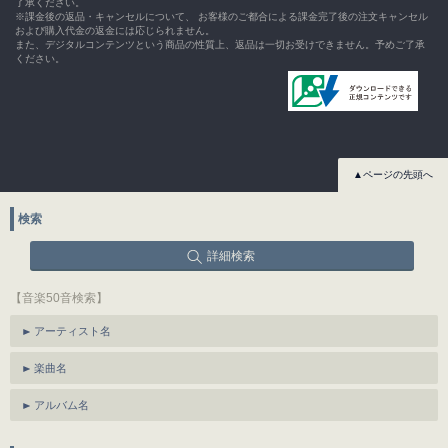
了承ください。
※課金後の返品・キャンセルについて、 お客様のご都合による課金完了後の注文キャンセル
および購入代金の返金には応じられません。
また、デジタルコンテンツという商品の性質上、返品は一切お受けできません。予めご了承
ください。
▲ページの先頭へ
検索
詳細検索
【音楽50音検索】
アーティスト名
楽曲名
アルバム名