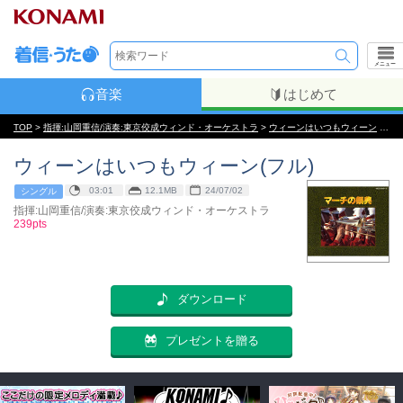
メニュー
音楽
はじめて
TOP
>
指揮:山岡重信/演奏:東京佼成ウィンド・オーケストラ
>
ウィーンはいつもウィーン
> ダウンロード
ウィーンはいつもウィーン(フル)
03:01
12.1MB
24/07/02
シングル
指揮:山岡重信/演奏:東京佼成ウィンド・オーケストラ
239pts
ダウンロード
プレゼントを贈る