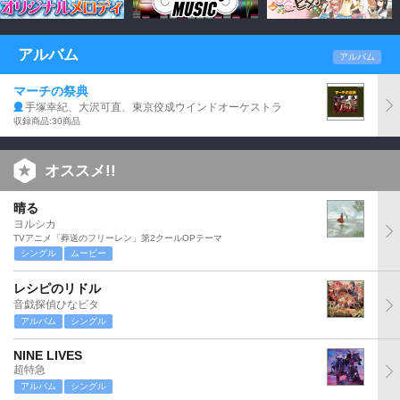
アルバム
アルバム
マーチの祭典
手塚幸紀、大沢可直、東京佼成ウインドオーケストラ
収録商品:30商品
オススメ!!
晴る
ヨルシカ
TVアニメ「葬送のフリーレン」第2クールOPテーマ
シングル
ムービー
レシピのリドル
音戯探偵ひなビタ
アルバム
シングル
NINE LIVES
超特急
アルバム
シングル