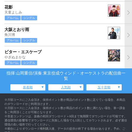
花影
天童よしみ
アルバム
シングル
大阪とおり雨
角川博
アルバム
シングル
ビター・エスケープ
やぎぬまかな
アルバム
シングル
指揮:山岡重信/演奏:東京佼成ウィンド・オーケストラの配信曲一
覧
新着順
人気順
五十音順
※月額コースにご入会頂き、保持ポイント数が商品のポイント数に足りている場合、本商品
のダウンロードがご利用頂けます。
※月額コースにご入会頂き、保持ポイント数が商品のポイント数に満たない場合、単一課金
をご利用頂くことが可能となります。
※音楽コンテンツは、楽曲の初回ダウンロード＋9回まで無期限でダウンロードが可能です。
通信環境の影響等でダウンロードに失敗した場合でも1回としてカウントされます。必ず通信
環境の良い場所で行ってください。
※都合によりダウンロード権利購入後、データの提供が終了する場合があります。予め、ご