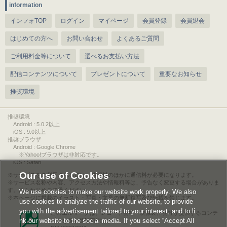
information
インフォTOP
ログイン
マイページ
会員登録
会員退会
はじめての方へ
お問い合わせ
よくあるご質問
ご利用料金等について
選べるお支払い方法
配信コンテンツについて
プレゼントについて
重要なお知らせ
推奨環境
推奨環境
Android : 5.0.2以上
iOS : 9.0以上
推奨ブラウザ
Android : Google Chrome
※Yahoo!ブラウザは非対応です。
iOS : Safari
Our use of Cookies
サービスをご利用されるには、情報料のほかに通信料が必要になります。
サービス名称や内容、アクセス方法や情報料等は、予告なく変更する場合がありま
す。あらかじめご了承ください。
We use cookies to make our website work properly. We also
本ページに掲載のイラスト・写真・文章の無断複写及び転載を禁じます。
use cookies to analyze the traffic of our website, to provide
you with the advertisement tailored to your interest, and to li
このエルマークは、レコード会社・映像製作会社が提供するコンテ
nk our website to the social media. If you select “Accept All
ンツを示す登録商標です。