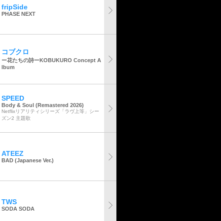
fripSide
PHASE NEXT
コブクロ
ー花たちの詩ーKOBUKURO Concept A
lbum
SPEED
Body & Soul (Remastered 2026)
Netflixリアリティシリーズ「ラヴ上等」シー
ズン2 主題歌
ATEEZ
BAD (Japanese Ver.)
TWS
SODA SODA