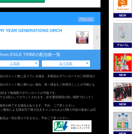
NEW
アルバム
ARY YEAR GENERATIONS ORCH
アルバム
 from EXILE TRIBEの配信曲一覧
人気順
五十音順
NEW
品のポイント数に足りている場合、本商品のダウンロードがご利用頂け
品のポイント数に満たない場合、単一課金をご利用頂くことが可能とな
9回まで無期限でダウンロードが可能です。
でも1回としてカウントされます。必ず通信環境の良い場所で行ってく
NEW
提供が終了する場合があります。予め、ご了承ください。
のご都合による課金完了後の注文キャンセルおよび購入代金の返金には応
返品は一切お受けできません。予めご了承ください。
NEW