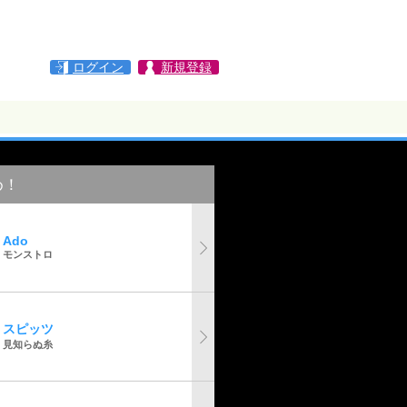
ログイン
新規登録
め！
Ado
モンストロ
スピッツ
見知らぬ糸