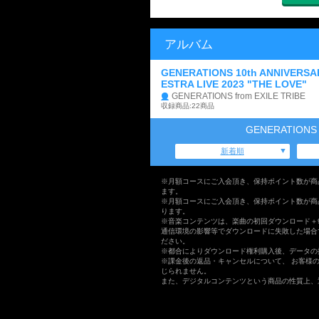
アルバム
GENERATIONS 10th ANNIVERS
ESTRA LIVE 2023 "THE LOVE"
GENERATIONS from EXILE TRIBE
収録商品:22商品
GENERATIONS
新着順
※月額コースにご入会頂き、保持ポイント数が商
ます。
※月額コースにご入会頂き、保持ポイント数が商
ります。
※音楽コンテンツは、楽曲の初回ダウンロード＋
通信環境の影響等でダウンロードに失敗した場合
ださい。
※都合によりダウンロード権利購入後、データの
※課金後の返品・キャンセルについて、 お客様
じられません。
また、デジタルコンテンツという商品の性質上、