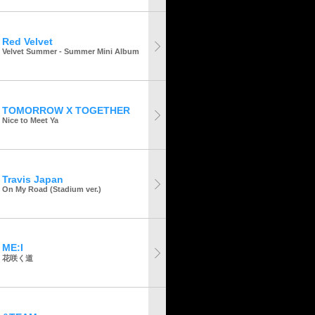
Red Velvet
Velvet Summer - Summer Mini Album
TOMORROW X TOGETHER
Nice to Meet Ya
Travis Japan
On My Road (Stadium ver.)
ME:I
花咲く道