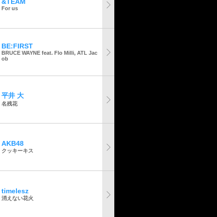
&TEAM
For us
BE:FIRST
BRUCE WAYNE feat. Flo Milli, ATL Jac
ob
平井 大
名残花
AKB48
クッキーキス
timelesz
消えない花火