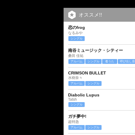
オススメ!!
恋のfrog
なるみや
シングル
南谷ミュージック・シティー
桑田 佳祐
アルバム
シングル
着うた
呼び出し音
CRIMSON BULLET
水樹奈々
アルバム
シングル
Diabolic Lupus
Tatsh
シングル
ガチ夢中!
超特急
アルバム
シングル