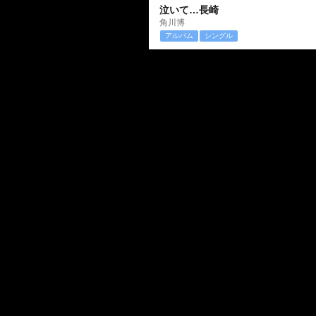
泣いて…長崎
角川博
アルバム
シングル