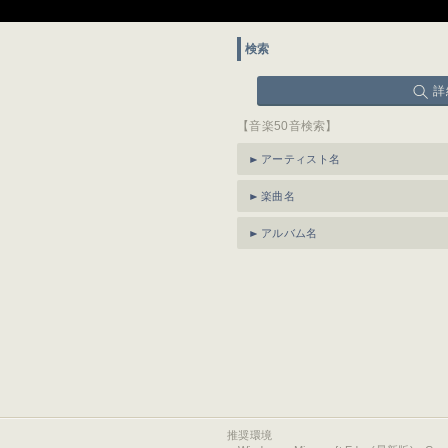
検索
詳
【音楽50音検索】
アーティスト名
楽曲名
アルバム名
推奨環境