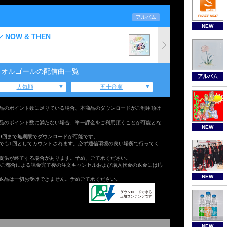
アルバム
NEW
OW & THEN
 オルゴールの配信曲一覧
アルバム
人気順
五十音順
品のポイント数に足りている場合、本商品のダウンロードがご利用頂け
品のポイント数に満たない場合、単一課金をご利用頂くことが可能とな
NEW
9回まで無期限でダウンロードが可能です。
でも1回としてカウントされます。必ず通信環境の良い場所で行ってく
提供が終了する場合があります。予め、ご了承ください。
のご都合による課金完了後の注文キャンセルおよび購入代金の返金には応
NEW
返品は一切お受けできません。予めご了承ください。
NEW