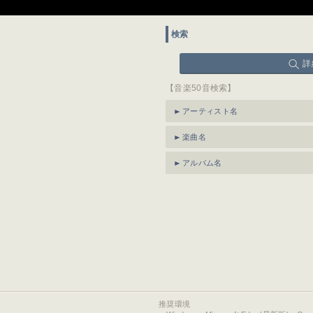
検索
詳
【音楽50音検索】
アーティスト名
楽曲名
アルバム名
推奨環境