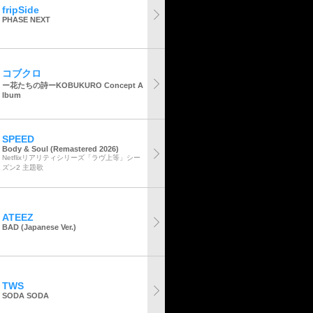
fripSide
PHASE NEXT
コブクロ
ー花たちの詩ーKOBUKURO Concept A
lbum
SPEED
Body & Soul (Remastered 2026)
Netflixリアリティシリーズ「ラヴ上等」シー
ズン2 主題歌
ATEEZ
BAD (Japanese Ver.)
TWS
SODA SODA