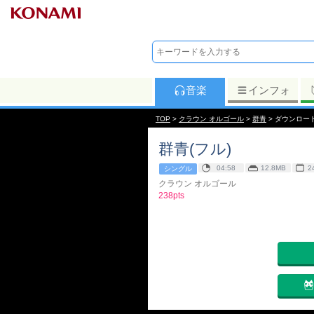
音楽
インフォ
TOP
>
クラウン オルゴール
>
群青
> ダウンロー
群青(フル)
04:58
12.8MB
2
シングル
クラウン オルゴール
238pts