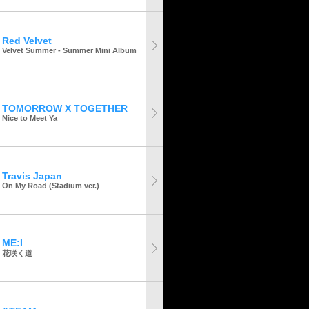
Red Velvet
Velvet Summer - Summer Mini Album
TOMORROW X TOGETHER
Nice to Meet Ya
Travis Japan
On My Road (Stadium ver.)
ME:I
花咲く道