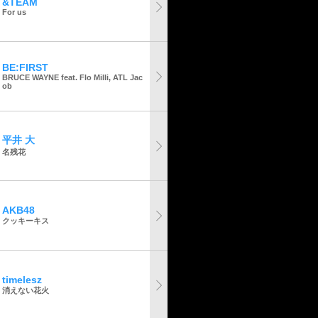
&TEAM
For us
BE:FIRST
BRUCE WAYNE feat. Flo Milli, ATL Jac
ob
平井 大
名残花
AKB48
クッキーキス
timelesz
消えない花火