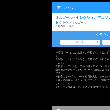
アルバム
オルゴール・セレクション アニソン N
クラウン オルゴール
収録商品:26商品
クラウン
新着順
※月額コースにご入会頂き、保持ポイント数が商
ます。
※月額コースにご入会頂き、保持ポイント数が商
ります。
※音楽コンテンツは、楽曲の初回ダウンロード＋
通信環境の影響等でダウンロードに失敗した場合
ださい。
※都合によりダウンロード権利購入後、データの
※課金後の返品・キャンセルについて、 お客様
じられません。
また、デジタルコンテンツという商品の性質上、