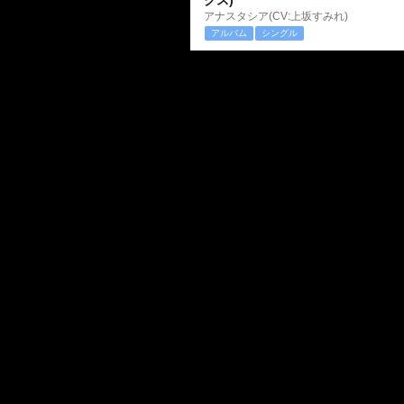
クス)
アナスタシア(CV:上坂すみれ)
アルバム
シングル