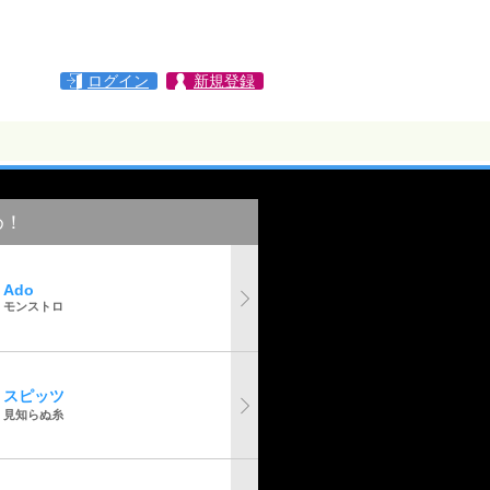
ログイン
新規登録
め！
Ado
モンストロ
スピッツ
見知らぬ糸