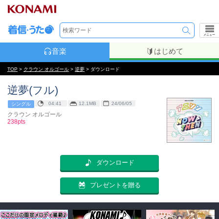
メニュー
音楽
はじめて
TOP
>
クラウン オルゴール
>
逆夢
> ダウンロード
逆夢(フル)
04:41
12.1MB
24/06/05
シングル
クラウン オルゴール
238pts
ダウンロード
プレゼントを贈る