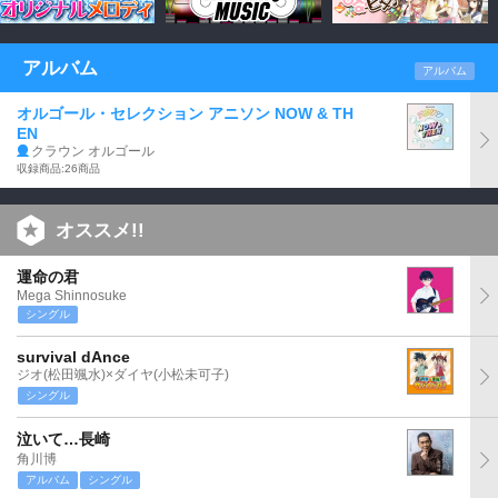
アルバム
アルバム
オルゴール・セレクション アニソン NOW & TH
EN
クラウン オルゴール
収録商品:26商品
オススメ!!
運命の君
Mega Shinnosuke
シングル
survival dAnce
ジオ(松田颯水)×ダイヤ(小松未可子)
シングル
泣いて…長崎
角川博
アルバム
シングル