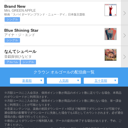
Brand New
Mrs. GREEN APPLE
映画「スパイダーマン:ブランド・ニュー・デイ」日本版主題歌
シングル
Blue Shining Star
アイナ・ジ・エンド
シングル
なんてシュペール
音戯探偵ひなビタ
アルバム
シングル
クラウン オルゴールの配信曲一覧
新着順
人気順
五十音順
※月額コースにご入会頂き、保持ポイント数が商品のポイント数に足りている場合、本商品
のダウンロードがご利用頂けます。
※月額コースにご入会頂き、保持ポイント数が商品のポイント数に満たない場合、単一課金
をご利用頂くことが可能となります。
※音楽コンテンツは、楽曲の初回ダウンロード＋9回まで無期限でダウンロードが可能です。
通信環境の影響等でダウンロードに失敗した場合でも1回としてカウントされます。必ず通信
環境の良い場所で行ってください。
※都合によりダウンロード権利購入後、データの提供が終了する場合があります。予め、ご
了承ください。