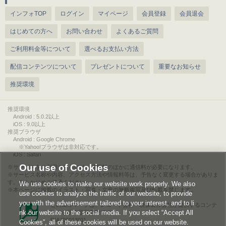
インフォTOP
ログイン
マイページ
会員登録
会員退会
はじめての方へ
お問い合わせ
よくあるご質問
ご利用料金等について
選べるお支払い方法
配信コンテンツについて
プレゼントについて
重要なお知らせ
推奨環境
推奨環境
Android : 5.0.2以上
iOS : 9.0以上
推奨ブラウザ
Android : Google Chrome
※Yahoo!ブラウザは非対応です。
iOS : Safari
Our use of Cookies
サービスをご利用されるには、情報料のほかに通信料が必要になります。
サービス名称や内容、アクセス方法や情報料等は、予告なく変更する場合がありま
す。あらかじめご了承ください。
We use cookies to make our website work properly. We also
本ページに掲載のイラスト・写真・文章の無断複写及び転載を禁じます。
use cookies to analyze the traffic of our website, to provide
you with the advertisement tailored to your interest, and to li
このエルマークは、レコード会社・映像製作会社が提供するコンテ
nk our website to the social media. If you select “Accept All
ンツを示す登録商標です。
RIAJ00013011
Cookies”, all of these cookies will be used on our website.