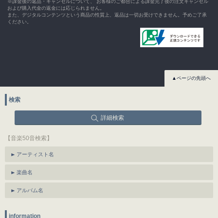
※課金後の返品・キャンセルについて、 お客様のご都合による課金完了後の注文キャンセル
および購入代金の返金には応じられません。
また、デジタルコンテンツという商品の性質上、返品は一切お受けできません。予めご了承
ください。
▲ページの先頭へ
検索
詳細検索
【音楽50音検索】
アーティスト名
楽曲名
アルバム名
information