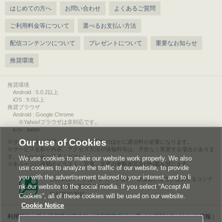
はじめての方へ
お問い合わせ
よくあるご質問
ご利用料金等について
選べるお支払い方法
配信コンテンツについて
プレゼントについて
重要なお知らせ
推奨環境
推奨環境
Android : 5.0.2以上
iOS : 9.0以上
推奨ブラウザ
Android : Google Chrome
※Yahoo!ブラウザは非対応です。
iOS : Safari
Our use of Cookies
サービスをご利用されるには、情報料のほかに通信料が必要になります。
サービス名称や内容、アクセス方法や情報料等は、予告なく変更する場合がありま
す。あらかじめご了承ください。
We use cookies to make our website work properly. We also
本ページに掲載のイラスト・写真・文章の無断複写及び転載を禁じます。
use cookies to analyze the traffic of our website, to provide
you with the advertisement tailored to your interest, and to li
このエルマークは、レコード会社・映像製作会社が提供するコンテ
nk our website to the social media. If you select “Accept All
ンツを示す登録商標です。
RIAJ00013011
Cookies”, all of these cookies will be used on our website.
Cookie Notice
利用規約
|
個人情報等保護方針
|
特定商取引法に基づく表記
|
ライセンス情報
|