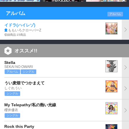
アルバム
アルバム
イドラ(ハイレゾ)
ももいろクローバーZ
収録商品:15商品
オススメ!!
Stella
SEKAI NO OWARI
アルバム
シングル
うい麦畑でつかまえて
しぐれうい
シングル
My Telepathy!私の熱い光線
櫻井優衣
シングル
Rock this Party