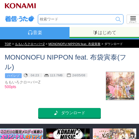
メニュー
音楽
はじめて
TOP
>
ももいろクローバーZ
>
MONONOFU NIPPON feat. 布袋寅泰
> ダウンロード
MONONOFU NIPPON feat. 布袋寅泰(フ
ル)
04:23
113.7MB
24/05/08
ハイレゾ
ももいろクローバーZ
500pts
ダウンロード