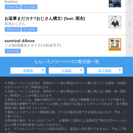
timelesz
アルバム
シングル
お返事まだカナ?おじさん構文! (feat. 雨衣)
吉本おじさん
アルバム
シングル
survival dAnce
ジオ(松田颯水)×ダイヤ(小松未可子)
シングル
ももいろクローバーZの配信曲一覧
新着順
人気順
五十音順
※月額コースにご入会頂き、保持ポイント数が商品のポイント数に足りている場合、本商品
のダウンロードがご利用頂けます。
※月額コースにご入会頂き、保持ポイント数が商品のポイント数に満たない場合、単一課金
をご利用頂くことが可能となります。
※音楽コンテンツは、楽曲の初回ダウンロード＋9回まで無期限でダウンロードが可能です。
通信環境の影響等でダウンロードに失敗した場合でも1回としてカウントされます。必ず通信
環境の良い場所で行ってください。
※都合によりダウンロード権利購入後、データの提供が終了する場合があります。予め、ご
了承ください。
※課金後の返品・キャンセルについて、 お客様のご都合による課金完了後の注文キャンセル
および購入代金の返金には応じられません。
また、デジタルコンテンツという商品の性質上、返品は一切お受けできません。予めご了承
ください。