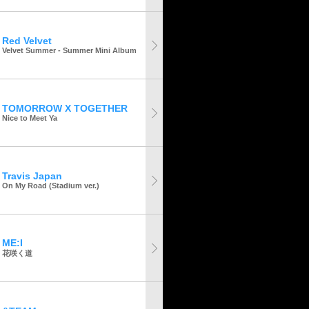
Red Velvet
Velvet Summer - Summer Mini Album
TOMORROW X TOGETHER
Nice to Meet Ya
Travis Japan
On My Road (Stadium ver.)
ME:I
花咲く道