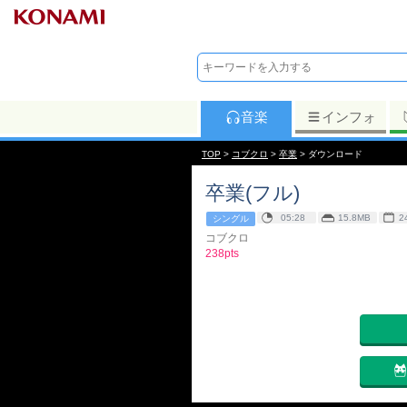
音楽
インフォ
TOP
>
コブクロ
>
卒業
> ダウンロード
卒業(フル)
05:28
15.8MB
2
シングル
コブクロ
238pts