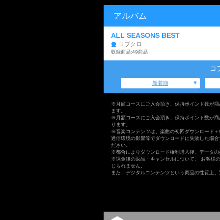
アルバム
ALL SEASONS BEST
コブクロ
収録商品:49商品
コ
新着順
※月額コースにご入会頂き、保持ポイント数が商
ます。
※月額コースにご入会頂き、保持ポイント数が商
ります。
※音楽コンテンツは、楽曲の初回ダウンロード＋
通信環境の影響等でダウンロードに失敗した場合
ださい。
※都合によりダウンロード権利購入後、データの
※課金後の返品・キャンセルについて、 お客様
じられません。
また、デジタルコンテンツという商品の性質上、