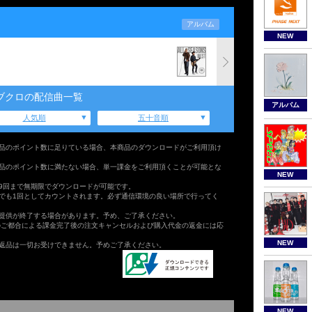
アルバム
NEW
ブクロの配信曲一覧
アルバム
人気順
五十音順
品のポイント数に足りている場合、本商品のダウンロードがご利用頂け
品のポイント数に満たない場合、単一課金をご利用頂くことが可能とな
NEW
9回まで無期限でダウンロードが可能です。
でも1回としてカウントされます。必ず通信環境の良い場所で行ってく
提供が終了する場合があります。予め、ご了承ください。
のご都合による課金完了後の注文キャンセルおよび購入代金の返金には応
NEW
返品は一切お受けできません。予めご了承ください。
NEW