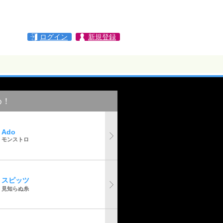
ログイン
新規登録
め！
Ado
モンストロ
スピッツ
見知らぬ糸