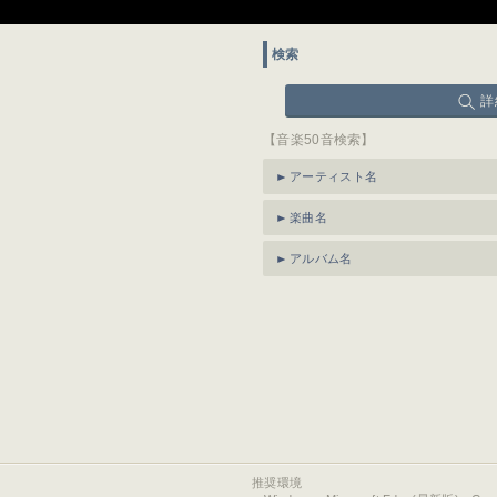
検索
詳
【音楽50音検索】
アーティスト名
楽曲名
アルバム名
推奨環境