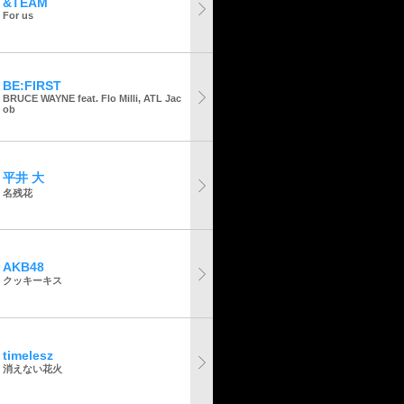
&TEAM
For us
BE:FIRST
BRUCE WAYNE feat. Flo Milli, ATL Jac
ob
平井 大
名残花
AKB48
クッキーキス
timelesz
消えない花火