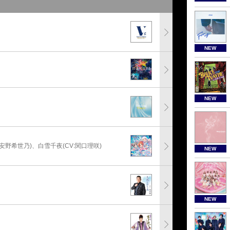
NEW
NEW
:安野希世乃)、白雪千夜(CV:関口理咲)
NEW
NEW