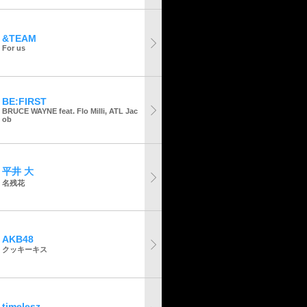
&TEAM
For us
BE:FIRST
BRUCE WAYNE feat. Flo Milli, ATL Jac
ob
平井 大
名残花
AKB48
クッキーキス
timelesz