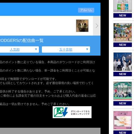
アルバム
NEW
 RODGERSの配信曲一覧
NEW
人気順
五十音順
品のポイント数に足りている場合、本商品のダウンロードがご利用頂け
品のポイント数に満たない場合、単一課金をご利用頂くことが可能とな
NEW
9回まで無期限でダウンロードが可能です。
でも1回としてカウントされます。必ず通信環境の良い場所で行ってく
提供が終了する場合があります。予め、ご了承ください。
のご都合による課金完了後の注文キャンセルおよび購入代金の返金には応
NEW
返品は一切お受けできません。予めご了承ください。
NEW