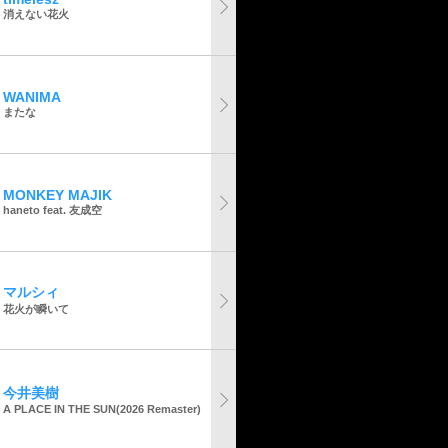
消えない花火
WANIMA
またな
MONKEY MAJIK
haneto feat. 友成空
マルシィ
花火が瞬いて
今井美樹
A PLACE IN THE SUN(2026 Remaster)