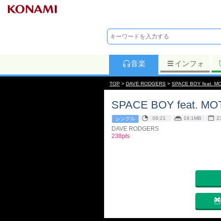
音楽
インフォ
TOP
>
DAVE RODGERS
>
SPACE BOY feat. MO
SPACE BOY feat. MO
06:21
19.1MB
2
シングル
DAVE RODGERS
238pts