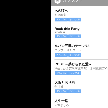
オススメ!!
あの頃へ
安全地帯
アルバム
シングル
Rock this Party
timelesz
アルバム
シングル
ルパン三世のテーマ'78
クラウン オルゴール
アルバム
シングル
ROSE ～禁じられた愛～
桐生つかさ(CV:河瀬茉希)、木村夏樹(CV
アルバム
シングル
大阪とおり雨
角川博
アルバム
シングル
人生一路
天童よしみ