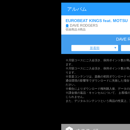
アルバム
EUROBEAT KINGS feat. MOTSU
DAVE RODGERS
収録商品:8商品
DAVE
新着順
※月額コースにご入会頂き、保持ポイント数が商
ます。
※月額コースにご入会頂き、保持ポイント数が商
ります。
※音楽コンテンツは、楽曲の初回ダウンロード＋
通信環境の影響等でダウンロードに失敗した場合
ださい。
※都合によりダウンロード権利購入後、データの
※課金後の返品・キャンセルについて、 お客様
じられません。
また、デジタルコンテンツという商品の性質上、