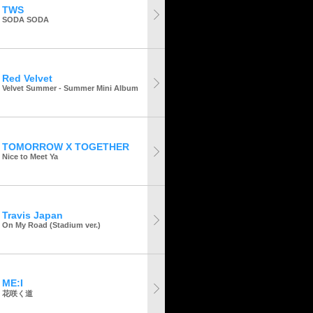
TWS
SODA SODA
Red Velvet
Velvet Summer - Summer Mini Album
TOMORROW X TOGETHER
Nice to Meet Ya
Travis Japan
On My Road (Stadium ver.)
ME:I
花咲く道