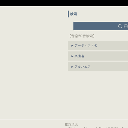
検索
詳
【音楽50音検索】
アーティスト名
楽曲名
アルバム名
推奨環境