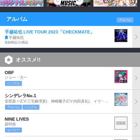
アルバム
アルバム
手越祐也 LIVE TOUR 2023「CHECKMATE」
手越祐也
収録商品:21商品
オススメ!!
OBF
ジョー・力一
シングル
シンデレラNo.1
安部菜々(CV:三宅麻理恵)、神崎蘭子(CV:内田真礼)、イヴ・サンタクロース(CV:松永あかね)
アルバム
シングル
NINE LIVES
超特急
ムービー