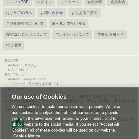
インフォTOP
ログイン
マイページ
会員登録
会員退会
はじめての方へ
お問い合わせ
よくあるご質問
ご利用料金等について
選べるお支払い方法
配信コンテンツについて
プレゼントについて
重要なお知らせ
推奨環境
推奨環境
Android : 5.0.2以上
iOS : 9.0以上
推奨ブラウザ
Android : Google Chrome
※Yahoo!ブラウザは非対応です。
iOS : Safari
Our use of Cookies
サービスをご利用されるには、情報料のほかに通信料が必要になります。
サービス名称や内容、アクセス方法や情報料等は、予告なく変更する場合がありま
す。あらかじめご了承ください。
We use cookies to make our website work properly. We also
本ページに掲載のイラスト・写真・文章の無断複写及び転載を禁じます。
use cookies to analyze the traffic of our website, to provide
you with the advertisement tailored to your interest, and to li
このエルマークは、レコード会社・映像製作会社が提供するコンテ
nk our website to the social media. If you select “Accept All
ンツを示す登録商標です。
RIAJ00013011
Cookies”, all of these cookies will be used on our website.
Cookie Notice