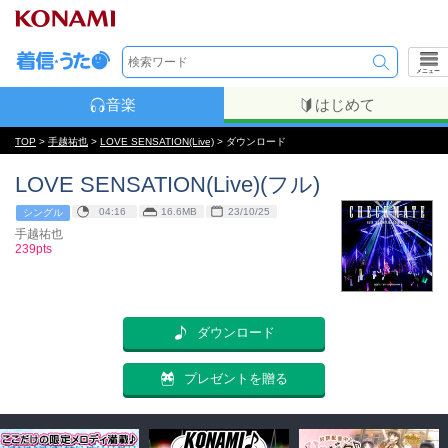
メニュー
音楽
はじめて
TOP
>
手越祐也
>
LOVE SENSATION(Live)
> ダウンロード
LOVE SENSATION(Live)(フル)
04:16
16.6MB
23/10/25
シングル
手越祐也
239pts
ダウンロード
プレゼントを贈る