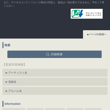
また、デジタルコンテンツという商品の性質上、返品は一切お受けできません。予めご了承
ください。
▲ページの先頭へ
検索
詳細検索
【音楽50音検索】
アーティスト名
楽曲名
アルバム名
information