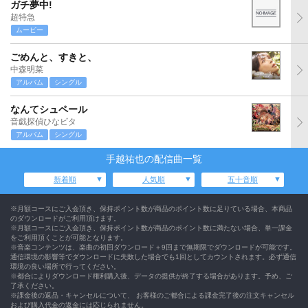
ガチ夢中!
超特急
ムービー
ごめんと、すきと、
中森明菜
アルバム
シングル
なんてシュペール
音戯探偵ひなビタ
アルバム
シングル
手越祐也の配信曲一覧
新着順
人気順
五十音順
※月額コースにご入会頂き、保持ポイント数が商品のポイント数に足りている場合、本商品
のダウンロードがご利用頂けます。
※月額コースにご入会頂き、保持ポイント数が商品のポイント数に満たない場合、単一課金
をご利用頂くことが可能となります。
※音楽コンテンツは、楽曲の初回ダウンロード＋9回まで無期限でダウンロードが可能です。
通信環境の影響等でダウンロードに失敗した場合でも1回としてカウントされます。必ず通信
環境の良い場所で行ってください。
※都合によりダウンロード権利購入後、データの提供が終了する場合があります。予め、ご
了承ください。
※課金後の返品・キャンセルについて、 お客様のご都合による課金完了後の注文キャンセル
および購入代金の返金には応じられません。