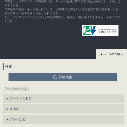
※都合によりダウンロード権利購入後、データの提供が終了する場合があります。予め、ご
了承ください。
※課金後の返品・キャンセルについて、 お客様のご都合による課金完了後の注文キャンセル
および購入代金の返金には応じられません。
また、デジタルコンテンツという商品の性質上、返品は一切お受けできません。予めご了承
ください。
▲ページの先頭へ
検索
詳細検索
【音楽50音検索】
アーティスト名
楽曲名
アルバム名