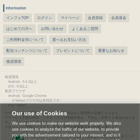
information
インフォTOP
ログイン
マイページ
会員登録
会員退会
はじめての方へ
お問い合わせ
よくあるご質問
ご利用料金等について
選べるお支払い方法
配信コンテンツについて
プレゼントについて
重要なお知らせ
推奨環境
推奨環境
Android : 5.0.2以上
iOS : 9.0以上
推奨ブラウザ
Android : Google Chrome
※Yahoo!ブラウザは非対応です。
iOS : Safari
Our use of Cookies
サービスをご利用されるには、情報料のほかに通信料が必要になります。
サービス名称や内容、アクセス方法や情報料等は、予告なく変更する場合がありま
す。あらかじめご了承ください。
We use cookies to make our website work properly. We also
本ページに掲載のイラスト・写真・文章の無断複写及び転載を禁じます。
use cookies to analyze the traffic of our website, to provide
you with the advertisement tailored to your interest, and to li
このエルマークは、レコード会社・映像製作会社が提供するコンテ