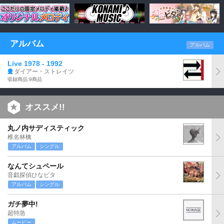
アルバム
アルバム
Live 1978 - 1992
ダイアー・ストレイツ
収録商品:9商品
オススメ!!
丸ノ内サディスティック
椎名林檎
アルバム
シングル
なんてシュペール
音戯探偵ひなビタ
アルバム
シングル
ガチ夢中!
超特急
ムービー