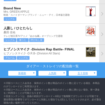
Brand New
Mrs. GREEN APPLE
映画「スパイダーマン:ブランド・ニュー・デイ」日本版主題歌
シングル
人誑し / ひとたらし
桑田 佳祐
テレビ朝日系TVアニメ『あかね噺』オープニング主題歌
シングル
着うた
呼び出し音
ヒプノシスマイク -Division Rap Battle- FINAL
ヒプノシスマイク -D.R.B- (Division All Stars)
アルバム
シングル
ダイアー・ストレイツの配信曲一覧
新着順
人気順
五十音順
※月額コースにご入会頂き、保持ポイント数が商品のポイント数に足りている場合、本商品
のダウンロードがご利用頂けます。
※月額コースにご入会頂き、保持ポイント数が商品のポイント数に満たない場合、単一課金
をご利用頂くことが可能となります。
※音楽コンテンツは、楽曲の初回ダウンロード＋9回まで無期限でダウンロードが可能です。
通信環境の影響等でダウンロードに失敗した場合でも1回としてカウントされます。必ず通信
環境の良い場所で行ってください。