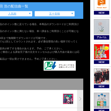
田 浩の配信曲一覧
NEW
人気順
五十音順
品のポイント数に足りている場合、本商品のダウンロードがご利用頂け
品のポイント数に満たない場合、単一課金をご利用頂くことが可能とな
アルバム
9回まで無期限でダウンロードが可能です。
でも1回としてカウントされます。必ず通信環境の良い場所で行ってく
提供が終了する場合があります。予め、ご了承ください。
のご都合による課金完了後の注文キャンセルおよび購入代金の返金には応
返品は一切お受けできません。予めご了承ください。
NEW
NEW
NEW