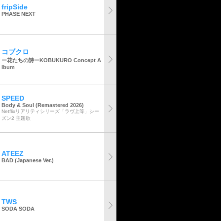
fripSide
PHASE NEXT
コブクロ
ー花たちの詩ーKOBUKURO Concept A
lbum
SPEED
Body & Soul (Remastered 2026)
Netflixリアリティシリーズ「ラヴ上等」シー
ズン2 主題歌
ATEEZ
BAD (Japanese Ver.)
TWS
SODA SODA