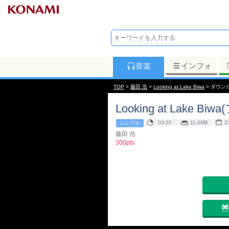
音楽
インフォ
TOP
>
藤田 浩
>
Looking at Lake Biwa
> ダウン
Looking at Lake Biwa
03:35
11.0MB
2
シングル
藤田 浩
300pts