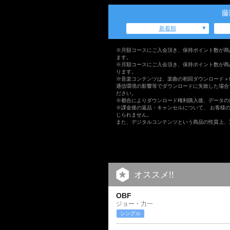
藤
新着順
※月額コースにご入会頂き、保持ポイント数が商
ます。
※月額コースにご入会頂き、保持ポイント数が商
ります。
※音楽コンテンツは、楽曲の初回ダウンロード＋
通信環境の影響等でダウンロードに失敗した場合
ださい。
※都合によりダウンロード権利購入後、データの
※課金後の返品・キャンセルについて、 お客様
じられません。
また、デジタルコンテンツという商品の性質上、
オススメ!!
OBF
ジョー・力一
シングル