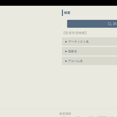
検索
詳
【音楽50音検索】
アーティスト名
楽曲名
アルバム名
推奨環境