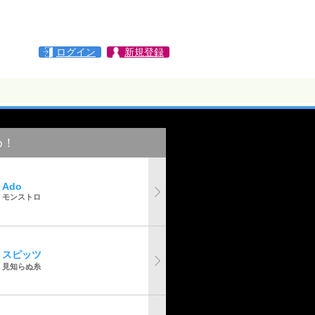
ログイン
新規登録
め！
Ado
モンストロ
スピッツ
見知らぬ糸