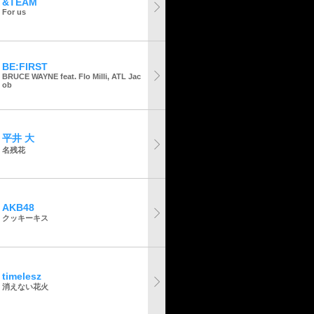
&TEAM
For us
BE:FIRST
BRUCE WAYNE feat. Flo Milli, ATL Jac
ob
平井 大
名残花
AKB48
クッキーキス
timelesz
消えない花火