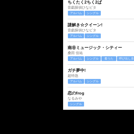
ちくたく2ちく2ぱ
音戯探偵ひなビタ
アルバム
シングル
謎解き☆クイーン!
音戯探偵ひなビタ
アルバム
シングル
南谷ミュージック・シティー
桑田 佳祐
アルバム
シングル
着うた
呼び出し音
ガチ夢中!
超特急
アルバム
シングル
恋のfrog
なるみや
シングル