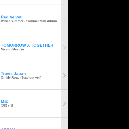
Red Velvet
Velvet Summer - Summer Mini Album
TOMORROW X TOGETHER
Nice to Meet Ya
Travis Japan
On My Road (Stadium ver.)
ME:I
花咲く道