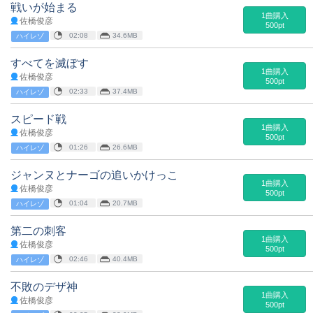
戦いが始まる
1曲購入
佐橋俊彦
500pt
02:08
34.6MB
ハイレゾ
すべてを滅ぼす
1曲購入
佐橋俊彦
500pt
02:33
37.4MB
ハイレゾ
スピード戦
1曲購入
佐橋俊彦
500pt
01:26
26.6MB
ハイレゾ
ジャンヌとナーゴの追いかけっこ
1曲購入
佐橋俊彦
500pt
01:04
20.7MB
ハイレゾ
第二の刺客
1曲購入
佐橋俊彦
500pt
02:46
40.4MB
ハイレゾ
不敗のデザ神
1曲購入
佐橋俊彦
500pt