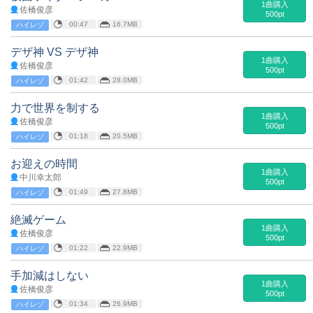
1曲購入
佐橋俊彦
500pt
00:47
16.7MB
ハイレゾ
デザ神 VS デザ神
1曲購入
佐橋俊彦
500pt
01:42
28.0MB
ハイレゾ
力で世界を制する
1曲購入
佐橋俊彦
500pt
01:18
20.5MB
ハイレゾ
お迎えの時間
1曲購入
中川幸太郎
500pt
01:49
27.8MB
ハイレゾ
絶滅ゲーム
1曲購入
佐橋俊彦
500pt
01:22
22.9MB
ハイレゾ
手加減はしない
1曲購入
佐橋俊彦
500pt
01:34
26.9MB
ハイレゾ