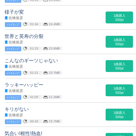
ハイレゾ
様子が変
1曲購入
佐橋俊彦
500pt
01:34
24.4MB
ハイレゾ
世界と英寿の分裂
1曲購入
佐橋俊彦
500pt
01:23
23.8MB
ハイレゾ
こんなのギーツじゃない
1曲購入
佐橋俊彦
500pt
01:21
23.7MB
ハイレゾ
ラッキーハッピー
1曲購入
佐橋俊彦
500pt
01:05
21.3MB
ハイレゾ
キリがない
1曲購入
佐橋俊彦
500pt
00:43
15.7MB
ハイレゾ
気合い!根性!熱血!