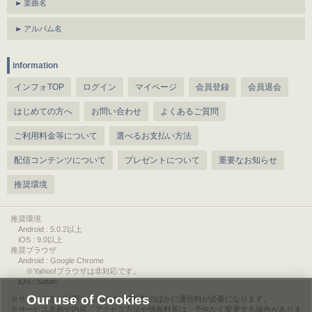
楽曲名
アルバム名
information
インフォTOP
ログイン
マイページ
会員登録
会員退会
はじめての方へ
お問い合わせ
よくあるご質問
ご利用料金等について
選べるお支払い方法
配信コンテンツについて
プレゼントについて
重要なお知らせ
推奨環境
推奨環境
Android : 5.0.2以上
iOS : 9.0以上
推奨ブラウザ
Android : Google Chrome
※Yahoo!ブラウザは非対応です。
iOS : Safari
Our use of Cookies
サービスをご利用されるには、情報料のほかに通信料が必要になります。
サービス名称や内容、アクセス方法や情報料等は、予告なく変更する場合がありま