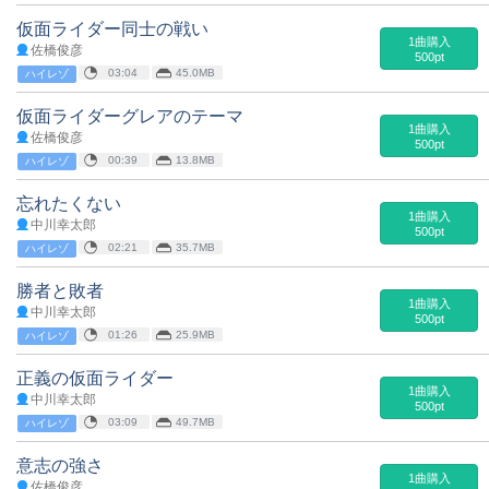
仮面ライダー同士の戦い
1曲購入
佐橋俊彦
500pt
03:04
45.0MB
ハイレゾ
仮面ライダーグレアのテーマ
1曲購入
佐橋俊彦
500pt
00:39
13.8MB
ハイレゾ
忘れたくない
1曲購入
中川幸太郎
500pt
02:21
35.7MB
ハイレゾ
勝者と敗者
1曲購入
中川幸太郎
500pt
01:26
25.9MB
ハイレゾ
正義の仮面ライダー
1曲購入
中川幸太郎
500pt
03:09
49.7MB
ハイレゾ
意志の強さ
1曲購入
佐橋俊彦