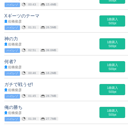
500pt
00:43
15.4MB
ハイレゾ
Xギーツのテーマ
1曲購入
佐橋俊彦
500pt
01:31
26.5MB
ハイレゾ
神の力
1曲購入
佐橋俊彦
500pt
02:51
39.6MB
ハイレゾ
何者?
1曲購入
佐橋俊彦
500pt
00:46
16.2MB
ハイレゾ
ガチで戦うぜ!
1曲購入
佐橋俊彦
500pt
01:45
28.7MB
ハイレゾ
俺の勝ち
1曲購入
佐橋俊彦
500pt
01:39
27.7MB
ハイレゾ