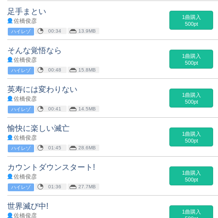
足手まとい
1曲購入
佐橋俊彦
500pt
00:34
13.9MB
ハイレゾ
そんな覚悟なら
1曲購入
佐橋俊彦
500pt
00:48
15.8MB
ハイレゾ
英寿には変わりない
1曲購入
佐橋俊彦
500pt
00:41
14.5MB
ハイレゾ
愉快に楽しい滅亡
1曲購入
佐橋俊彦
500pt
01:45
28.6MB
ハイレゾ
カウントダウンスタート!
1曲購入
佐橋俊彦
500pt
01:36
27.7MB
ハイレゾ
世界滅び中!
1曲購入
佐橋俊彦