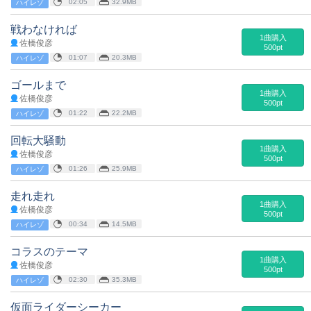
02:05
32.9MB
ハイレゾ
戦わなければ
1曲購入
佐橋俊彦
500pt
01:07
20.3MB
ハイレゾ
ゴールまで
1曲購入
佐橋俊彦
500pt
01:22
22.2MB
ハイレゾ
回転大騒動
1曲購入
佐橋俊彦
500pt
01:26
25.9MB
ハイレゾ
走れ走れ
1曲購入
佐橋俊彦
500pt
00:34
14.5MB
ハイレゾ
コラスのテーマ
1曲購入
佐橋俊彦
500pt
02:30
35.3MB
ハイレゾ
仮面ライダーシーカー