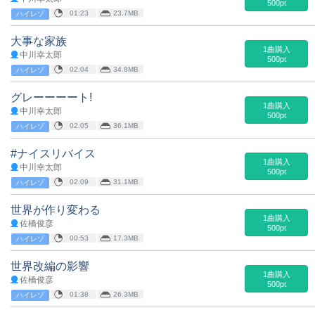
500pt
01:23
23.7MB
ハイレゾ
大事な家族
1曲購入
中川幸太郎
500pt
02:04
34.8MB
ハイレゾ
グレーーーート!
1曲購入
中川幸太郎
500pt
02:05
36.1MB
ハイレゾ
#ナイスリバイス
1曲購入
中川幸太郎
500pt
02:09
31.1MB
ハイレゾ
世界が作り変わる
1曲購入
佐橋俊彦
500pt
00:53
17.3MB
ハイレゾ
世界改編の影響
1曲購入
佐橋俊彦
500pt
01:38
26.3MB
ハイレゾ