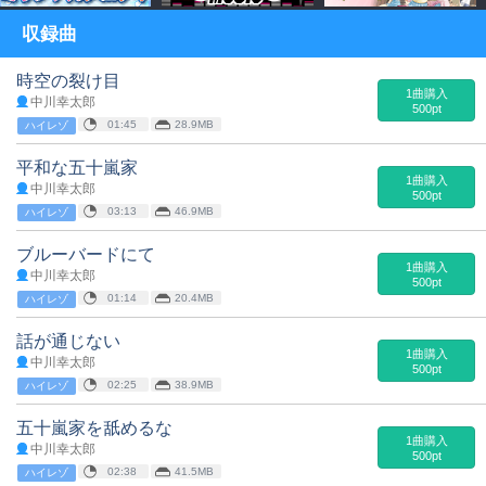
収録曲
時空の裂け目
1曲購入
中川幸太郎
500pt
01:45
28.9MB
ハイレゾ
平和な五十嵐家
1曲購入
中川幸太郎
500pt
03:13
46.9MB
ハイレゾ
ブルーバードにて
1曲購入
中川幸太郎
500pt
01:14
20.4MB
ハイレゾ
話が通じない
1曲購入
中川幸太郎
500pt
02:25
38.9MB
ハイレゾ
五十嵐家を舐めるな
1曲購入
中川幸太郎
500pt
02:38
41.5MB
ハイレゾ