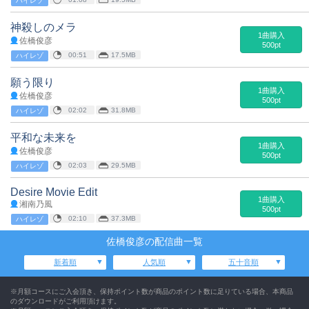
ハイレゾ
神殺しのメラ
1曲購入
佐橋俊彦
500pt
00:51
17.5MB
ハイレゾ
願う限り
1曲購入
佐橋俊彦
500pt
02:02
31.8MB
ハイレゾ
平和な未来を
1曲購入
佐橋俊彦
500pt
02:03
29.5MB
ハイレゾ
Desire Movie Edit
1曲購入
湘南乃風
500pt
02:10
37.3MB
ハイレゾ
佐橋俊彦の配信曲一覧
新着順
人気順
五十音順
※月額コースにご入会頂き、保持ポイント数が商品のポイント数に足りている場合、本商品
のダウンロードがご利用頂けます。