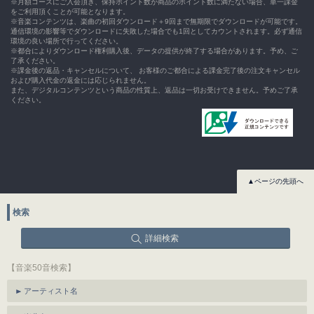
※月額コースにご入会頂き、保持ポイント数が商品のポイント数に満たない場合、単一課金
をご利用頂くことが可能となります。
※音楽コンテンツは、楽曲の初回ダウンロード＋9回まで無期限でダウンロードが可能です。
通信環境の影響等でダウンロードに失敗した場合でも1回としてカウントされます。必ず通信
環境の良い場所で行ってください。
※都合によりダウンロード権利購入後、データの提供が終了する場合があります。予め、ご
了承ください。
※課金後の返品・キャンセルについて、 お客様のご都合による課金完了後の注文キャンセル
および購入代金の返金には応じられません。
また、デジタルコンテンツという商品の性質上、返品は一切お受けできません。予めご了承
ください。
▲ページの先頭へ
検索
詳細検索
【音楽50音検索】
アーティスト名