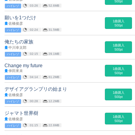
500pt
03:26
52.6MB
ハイレゾ
願いを1つだけ
1曲購入
佐橋俊彦
500pt
02:24
31.5MB
ハイレゾ
俺たちの家族
1曲購入
中川幸太郎
500pt
02:15
29.1MB
ハイレゾ
Change my future
1曲購入
倖田來未
500pt
04:14
61.2MB
ハイレゾ
デザイアグランプリの始まり
1曲購入
佐橋俊彦
500pt
00:28
12.2MB
ハイレゾ
ジャマト世界樹
1曲購入
佐橋俊彦
500pt
01:15
22.6MB
ハイレゾ