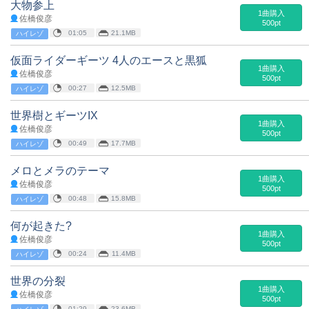
大物参上
1曲購入
佐橋俊彦
500pt
01:05
21.1MB
ハイレゾ
仮面ライダーギーツ 4人のエースと黒狐
1曲購入
佐橋俊彦
500pt
00:27
12.5MB
ハイレゾ
世界樹とギーツIX
1曲購入
佐橋俊彦
500pt
00:49
17.7MB
ハイレゾ
メロとメラのテーマ
1曲購入
佐橋俊彦
500pt
00:48
15.8MB
ハイレゾ
何が起きた?
1曲購入
佐橋俊彦
500pt
00:24
11.4MB
ハイレゾ
世界の分裂
1曲購入
佐橋俊彦
500pt
01:29
23.6MB