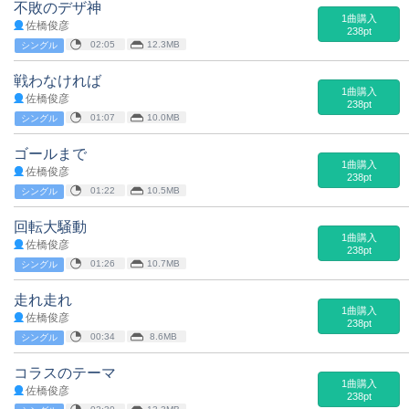
不敗のデザ神
1曲購入
佐橋俊彦
238pt
02:05
12.3MB
シングル
戦わなければ
1曲購入
佐橋俊彦
238pt
01:07
10.0MB
シングル
ゴールまで
1曲購入
佐橋俊彦
238pt
01:22
10.5MB
シングル
回転大騒動
1曲購入
佐橋俊彦
238pt
01:26
10.7MB
シングル
走れ走れ
1曲購入
佐橋俊彦
238pt
00:34
8.6MB
シングル
コラスのテーマ
1曲購入
佐橋俊彦
238pt