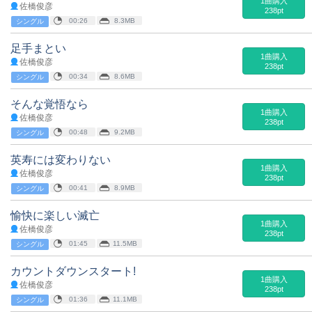
1曲購入
佐橋俊彦
238pt
00:26
8.3MB
シングル
足手まとい
1曲購入
佐橋俊彦
238pt
00:34
8.6MB
シングル
そんな覚悟なら
1曲購入
佐橋俊彦
238pt
00:48
9.2MB
シングル
英寿には変わりない
1曲購入
佐橋俊彦
238pt
00:41
8.9MB
シングル
愉快に楽しい滅亡
1曲購入
佐橋俊彦
238pt
01:45
11.5MB
シングル
カウントダウンスタート!
1曲購入
佐橋俊彦
238pt
01:36
11.1MB
シングル