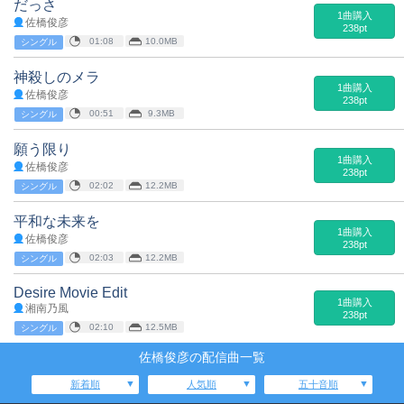
だっさ
1曲購入
佐橋俊彦
238pt
01:08
10.0MB
シングル
神殺しのメラ
1曲購入
佐橋俊彦
238pt
00:51
9.3MB
シングル
願う限り
1曲購入
佐橋俊彦
238pt
02:02
12.2MB
シングル
平和な未来を
1曲購入
佐橋俊彦
238pt
02:03
12.2MB
シングル
Desire Movie Edit
1曲購入
湘南乃風
238pt
02:10
12.5MB
シングル
佐橋俊彦の配信曲一覧
新着順
人気順
五十音順