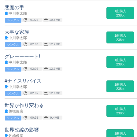
悪魔の手
1曲購入
中川幸太郎
238pt
01:23
10.6MB
シングル
大事な家族
1曲購入
中川幸太郎
238pt
02:04
12.2MB
シングル
グレーーーート!
1曲購入
中川幸太郎
238pt
02:05
12.3MB
シングル
#ナイスリバイス
1曲購入
中川幸太郎
238pt
02:09
12.4MB
シングル
世界が作り変わる
1曲購入
佐橋俊彦
238pt
00:53
9.4MB
シングル
世界改編の影響
1曲購入
佐橋俊彦