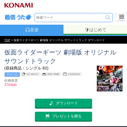
メニュー
音楽
はじめて
TOP
> 仮面ライダーギーツ 劇場版 オリジナル サウンドトラック ダウンロード
仮面ライダーギーツ 劇場版 オリジナル
サウンドトラック
(収録商品：シングル 82)
02:09:07
906.5MB
23/09/20
アルバム
佐橋俊彦
3704pts
ダウンロード
プレゼントを贈る