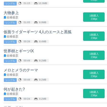
01:15
10.3MB
シングル
大物参上
1曲購入
佐橋俊彦
238pt
01:05
9.9MB
シングル
仮面ライダーギーツ 4人のエースと黒狐
1曲購入
佐橋俊彦
238pt
00:28
8.4MB
シングル
世界樹とギーツIX
1曲購入
佐橋俊彦
238pt
00:49
9.2MB
シングル
メロとメラのテーマ
1曲購入
佐橋俊彦
238pt
00:48
9.2MB
シングル
何が起きた?
1曲購入
佐橋俊彦
238pt
00:24
8.2MB
シングル