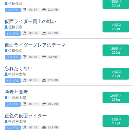
1曲購入
佐橋俊彦
238pt
01:34
11.0MB
シングル
仮面ライダー同士の戦い
1曲購入
佐橋俊彦
238pt
03:04
14.6MB
シングル
仮面ライダーグレアのテーマ
1曲購入
佐橋俊彦
238pt
00:39
8.8MB
シングル
忘れたくない
1曲購入
中川幸太郎
238pt
02:21
12.9MB
シングル
勝者と敗者
1曲購入
中川幸太郎
238pt
01:27
10.7MB
シングル
正義の仮面ライダー
1曲購入
中川幸太郎
238pt
03:09
14.8MB
シングル