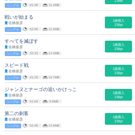
238pt
01:38
11.2MB
シングル
戦いが始まる
1曲購入
佐橋俊彦
238pt
02:08
12.4MB
シングル
すべてを滅ぼす
1曲購入
佐橋俊彦
238pt
02:33
13.4MB
シングル
スピード戦
1曲購入
佐橋俊彦
238pt
01:26
10.7MB
シングル
ジャンヌとナーゴの追いかけっこ
1曲購入
佐橋俊彦
238pt
01:04
9.8MB
シングル
第二の刺客
1曲購入
佐橋俊彦
238pt
02:46
13.9MB
シングル