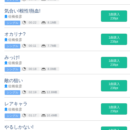
気合い!根性!熱血!
1曲購入
佐橋俊彦
238pt
00:22
8.1MB
シングル
オカリナ?
1曲購入
佐橋俊彦
238pt
00:11
7.7MB
シングル
みっけ!
1曲購入
佐橋俊彦
238pt
00:18
8.0MB
シングル
敵の狙い
1曲購入
佐橋俊彦
238pt
02:19
12.8MB
シングル
レアキャラ
1曲購入
佐橋俊彦
238pt
01:17
10.4MB
シングル
やるしかない!