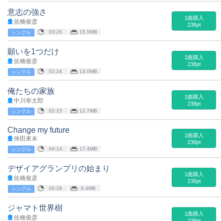
意志の強さ
1曲購入
佐橋俊彦
238pt
03:26
15.5MB
シングル
願いを1つだけ
1曲購入
佐橋俊彦
238pt
02:24
13.0MB
シングル
俺たちの家族
1曲購入
中川幸太郎
238pt
02:15
12.7MB
シングル
Change my future
1曲購入
倖田來未
238pt
04:14
17.4MB
シングル
デザイアグランプリの始まり
1曲購入
佐橋俊彦
238pt
00:28
8.4MB
シングル
ジャマト世界樹
1曲購入
佐橋俊彦
238pt