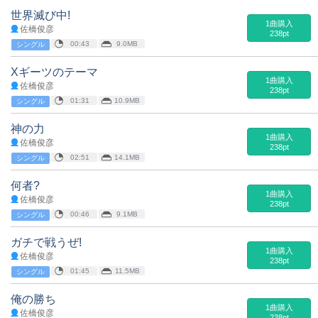
世界滅び中!
1曲購入
佐橋俊彦
238pt
00:43
9.0MB
シングル
Xギーツのテーマ
1曲購入
佐橋俊彦
238pt
01:31
10.9MB
シングル
神の力
1曲購入
佐橋俊彦
238pt
02:51
14.1MB
シングル
何者?
1曲購入
佐橋俊彦
238pt
00:46
9.1MB
シングル
ガチで戦うぜ!
1曲購入
佐橋俊彦
238pt
01:45
11.5MB
シングル
俺の勝ち
1曲購入
佐橋俊彦
238pt