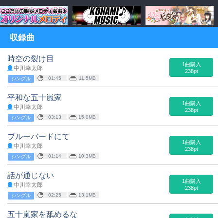
収録曲
時空の裂け目
1曲購入
中川幸太郎
238pt
01:45
11.5MB
シングル
平和な五十嵐家
1曲購入
中川幸太郎
238pt
03:13
15.0MB
シングル
ブルーバードにて
1曲購入
中川幸太郎
238pt
01:14
10.3MB
シングル
話が通じない
1曲購入
中川幸太郎
238pt
02:25
13.1MB
シングル
五十嵐家を舐めるな