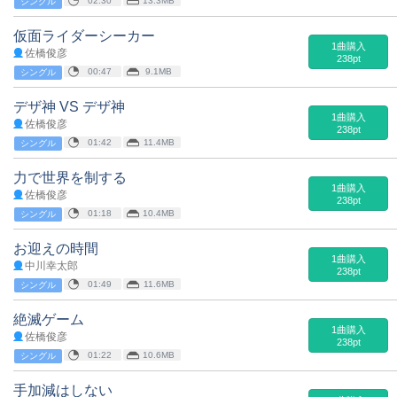
02:30
13.3MB
シングル
仮面ライダーシーカー
1曲購入
佐橋俊彦
238pt
00:47
9.1MB
シングル
デザ神 VS デザ神
1曲購入
佐橋俊彦
238pt
01:42
11.4MB
シングル
力で世界を制する
1曲購入
佐橋俊彦
238pt
01:18
10.4MB
シングル
お迎えの時間
1曲購入
中川幸太郎
238pt
01:49
11.6MB
シングル
絶滅ゲーム
1曲購入
佐橋俊彦
238pt
01:22
10.6MB
シングル
手加減はしない