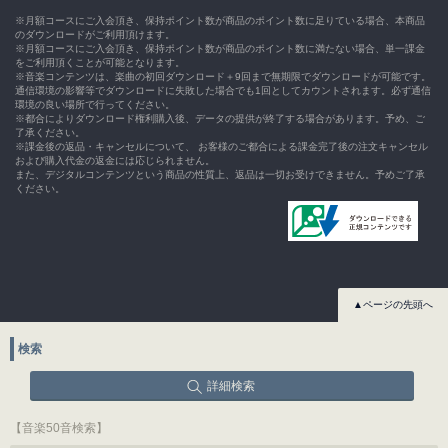
※月額コースにご入会頂き、保持ポイント数が商品のポイント数に足りている場合、本商品
のダウンロードがご利用頂けます。
※月額コースにご入会頂き、保持ポイント数が商品のポイント数に満たない場合、単一課金
をご利用頂くことが可能となります。
※音楽コンテンツは、楽曲の初回ダウンロード＋9回まで無期限でダウンロードが可能です。
通信環境の影響等でダウンロードに失敗した場合でも1回としてカウントされます。必ず通信
環境の良い場所で行ってください。
※都合によりダウンロード権利購入後、データの提供が終了する場合があります。予め、ご
了承ください。
※課金後の返品・キャンセルについて、 お客様のご都合による課金完了後の注文キャンセル
および購入代金の返金には応じられません。
また、デジタルコンテンツという商品の性質上、返品は一切お受けできません。予めご了承
ください。
▲ページの先頭へ
検索
詳細検索
【音楽50音検索】