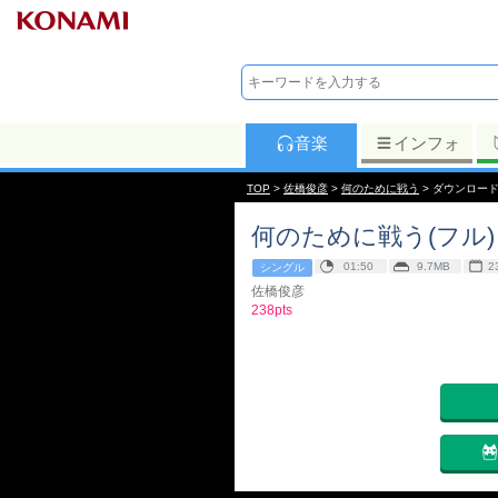
音楽
インフォ
TOP
>
佐橋俊彦
>
何のために戦う
> ダウンロー
何のために戦う(フル)
01:50
9.7MB
2
シングル
佐橋俊彦
238pts