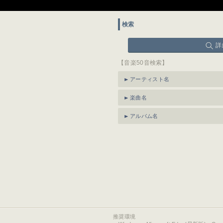
検索
詳
【音楽50音検索】
アーティスト名
楽曲名
アルバム名
推奨環境