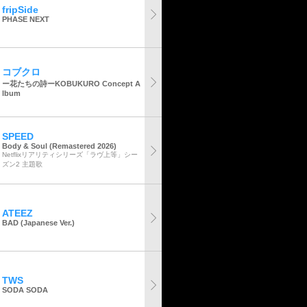
fripSide
PHASE NEXT
コブクロ
ー花たちの詩ーKOBUKURO Concept A
lbum
SPEED
Body & Soul (Remastered 2026)
Netflixリアリティシリーズ「ラヴ上等」シー
ズン2 主題歌
ATEEZ
BAD (Japanese Ver.)
TWS
SODA SODA