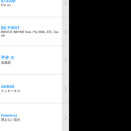
&TEAM
For us
BE:FIRST
BRUCE WAYNE feat. Flo Milli, ATL Jac
ob
平井 大
名残花
AKB48
クッキーキス
timelesz
消えない花火