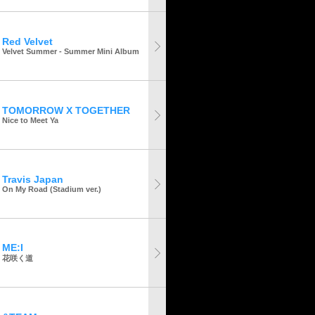
Red Velvet
Velvet Summer - Summer Mini Album
TOMORROW X TOGETHER
Nice to Meet Ya
Travis Japan
On My Road (Stadium ver.)
ME:I
花咲く道