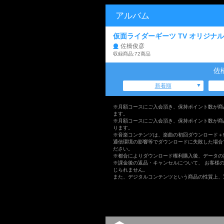
アルバム
仮面ライダーギーツ TV オリジナル
佐橋俊彦
収録商品:72商品
佐
新着順
※月額コースにご入会頂き、保持ポイント数が商
ます。
※月額コースにご入会頂き、保持ポイント数が商
ります。
※音楽コンテンツは、楽曲の初回ダウンロード＋
通信環境の影響等でダウンロードに失敗した場合
ださい。
※都合によりダウンロード権利購入後、データの
※課金後の返品・キャンセルについて、 お客様
じられません。
また、デジタルコンテンツという商品の性質上、