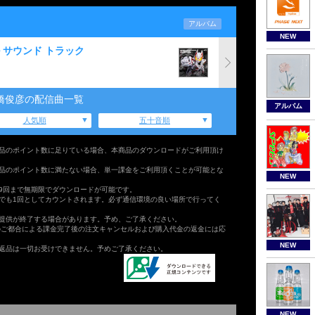
アルバム
NEW
 サウンド トラック
橋俊彦の配信曲一覧
アルバム
人気順
五十音順
品のポイント数に足りている場合、本商品のダウンロードがご利用頂け
品のポイント数に満たない場合、単一課金をご利用頂くことが可能とな
NEW
9回まで無期限でダウンロードが可能です。
でも1回としてカウントされます。必ず通信環境の良い場所で行ってく
提供が終了する場合があります。予め、ご了承ください。
のご都合による課金完了後の注文キャンセルおよび購入代金の返金には応
NEW
返品は一切お受けできません。予めご了承ください。
NEW