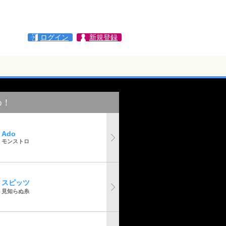
ログイン
新規登録
め！
Ado
モンストロ
スピッツ
見知らぬ糸