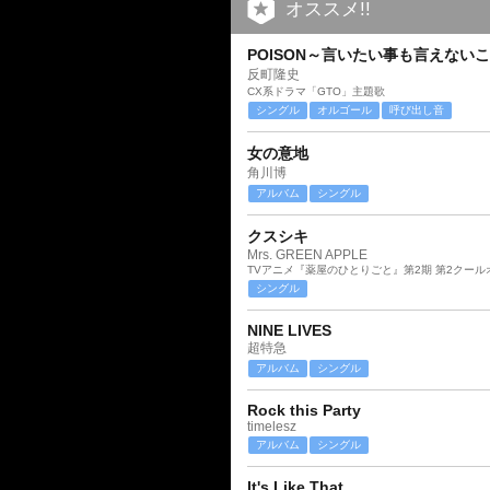
オススメ!!
POISON～言いたい事も言えない
反町隆史
CX系ドラマ「GTO」主題歌
シングル
オルゴール
呼び出し音
女の意地
角川博
アルバム
シングル
クスシキ
Mrs. GREEN APPLE
TVアニメ『薬屋のひとりごと』第2期 第2クー
シングル
NINE LIVES
超特急
アルバム
シングル
Rock this Party
timelesz
アルバム
シングル
It's Like That