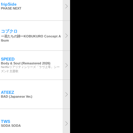
fripSide
PHASE NEXT
コブクロ
ー花たちの詩ーKOBUKURO Concept A
lbum
SPEED
Body & Soul (Remastered 2026)
Netflixリアリティシリーズ「ラヴ上等」シー
ズン2 主題歌
ATEEZ
BAD (Japanese Ver.)
TWS
SODA SODA