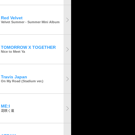
Red Velvet
Velvet Summer - Summer Mini Album
TOMORROW X TOGETHER
Nice to Meet Ya
Travis Japan
On My Road (Stadium ver.)
ME:I
花咲く道