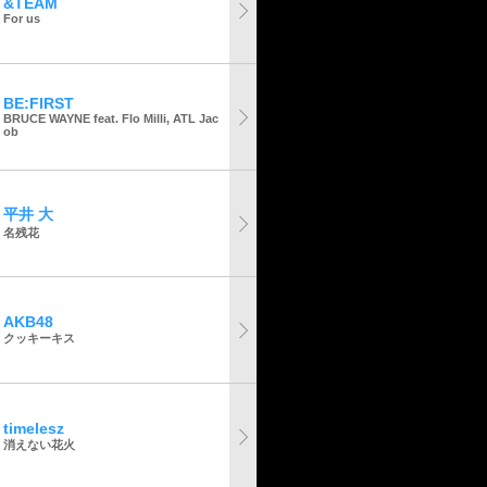
&TEAM
For us
BE:FIRST
BRUCE WAYNE feat. Flo Milli, ATL Jac
ob
平井 大
名残花
AKB48
クッキーキス
timelesz
消えない花火