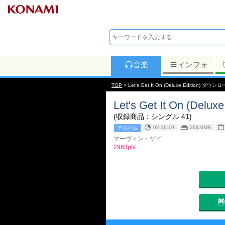
音楽
インフォ
TOP
> Let's Get It On (Deluxe Edition) ダウン
Let's Get It On (Deluxe
(収録商品：シングル 41)
02:36:19
264.6MB
アルバム
マーヴィン・ゲイ
2963pts