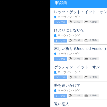
収録曲
レッツ・ゲット・イット・オ
マーヴィン・ゲイ
04:53
7.5MB
シングル
ひとりにしないで
マーヴィン・ゲイ
03:31
6.2MB
シングル
淋しい祈り (Unedited Version)
マーヴィン・ゲイ
04:01
6.6MB
シングル
ゲッティン・イット・オン
マーヴィン・ゲイ
03:10
5.8MB
シングル
夢を追いかけて
マーヴィン・ゲイ
02:41
5.4MB
シングル
遠い恋人