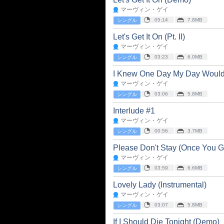
マーヴィン・ゲイ
05:14
7.8MB
シングル
Let's Get It On (Pt. II)
マーヴィン・ゲイ
03:23
6.0MB
シングル
I Knew One Day My Day Would 
マーヴィン・ゲイ
03:06
5.8MB
シングル
Interlude #1
マーヴィン・ゲイ
00:56
3.7MB
シングル
Please Don't Stay (Once You Go
マーヴィン・ゲイ
03:59
6.6MB
シングル
Lovely Lady (Instrumental)
マーヴィン・ゲイ
03:07
5.8MB
シングル
If I Should Die Tonight (Demo)