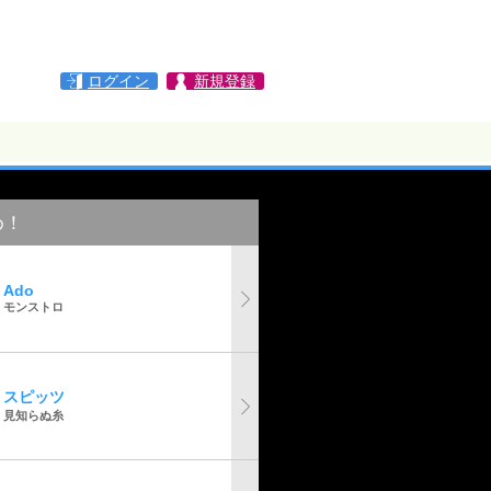
ログイン
新規登録
め！
Ado
モンストロ
スピッツ
見知らぬ糸