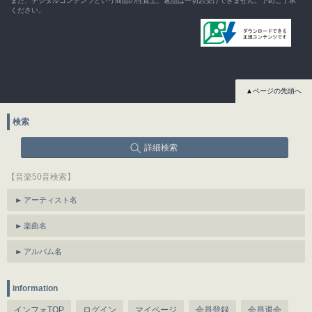
また、デジタルコンテンツという商品の性質上、返品は一切お受けできません。予めご了承
ください。
▲ページの先頭へ
検索
詳細検索
【音楽50音検索】
アーティスト名
楽曲名
アルバム名
information
インフォTOP
ログイン
マイページ
会員登録
会員退会