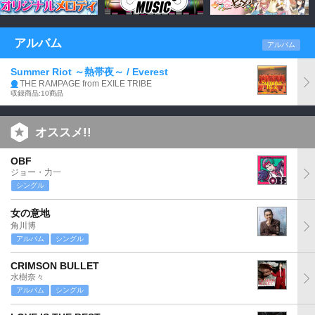
アルバム
アルバム
Summer Riot ～熱帯夜～ / Everest
THE RAMPAGE from EXILE TRIBE
収録商品:10商品
オススメ!!
OBF
ジョー・力一
シングル
女の意地
角川博
アルバム
シングル
CRIMSON BULLET
水樹奈々
アルバム
シングル