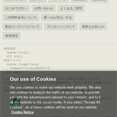
はじめての方へ
お問い合わせ
よくあるご質問
ご利用料金等について
選べるお支払い方法
配信コンテンツについて
プレゼントについて
重要なお知らせ
推奨環境
推奨環境
Android : 5.0.2以上
iOS : 9.0以上
推奨ブラウザ
Android : Google Chrome
※Yahoo!ブラウザは非対応です。
iOS : Safari
Our use of Cookies
サービスをご利用されるには、情報料のほかに通信料が必要になります。
サービス名称や内容、アクセス方法や情報料等は、予告なく変更する場合がありま
す。あらかじめご了承ください。
We use cookies to make our website work properly. We also
本ページに掲載のイラスト・写真・文章の無断複写及び転載を禁じます。
use cookies to analyze the traffic of our website, to provide
you with the advertisement tailored to your interest, and to li
このエルマークは、レコード会社・映像製作会社が提供するコンテ
nk our website to the social media. If you select “Accept All
ンツを示す登録商標です。
RIAJ00013011
Cookies”, all of these cookies will be used on our website.
Cookie Notice