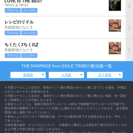
LOVE IS THE BEST
TIPSY & TIPSY
アルバム
シングル
レシピのリドル
音戯探偵ひなビタ
アルバム
シングル
ちくたく2ちく2ぱ
音戯探偵ひなビタ
アルバム
シングル
THE RAMPAGE from EXILE TRIBEの配信曲一覧
新着順
人気順
五十音順
※月額コースにご入会頂き、保持ポイント数が商品のポイント数に足りている場合、本商品
のダウンロードがご利用頂けます。
※月額コースにご入会頂き、保持ポイント数が商品のポイント数に満たない場合、単一課金
をご利用頂くことが可能となります。
※音楽コンテンツは、楽曲の初回ダウンロード＋9回まで無期限でダウンロードが可能です。
通信環境の影響等でダウンロードに失敗した場合でも1回としてカウントされます。必ず通信
環境の良い場所で行ってください。
※都合によりダウンロード権利購入後、データの提供が終了する場合があります。予め、ご
了承ください。
※課金後の返品・キャンセルについて、 お客様のご都合による課金完了後の注文キャンセル
および購入代金の返金には応じられません。