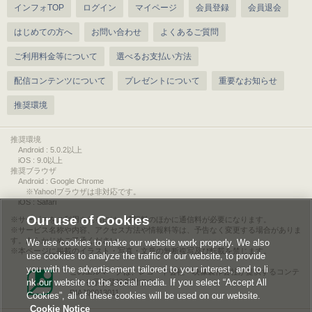
インフォTOP
ログイン
マイページ
会員登録
会員退会
はじめての方へ
お問い合わせ
よくあるご質問
ご利用料金等について
選べるお支払い方法
配信コンテンツについて
プレゼントについて
重要なお知らせ
推奨環境
推奨環境
Android : 5.0.2以上
iOS : 9.0以上
推奨ブラウザ
Android : Google Chrome
※Yahoo!ブラウザは非対応です。
iOS : Safari
Our use of Cookies
サービスをご利用されるには、情報料のほかに通信料が必要になります。
サービス名称や内容、アクセス方法や情報料等は、予告なく変更する場合がありま
す。あらかじめご了承ください。
We use cookies to make our website work properly. We also
本ページに掲載のイラスト・写真・文章の無断複写及び転載を禁じます。
use cookies to analyze the traffic of our website, to provide
you with the advertisement tailored to your interest, and to li
このエルマークは、レコード会社・映像製作会社が提供するコンテ
nk our website to the social media. If you select “Accept All
ンツを示す登録商標です。
RIAJ00013011
Cookies”, all of these cookies will be used on our website.
Cookie Notice