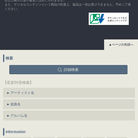
および購入代金の返金には応じられません。
また、デジタルコンテンツという商品の性質上、返品は一切お受けできません。予めご了承
ください。
▲ページの先頭へ
検索
詳細検索
【音楽50音検索】
アーティスト名
楽曲名
アルバム名
information