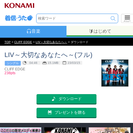
メニュー
音楽
はじめて
TOP
>
CLIFF EDGE
>
LIV～大切なあなたへ～
> ダウンロード
LIV～大切なあなたへ～(フル)
04:46
15.1MB
23/03/15
シングル
CLIFF EDGE
238pts
ダウンロード
プレゼントを贈る