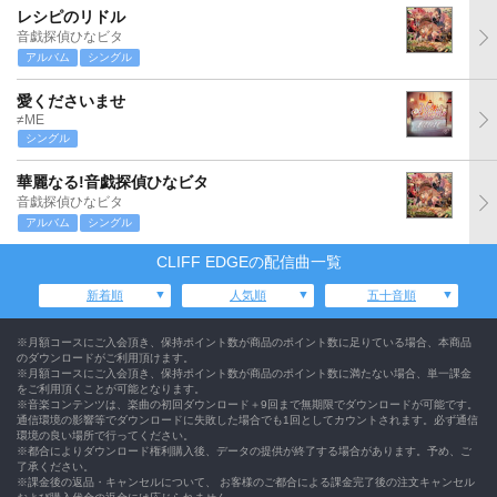
レシピのリドル
音戯探偵ひなビタ
アルバム
シングル
愛くださいませ
≠ME
シングル
華麗なる!音戯探偵ひなビタ
音戯探偵ひなビタ
アルバム
シングル
CLIFF EDGEの配信曲一覧
新着順
人気順
五十音順
※月額コースにご入会頂き、保持ポイント数が商品のポイント数に足りている場合、本商品
のダウンロードがご利用頂けます。
※月額コースにご入会頂き、保持ポイント数が商品のポイント数に満たない場合、単一課金
をご利用頂くことが可能となります。
※音楽コンテンツは、楽曲の初回ダウンロード＋9回まで無期限でダウンロードが可能です。
通信環境の影響等でダウンロードに失敗した場合でも1回としてカウントされます。必ず通信
環境の良い場所で行ってください。
※都合によりダウンロード権利購入後、データの提供が終了する場合があります。予め、ご
了承ください。
※課金後の返品・キャンセルについて、 お客様のご都合による課金完了後の注文キャンセル