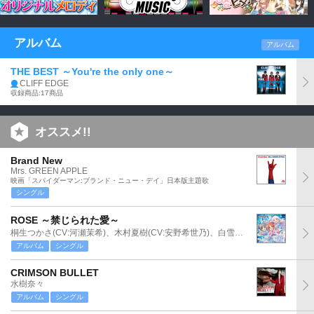
アルバム
アルバム
THE BEST ～You're the only one～
CLIFF EDGE
収録商品:17商品
オススメ!!
Brand New
Mrs. GREEN APPLE
映画「スパイダーマン:ブランド・ニュー・デイ」日本版主題歌
シングル
ROSE ～禁じられた愛～
桐生つかさ(CV:河瀬茉希)、木村夏樹(CV:安野希世乃)、白雪千夜(CV:関口理咲)
アルバム
シングル
CRIMSON BULLET
水樹奈々
アルバム
シングル