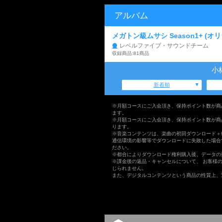
アルバム
メガトン級ムサシ Season1+ (
レベルファイブ・サウンドチーム
収録商品:81商品
小
新着順
※月額コースにご入会頂き、保持ポイント数が商
ます。
※月額コースにご入会頂き、保持ポイント数が商
ります。
※音楽コンテンツは、楽曲の初回ダウンロード＋
通信環境の影響等でダウンロードに失敗した場合
ださい。
※都合によりダウンロード権利購入後、データの
※課金後の返品・キャンセルについて、 お客様
じられません。
また、デジタルコンテンツという商品の性質上、