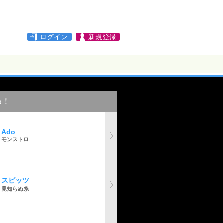
ログイン
新規登録
め！
Ado
モンストロ
スピッツ
見知らぬ糸