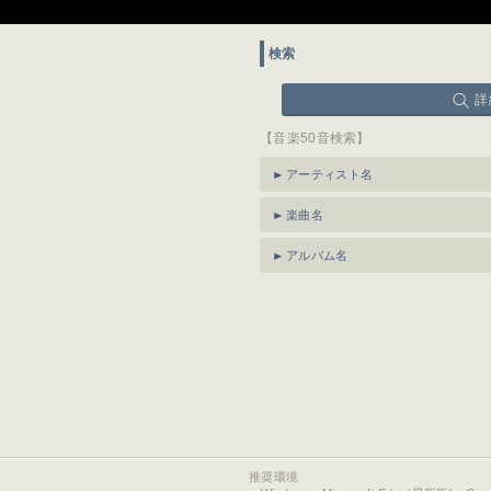
検索
詳
【音楽50音検索】
アーティスト名
楽曲名
アルバム名
推奨環境