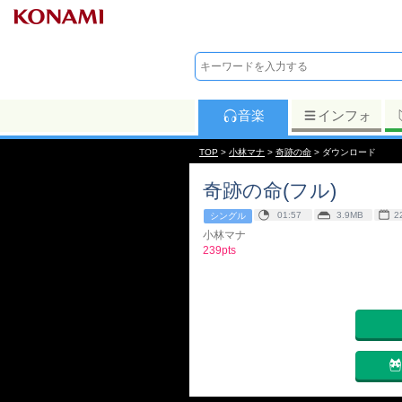
音楽
インフォ
TOP
>
小林マナ
>
奇跡の命
> ダウンロード
奇跡の命(フル)
01:57
3.9MB
2
シングル
小林マナ
239pts