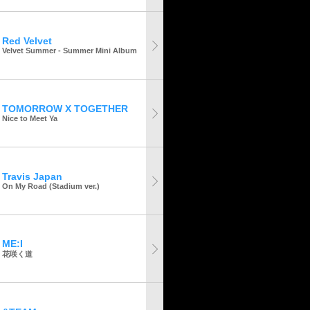
Red Velvet
Velvet Summer - Summer Mini Album
TOMORROW X TOGETHER
Nice to Meet Ya
Travis Japan
On My Road (Stadium ver.)
ME:I
花咲く道