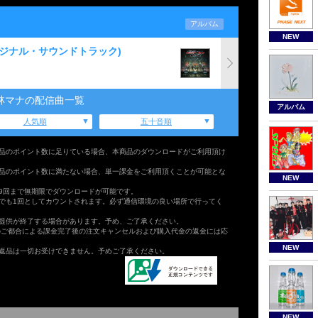
アルバム
NEW
オリジナル・サウンドトラック)
林マナの配信曲一覧
アルバム
人気順
五十音順
品のポイント数に足りている場合、本商品のダウンロードがご利用頂け
品のポイント数に満たない場合、単一課金をご利用頂くことが可能とな
NEW
9回まで無期限でダウンロードが可能です。
でも1回としてカウントされます。必ず通信環境の良い場所で行ってく
提供が終了する場合があります。予め、ご了承ください。
のご都合による課金完了後の注文キャンセルおよび購入代金の返金には応
NEW
返品は一切お受けできません。予めご了承ください。
NEW