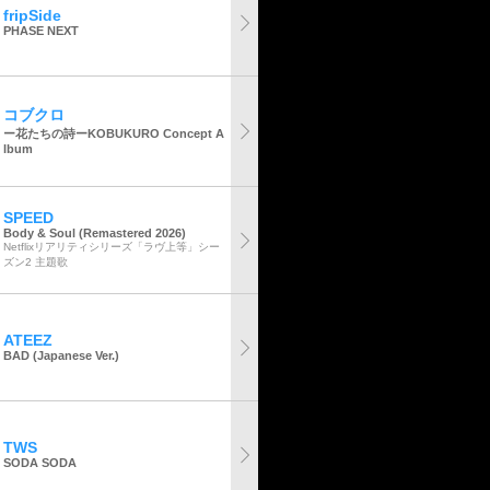
fripSide
PHASE NEXT
コブクロ
ー花たちの詩ーKOBUKURO Concept A
lbum
SPEED
Body & Soul (Remastered 2026)
Netflixリアリティシリーズ「ラヴ上等」シー
ズン2 主題歌
ATEEZ
BAD (Japanese Ver.)
TWS
SODA SODA