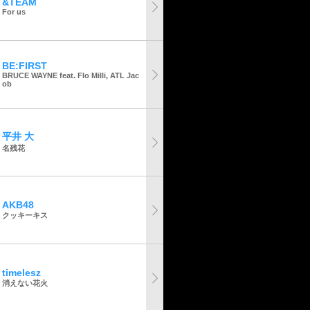
&TEAM
For us
BE:FIRST
BRUCE WAYNE feat. Flo Milli, ATL Jac
ob
平井 大
名残花
AKB48
クッキーキス
timelesz
消えない花火