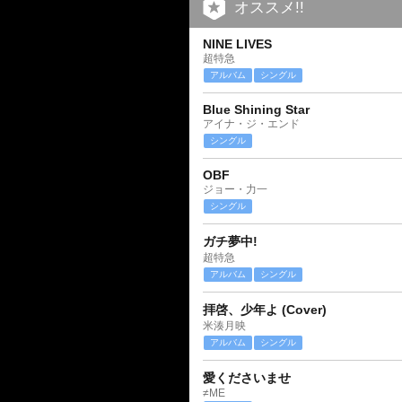
オススメ!!
NINE LIVES
超特急
アルバム
シングル
Blue Shining Star
アイナ・ジ・エンド
シングル
OBF
ジョー・力一
シングル
ガチ夢中!
超特急
アルバム
シングル
拝啓、少年よ (Cover)
米湊月映
アルバム
シングル
愛くださいませ
≠ME