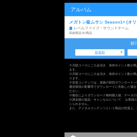
アルバム
メガトン級ムサシ Season1+ (
レベルファイブ・サウンドチーム
収録商品:81商品
砂
新着順
※月額コースにご入会頂き、保持ポイント数が商
ます。
※月額コースにご入会頂き、保持ポイント数が商
ります。
※音楽コンテンツは、楽曲の初回ダウンロード＋
通信環境の影響等でダウンロードに失敗した場合
ださい。
※都合によりダウンロード権利購入後、データの
※課金後の返品・キャンセルについて、 お客様
じられません。
また、デジタルコンテンツという商品の性質上、