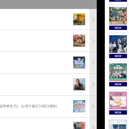
NEW
NEW
NEW
:安野希世乃)、白雪千夜(CV:関口理咲)
NEW