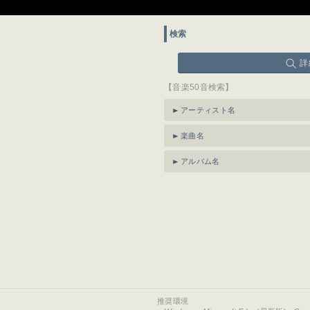
検索
詳
【音楽50音検索】
アーティスト名
楽曲名
アルバム名
推奨環境