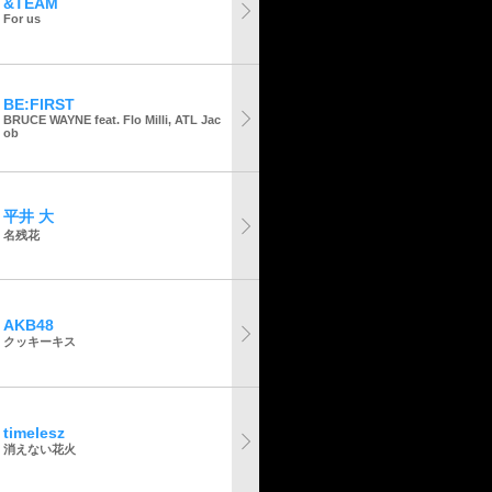
&TEAM
For us
BE:FIRST
BRUCE WAYNE feat. Flo Milli, ATL Jac
ob
平井 大
名残花
AKB48
クッキーキス
timelesz
消えない花火