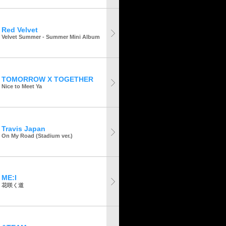
Red Velvet
Velvet Summer - Summer Mini Album
TOMORROW X TOGETHER
Nice to Meet Ya
Travis Japan
On My Road (Stadium ver.)
ME:I
花咲く道