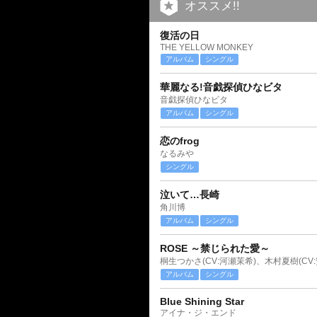
オススメ!!
復活の日
THE YELLOW MONKEY
アルバム
シングル
華麗なる!音戯探偵ひなビタ
音戯探偵ひなビタ
アルバム
シングル
恋のfrog
なるみや
シングル
泣いて…長崎
角川博
アルバム
シングル
ROSE ～禁じられた愛～
桐生つかさ(CV:河瀬茉希)、木村夏樹(CV
アルバム
シングル
Blue Shining Star
アイナ・ジ・エンド