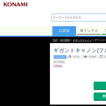
音楽
インフォ
TOP
>
砂川翔也
>
ギガントキャノン
> ダウンロ
ギガントキャノン(フ
02:03
4.0MB
2
シングル
砂川翔也
239pts