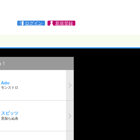
ログイン
新規登録
め！
Ado
モンストロ
スピッツ
見知らぬ糸