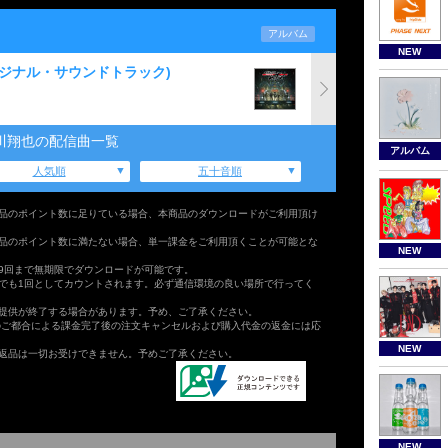
アルバム
NEW
オリジナル・サウンドトラック)
川翔也の配信曲一覧
アルバム
人気順
五十音順
品のポイント数に足りている場合、本商品のダウンロードがご利用頂け
品のポイント数に満たない場合、単一課金をご利用頂くことが可能とな
NEW
9回まで無期限でダウンロードが可能です。
でも1回としてカウントされます。必ず通信環境の良い場所で行ってく
提供が終了する場合があります。予め、ご了承ください。
のご都合による課金完了後の注文キャンセルおよび購入代金の返金には応
NEW
返品は一切お受けできません。予めご了承ください。
NEW