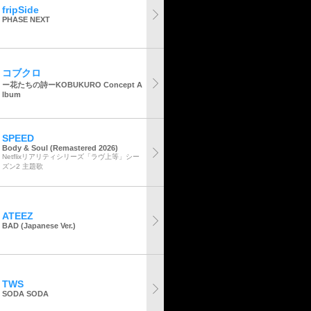
fripSide
PHASE NEXT
コブクロ
ー花たちの詩ーKOBUKURO Concept A
lbum
SPEED
Body & Soul (Remastered 2026)
Netflixリアリティシリーズ「ラヴ上等」シー
ズン2 主題歌
ATEEZ
BAD (Japanese Ver.)
TWS
SODA SODA