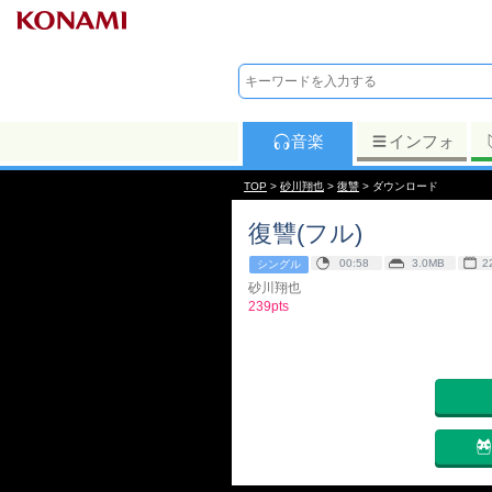
音楽
インフォ
TOP
>
砂川翔也
>
復讐
> ダウンロード
復讐(フル)
00:58
3.0MB
2
シングル
砂川翔也
239pts