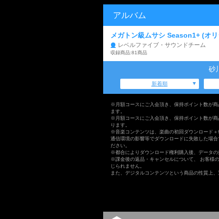
アルバム
メガトン級ムサシ Season1+ (
レベルファイブ・サウンドチーム
収録商品:81商品
砂
新着順
※月額コースにご入会頂き、保持ポイント数が商
ます。
※月額コースにご入会頂き、保持ポイント数が商
ります。
※音楽コンテンツは、楽曲の初回ダウンロード＋
通信環境の影響等でダウンロードに失敗した場合
ださい。
※都合によりダウンロード権利購入後、データの
※課金後の返品・キャンセルについて、 お客様
じられません。
また、デジタルコンテンツという商品の性質上、