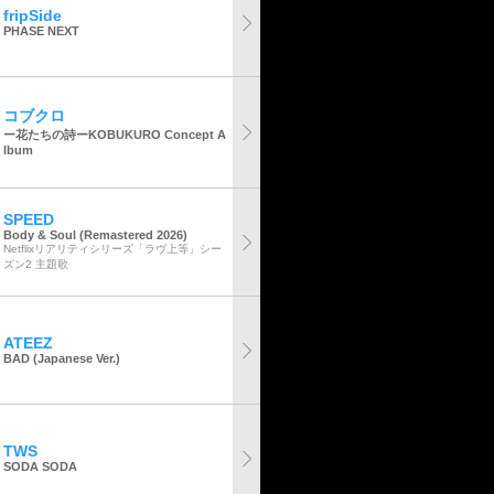
fripSide
PHASE NEXT
コブクロ
ー花たちの詩ーKOBUKURO Concept A
lbum
SPEED
Body & Soul (Remastered 2026)
Netflixリアリティシリーズ「ラヴ上等」シー
ズン2 主題歌
ATEEZ
BAD (Japanese Ver.)
TWS
SODA SODA