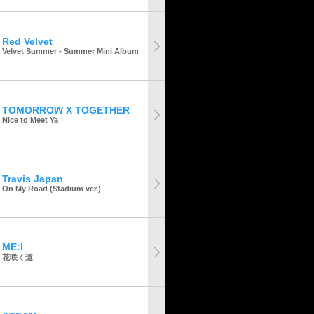
Red Velvet
Velvet Summer - Summer Mini Album
TOMORROW X TOGETHER
Nice to Meet Ya
Travis Japan
On My Road (Stadium ver.)
ME:I
花咲く道