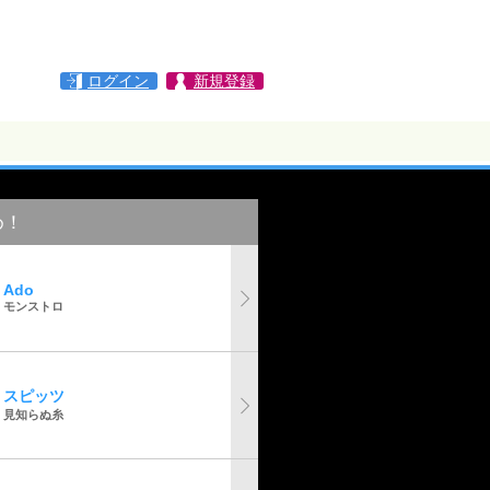
ログイン
新規登録
め！
Ado
モンストロ
スピッツ
見知らぬ糸