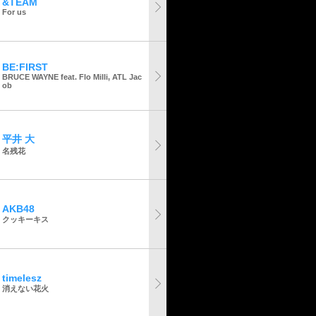
&TEAM
For us
BE:FIRST
BRUCE WAYNE feat. Flo Milli, ATL Jac
ob
平井 大
名残花
AKB48
クッキーキス
timelesz
消えない花火