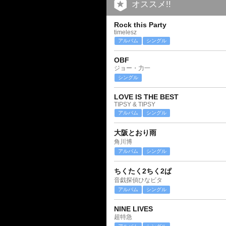
オススメ!!
Rock this Party
timelesz
アルバム
シングル
OBF
ジョー・力一
シングル
LOVE IS THE BEST
TIPSY & TIPSY
アルバム
シングル
大阪とおり雨
角川博
アルバム
シングル
ちくたく2ちく2ぱ
音戯探偵ひなビタ
アルバム
シングル
NINE LIVES
超特急