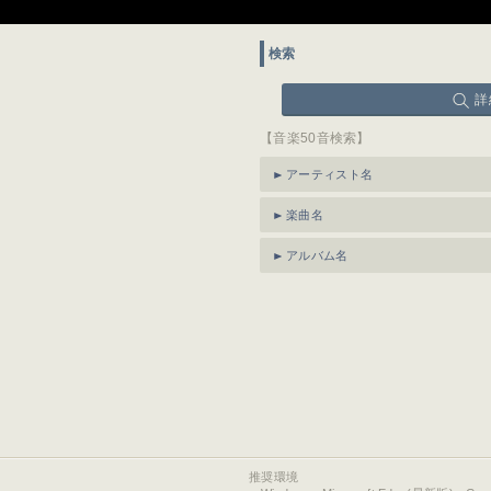
検索
詳
【音楽50音検索】
アーティスト名
楽曲名
アルバム名
推奨環境