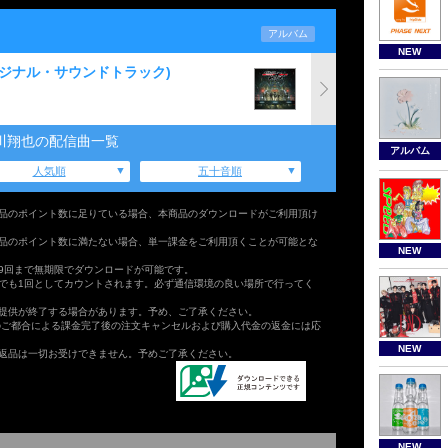
アルバム
NEW
オリジナル・サウンドトラック)
川翔也の配信曲一覧
アルバム
人気順
五十音順
品のポイント数に足りている場合、本商品のダウンロードがご利用頂け
品のポイント数に満たない場合、単一課金をご利用頂くことが可能とな
NEW
9回まで無期限でダウンロードが可能です。
でも1回としてカウントされます。必ず通信環境の良い場所で行ってく
提供が終了する場合があります。予め、ご了承ください。
のご都合による課金完了後の注文キャンセルおよび購入代金の返金には応
NEW
返品は一切お受けできません。予めご了承ください。
NEW