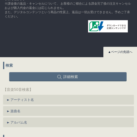
※課金後の返品・キャンセルについて、 お客様のご都合による課金完了後の注文キャンセル
および購入代金の返金には応じられません。
また、デジタルコンテンツという商品の性質上、返品は一切お受けできません。予めご了承
ください。
▲ページの先頭へ
検索
詳細検索
【音楽50音検索】
アーティスト名
楽曲名
アルバム名