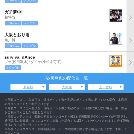
アルバム
シングル
ガチ夢中!
超特急
アルバム
シングル
大阪とおり雨
角川博
アルバム
シングル
survival dAnce
ジオ(松田颯水)×ダイヤ(小松未可子)
シングル
砂川翔也の配信曲一覧
新着順
人気順
五十音順
※月額コースにご入会頂き、保持ポイント数が商品のポイント数に足りている場合、本商品
のダウンロードがご利用頂けます。
※月額コースにご入会頂き、保持ポイント数が商品のポイント数に満たない場合、単一課金
をご利用頂くことが可能となります。
※音楽コンテンツは、楽曲の初回ダウンロード＋9回まで無期限でダウンロードが可能です。
通信環境の影響等でダウンロードに失敗した場合でも1回としてカウントされます。必ず通信
環境の良い場所で行ってください。
※都合によりダウンロード権利購入後、データの提供が終了する場合があります。予め、ご
了承ください。