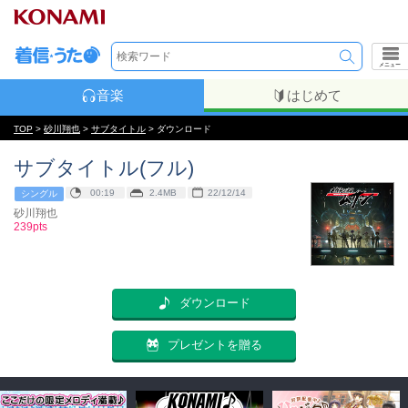
メニュー
音楽
はじめて
TOP
>
砂川翔也
>
サブタイトル
> ダウンロード
サブタイトル(フル)
00:19
2.4MB
22/12/14
シングル
砂川翔也
239pts
ダウンロード
プレゼントを贈る