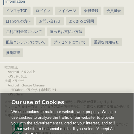
information
インフォTOP
ログイン
マイページ
会員登録
会員退会
はじめての方へ
お問い合わせ
よくあるご質問
ご利用料金等について
選べるお支払い方法
配信コンテンツについて
プレゼントについて
重要なお知らせ
推奨環境
推奨環境
Android : 5.0.2以上
iOS : 9.0以上
推奨ブラウザ
Android : Google Chrome
※Yahoo!ブラウザは非対応です。
iOS : Safari
Our use of Cookies
サービスをご利用されるには、情報料のほかに通信料が必要になります。
サービス名称や内容、アクセス方法や情報料等は、予告なく変更する場合がありま
す。あらかじめご了承ください。
We use cookies to make our website work properly. We also
本ページに掲載のイラスト・写真・文章の無断複写及び転載を禁じます。
use cookies to analyze the traffic of our website, to provide
you with the advertisement tailored to your interest, and to li
このエルマークは、レコード会社・映像製作会社が提供するコンテ
nk our website to the social media. If you select “Accept All
ンツを示す登録商標です。
RIAJ00013011