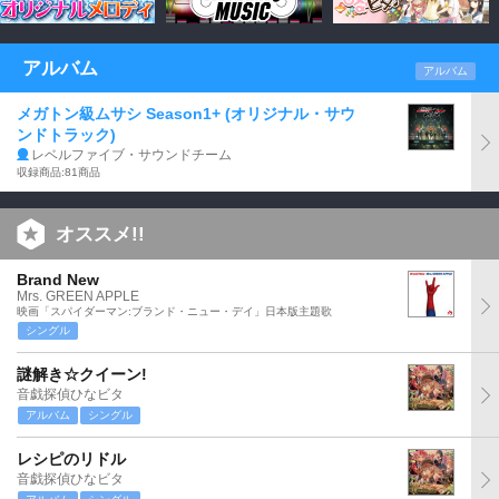
アルバム
アルバム
メガトン級ムサシ Season1+ (オリジナル・サウ
ンドトラック)
レベルファイブ・サウンドチーム
収録商品:81商品
オススメ!!
Brand New
Mrs. GREEN APPLE
映画「スパイダーマン:ブランド・ニュー・デイ」日本版主題歌
シングル
謎解き☆クイーン!
音戯探偵ひなビタ
アルバム
シングル
レシピのリドル
音戯探偵ひなビタ