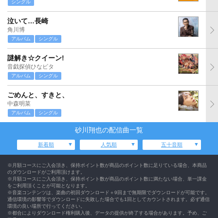
シングル
泣いて…長崎
角川博
アルバム
シングル
謎解き☆クイーン!
音戯探偵ひなビタ
アルバム
シングル
ごめんと、すきと、
中森明菜
アルバム
シングル
砂川翔也の配信曲一覧
新着順
人気順
五十音順
※月額コースにご入会頂き、保持ポイント数が商品のポイント数に足りている場合、本商品
のダウンロードがご利用頂けます。
※月額コースにご入会頂き、保持ポイント数が商品のポイント数に満たない場合、単一課金
をご利用頂くことが可能となります。
※音楽コンテンツは、楽曲の初回ダウンロード＋9回まで無期限でダウンロードが可能です。
通信環境の影響等でダウンロードに失敗した場合でも1回としてカウントされます。必ず通信
環境の良い場所で行ってください。
※都合によりダウンロード権利購入後、データの提供が終了する場合があります。予め、ご