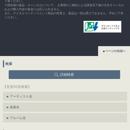
了承ください。
※課金後の返品・キャンセルについて、 お客様のご都合による課金完了後の注文キャンセル
および購入代金の返金には応じられません。
また、デジタルコンテンツという商品の性質上、返品は一切お受けできません。予めご了承
ください。
▲ページの先頭へ
検索
詳細検索
【音楽50音検索】
アーティスト名
楽曲名
アルバム名