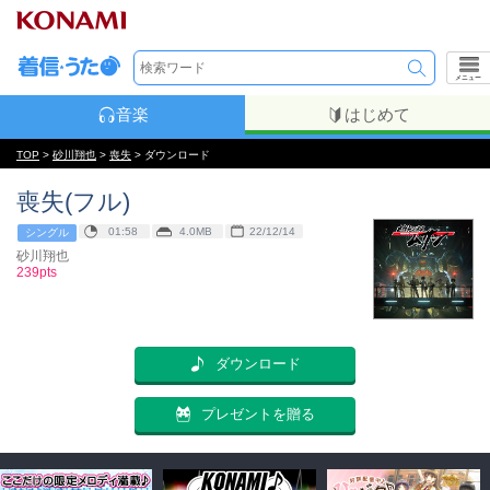
メニュー
音楽
はじめて
TOP
>
砂川翔也
>
喪失
> ダウンロード
喪失(フル)
01:58
4.0MB
22/12/14
シングル
砂川翔也
239pts
ダウンロード
プレゼントを贈る