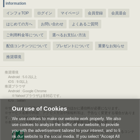
information
インフォTOP
ログイン
マイページ
会員登録
会員退会
はじめての方へ
お問い合わせ
よくあるご質問
ご利用料金等について
選べるお支払い方法
配信コンテンツについて
プレゼントについて
重要なお知らせ
推奨環境
推奨環境
Android : 5.0.2以上
iOS : 9.0以上
推奨ブラウザ
Android : Google Chrome
※Yahoo!ブラウザは非対応です。
iOS : Safari
Our use of Cookies
サービスをご利用されるには、情報料のほかに通信料が必要になります。
サービス名称や内容、アクセス方法や情報料等は、予告なく変更する場合がありま
す。あらかじめご了承ください。
We use cookies to make our website work properly. We also
本ページに掲載のイラスト・写真・文章の無断複写及び転載を禁じます。
use cookies to analyze the traffic of our website, to provide
you with the advertisement tailored to your interest, and to li
このエルマークは、レコード会社・映像製作会社が提供するコンテ
nk our website to the social media. If you select “Accept All
ンツを示す登録商標です。