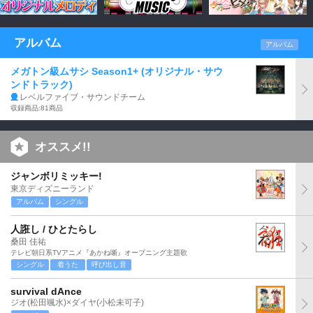
アルバム
アルバム
メガトン級ムサシ Season1+ (オリジナル・サウ
ンドトラック)
レベルファイブ・サウンドチーム
収録商品:81商品
オススメ!!
ジャンボリミッキー!
東京ディズニーランド
アルバム
シングル
人誑し / ひとたらし
桑田 佳祐
テレビ朝日系TVアニメ『あかね噺』オープニング主題歌
シングル
着うた
呼び出し音
survival dAnce
ジオ(松田颯水)×ダイヤ(小松未可子)