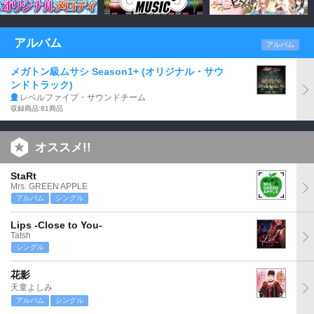
アルバム
アルバム
メガトン級ムサシ Season1+ (オリジナル・サウ
ンドトラック)
レベルファイブ・サウンドチーム
収録商品:81商品
オススメ!!
StaRt
Mrs. GREEN APPLE
アルバム
シングル
Lips -Close to You-
Tatsh
シングル
花影
天童よしみ
アルバム
シングル