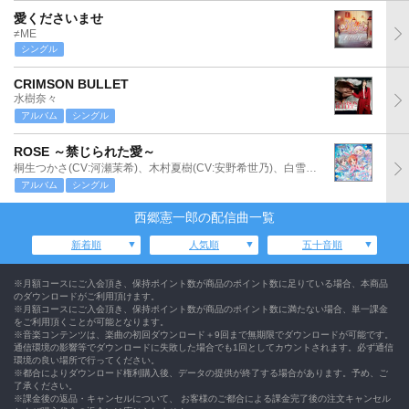
愛くださいませ
≠ME
シングル
CRIMSON BULLET
水樹奈々
アルバム
シングル
ROSE ～禁じられた愛～
桐生つかさ(CV:河瀬茉希)、木村夏樹(CV:安野希世乃)、白雪千夜(CV:関口理咲)
アルバム
シングル
西郷憲一郎の配信曲一覧
新着順
人気順
五十音順
※月額コースにご入会頂き、保持ポイント数が商品のポイント数に足りている場合、本商品
のダウンロードがご利用頂けます。
※月額コースにご入会頂き、保持ポイント数が商品のポイント数に満たない場合、単一課金
をご利用頂くことが可能となります。
※音楽コンテンツは、楽曲の初回ダウンロード＋9回まで無期限でダウンロードが可能です。
通信環境の影響等でダウンロードに失敗した場合でも1回としてカウントされます。必ず通信
環境の良い場所で行ってください。
※都合によりダウンロード権利購入後、データの提供が終了する場合があります。予め、ご
了承ください。
※課金後の返品・キャンセルについて、 お客様のご都合による課金完了後の注文キャンセル