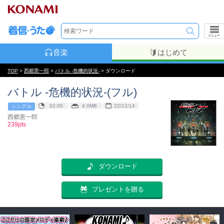
メニュー
音楽
はじめて
TOP
>
西郷憲一郎
>
バトル -危機的状況-
> ダウンロード
バトル -危機的状況-(フル)
02:00
4.0MB
22/12/14
シングル
西郷憲一郎
239pts
ダウンロード
プレゼントを贈る