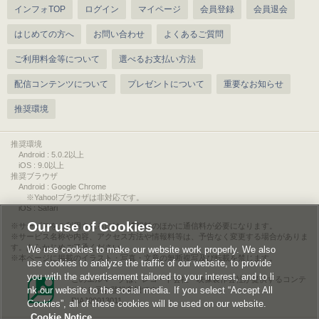
インフォTOP
ログイン
マイページ
会員登録
会員退会
はじめての方へ
お問い合わせ
よくあるご質問
ご利用料金等について
選べるお支払い方法
配信コンテンツについて
プレゼントについて
重要なお知らせ
推奨環境
推奨環境
Android : 5.0.2以上
iOS : 9.0以上
推奨ブラウザ
Android : Google Chrome
※Yahoo!ブラウザは非対応です。
iOS : Safari
Our use of Cookies
サービスをご利用されるには、情報料のほかに通信料が必要になります。
サービス名称や内容、アクセス方法や情報料等は、予告なく変更する場合がありま
す。あらかじめご了承ください。
We use cookies to make our website work properly. We also
本ページに掲載のイラスト・写真・文章の無断複写及び転載を禁じます。
use cookies to analyze the traffic of our website, to provide
you with the advertisement tailored to your interest, and to li
このエルマークは、レコード会社・映像製作会社が提供するコンテ
nk our website to the social media. If you select “Accept All
ンツを示す登録商標です。
RIAJ00013011
Cookies”, all of these cookies will be used on our website.
Cookie Notice