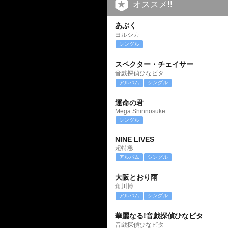
オススメ!!
あぶく
ヨルシカ
シングル
スペクター・チェイサー
音戯探偵ひなビタ
アルバム
シングル
運命の君
Mega Shinnosuke
シングル
NINE LIVES
超特急
アルバム
シングル
大阪とおり雨
角川博
アルバム
シングル
華麗なる!音戯探偵ひなビタ
音戯探偵ひなビタ