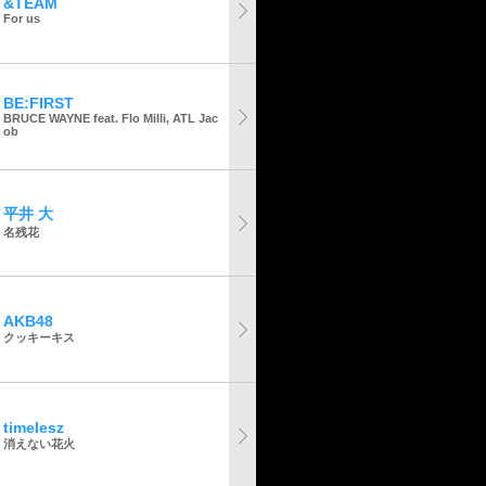
&TEAM
For us
BE:FIRST
BRUCE WAYNE feat. Flo Milli, ATL Jac
ob
平井 大
名残花
AKB48
クッキーキス
timelesz
消えない花火