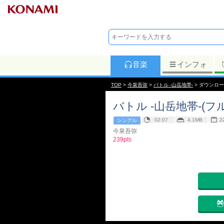
音楽
インフォ
TOP
>
今泉吾弥
>
バトル -山岳地帯-
> ダウンロ
バトル -山岳地帯-(フル
02:07
4.1MB
2
シングル
今泉吾弥
239pts