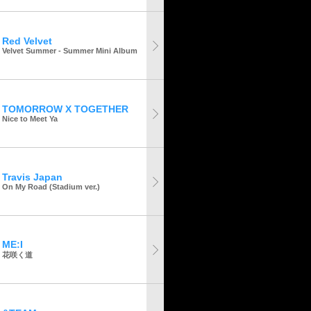
Red Velvet
Velvet Summer - Summer Mini Album
TOMORROW X TOGETHER
Nice to Meet Ya
Travis Japan
On My Road (Stadium ver.)
ME:I
花咲く道