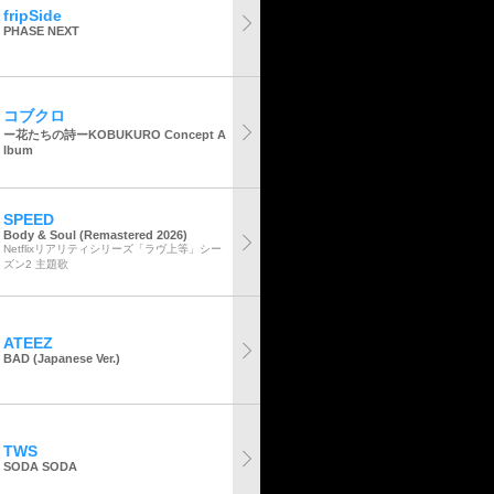
fripSide
PHASE NEXT
コブクロ
ー花たちの詩ーKOBUKURO Concept A
lbum
SPEED
Body & Soul (Remastered 2026)
Netflixリアリティシリーズ「ラヴ上等」シー
ズン2 主題歌
ATEEZ
BAD (Japanese Ver.)
TWS
SODA SODA