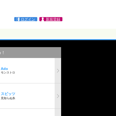
ログイン
新規登録
め！
Ado
モンストロ
スピッツ
見知らぬ糸