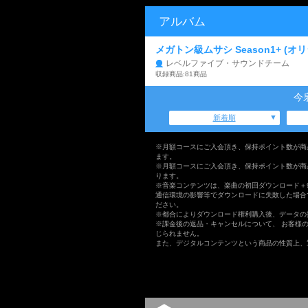
アルバム
メガトン級ムサシ Season1+ (
レベルファイブ・サウンドチーム
収録商品:81商品
今
新着順
※月額コースにご入会頂き、保持ポイント数が商
ます。
※月額コースにご入会頂き、保持ポイント数が商
ります。
※音楽コンテンツは、楽曲の初回ダウンロード＋
通信環境の影響等でダウンロードに失敗した場合
ださい。
※都合によりダウンロード権利購入後、データの
※課金後の返品・キャンセルについて、 お客様
じられません。
また、デジタルコンテンツという商品の性質上、