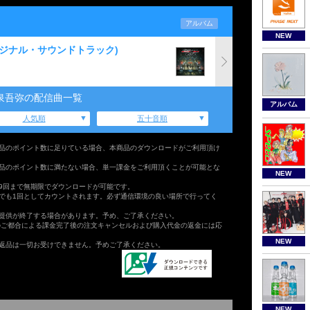
アルバム
NEW
オリジナル・サウンドトラック)
泉吾弥の配信曲一覧
アルバム
人気順
五十音順
品のポイント数に足りている場合、本商品のダウンロードがご利用頂け
品のポイント数に満たない場合、単一課金をご利用頂くことが可能とな
NEW
9回まで無期限でダウンロードが可能です。
でも1回としてカウントされます。必ず通信環境の良い場所で行ってく
提供が終了する場合があります。予め、ご了承ください。
のご都合による課金完了後の注文キャンセルおよび購入代金の返金には応
NEW
返品は一切お受けできません。予めご了承ください。
NEW