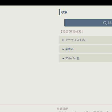
検索
詳
【音楽50音検索】
アーティスト名
楽曲名
アルバム名
推奨環境